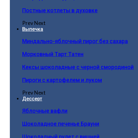
Постные котлеты в духовке
Prev
Next
Выпечка
Миндально-яблочный пирог без сахара
Морковный Тарт Татен
Кексы шоколадные с черной смородиной
Пироги c картофелем и луком
Prev
Next
Дессерт
Яблочные вафли
Шоколадное печенье Брауни
Шоколадный рулет с вишней