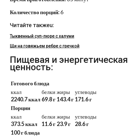
Количество порций:
6
Читайте такжеu:
Тыквенный суп-пюре с халуми
Щи на говяжьем ребре с гречкой
Пищевая и энергетическая
ценность:
Готового блюда
ккал
белки
жиры
углеводы
2240.7 ккал
69.8 г
143.4 г
171.6 г
Порции
ккал
белки
жиры
углеводы
373.5 ккал
11.6 г
23.9 г
28.6 г
100 г блюда