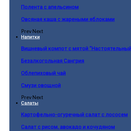
Полента с апельсином
Овсяная каша с жареными яблоками
Prev
Next
Напитки
Вишневый компот с мятой “Настоятельный
Безалкогольная Сангрия
Облепиховый чай
Смузи овощной
Prev
Next
Салаты
Картофельно-огуречный салат с лососем
Салат с рисом, авокадо и кочудяном