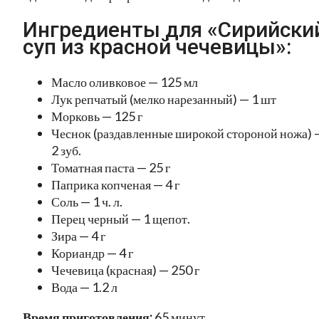
Ингредиенты для «Сирийски
суп из красной чечевицы»:
Масло оливковое — 125 мл
Лук репчатый (мелко нарезанный) — 1 шт
Морковь — 125 г
Чеснок (раздавленные широкой стороной ножа) 
2 зуб.
Томатная паста — 25 г
Паприка копченая — 4 г
Соль — 1 ч. л.
Перец черный — 1 щепот.
Зира — 4 г
Кориандр — 4 г
Чечевица (красная) — 250 г
Вода — 1.2 л
Время приготовления:
65 минут