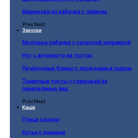
Мармелад из кабачка с лаймом
Prev
Next
Закуски
Молодые кабачки с салатной заправкой
Нут с антипасти на тостах
Печёночные блины с лисичками и сыром
Томатные тосты с глазуньей из
перепелиных яиц
Prev
Next
Каши
Птица сдохла
Кутья с изюмом