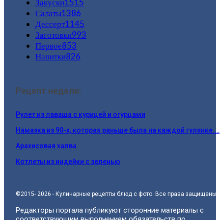
Закуски
1515
Салаты
1386
Дессерт
1145
Заготовки
993
Первое
853
Напитки
826
Рецепт недели:
Рулет из лаваша с курицей и огурцами
Намазка из 90-х, которая раньше была на каждой гулянке.…
Арахисовая халва
Котлеты из индейки с зеленью
©2015- 2026 - Кулинарные рецепты блюд с фото. Все права защищены.
Редакторы портала публикуют сторонние материалы с
соответствующим выполнением обязательств по