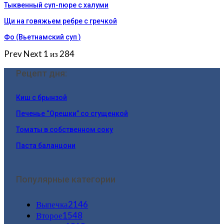
Тыквенный суп-пюре с халуми
Щи на говяжьем ребре с гречкой
Фо (Вьетнамский суп )
Prev
Next
1 из 284
Рецепт дня:
Киш с брынзой
Печенье “Орешки” со сгущенкой
Томаты в собственном соку
Паста баланцони
Популярные категории
Выпечка
2146
Второе
1548