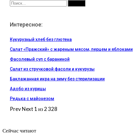
Интересное:
Кукурузный хлеб без глютена
Салат «Пражский» с жареным мясом, перцем и яблоками
Фасолевый суп с бараниной
Салат из стручковой фасоли и кукурузы
Баклажанная икра на зиму без стерилизации
Адобо из курицы
Редька с майонезом
Prev
Next
1 из 2 328
Сейчас читают