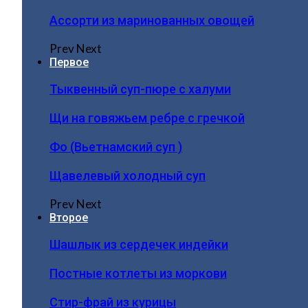
Ассорти из маринованных овощей
Prev
Next
Первое
Тыквенный суп-пюре с халуми
Щи на говяжьем ребре с гречкой
Фо (Вьетнамский суп )
Щавелевый холодный суп
Prev
Next
Второе
Шашлык из сердечек индейки
Постные котлеты из моркови
Стир-фрай из курицы