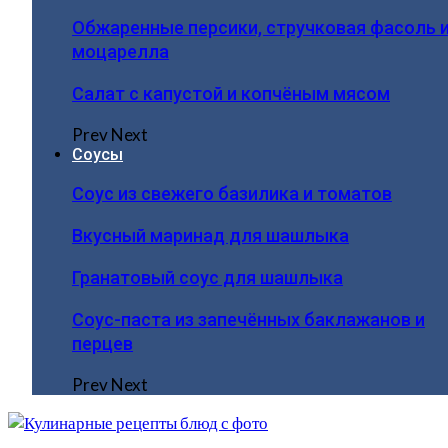
Обжаренные персики, стручковая фасоль 
моцарелла
Салат с капустой и копчёным мясом
Prev
Next
Соусы
Соус из свежего базилика и томатов
Вкусный маринад для шашлыка
Гранатовый соус для шашлыка
Соус-паста из запечённых баклажанов и
перцев
Prev
Next