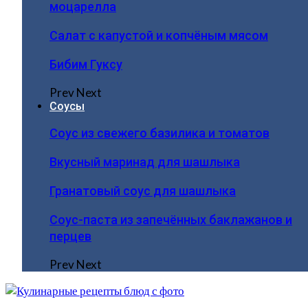
моцарелла
Салат с капустой и копчёным мясом
Бибим Гуксу
Prev
Next
Соусы
Соус из свежего базилика и томатов
Вкусный маринад для шашлыка
Гранатовый соус для шашлыка
Соус-паста из запечённых баклажанов и
перцев
Prev
Next