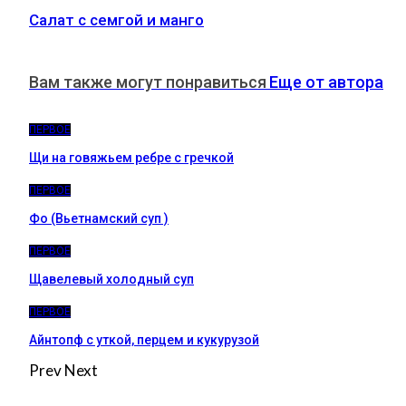
Салат с семгой и манго
Вам также могут понравиться
Еще от автора
ПЕРВОЕ
Щи на говяжьем ребре с гречкой
ПЕРВОЕ
Фо (Вьетнамский суп )
ПЕРВОЕ
Щавелевый холодный суп
ПЕРВОЕ
Айнтопф с уткой, перцем и кукурузой
Prev
Next