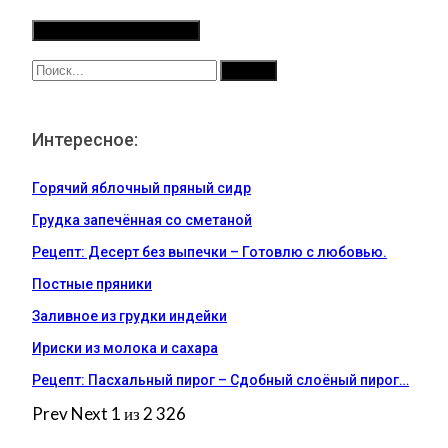
Интересное:
Горячий яблочный пряный сидр
Грудка запечённая со сметаной
Рецепт: Десерт без выпечки – Готовлю с любовью.
Постные пряники
Заливное из грудки индейки
Ириски из молока и сахара
Рецепт: Пасхальный пирог – Сдобный слоёный пирог…
Prev
Next
1 из 2 326