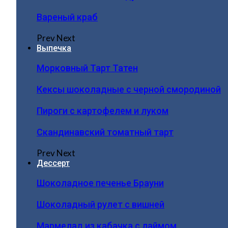
Вареный краб
Prev
Next
Выпечка
Морковный Тарт Татен
Кексы шоколадные с черной смородиной
Пироги c картофелем и луком
Скандинавский томатный тарт
Prev
Next
Дессерт
Шоколадное печенье Брауни
Шоколадный рулет с вишней
Мармелад из кабачка с лаймом