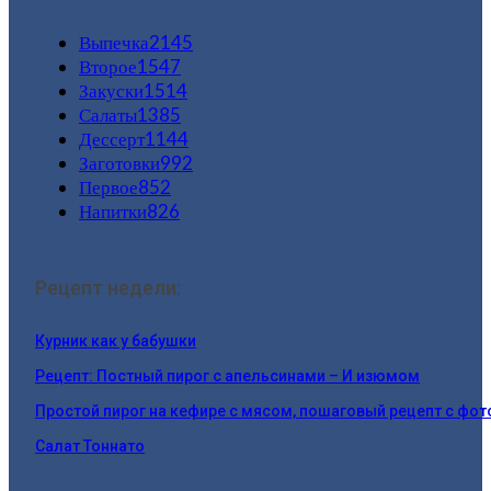
Выпечка
2145
Второе
1547
Закуски
1514
Салаты
1385
Дессерт
1144
Заготовки
992
Первое
852
Напитки
826
Рецепт недели:
Курник как у бабушки
Рецепт: Постный пирог с апельсинами – И изюмом
Простой пирог на кефире с мясом, пошаговый рецепт с фот
Салат Тоннато