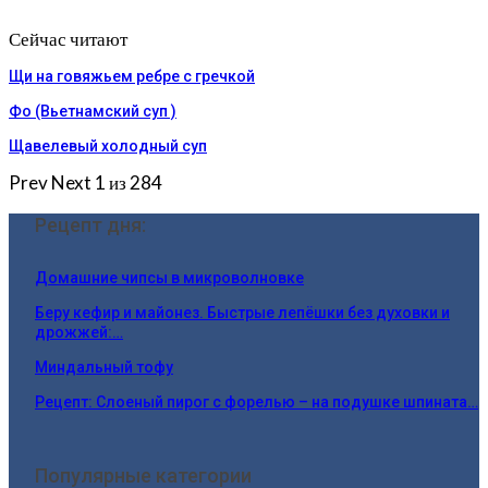
Сейчас читают
Щи на говяжьем ребре с гречкой
Фо (Вьетнамский суп )
Щавелевый холодный суп
Prev
Next
1 из 284
Рецепт дня:
Домашние чипсы в микроволновке
Беру кефир и майонез. Быстрые лепёшки без духовки и
дрожжей:…
Миндальный тофу
Рецепт: Слоеный пирог с форелью – на подушке шпината…
Популярные категории