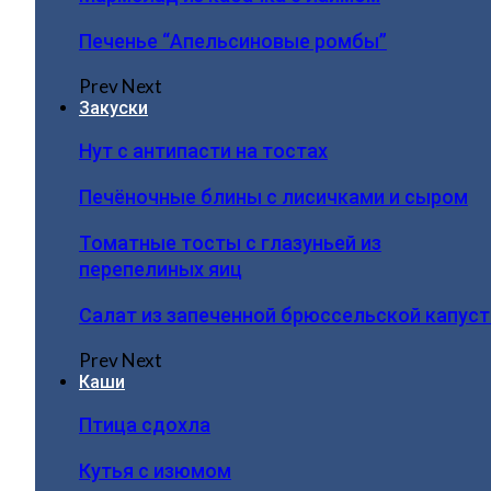
Печенье “Апельсиновые ромбы”
Prev
Next
Закуски
Нут с антипасти на тостах
Печёночные блины с лисичками и сыром
Томатные тосты с глазуньей из
перепелиных яиц
Салат из запеченной брюссельской капус
Prev
Next
Каши
Птица сдохла
Кутья с изюмом