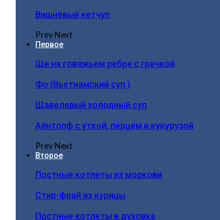
Вишнёвый кетчуп
Prev
Next
Первое
Щи на говяжьем ребре с гречкой
Фо (Вьетнамский суп )
Щавелевый холодный суп
Айнтопф с уткой, перцем и кукурузой
Prev
Next
Второе
Постные котлеты из моркови
Стир-фрай из курицы
Постные котлеты в духовке