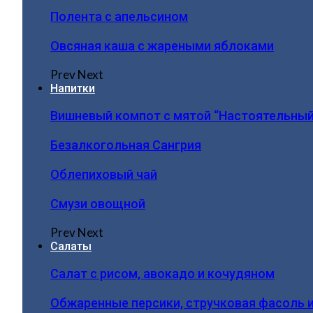
Полента с апельсином
Овсяная каша с жареными яблоками
Prev
Next
Напитки
Вишневый компот с мятой “Настоятельный
Безалкогольная Сангрия
Облепиховый чай
Смузи овощной
Prev
Next
Салаты
Салат с рисом, авокадо и кочудяном
Обжаренные персики, стручковая фасоль 