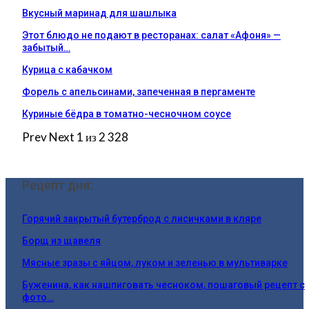
Вкусный маринад для шашлыка
Этот блюдо не подают в ресторанах: салат «Афоня» —
забытый…
Курица с кабачком
Форель с апельсинами, запеченная в пергаменте
Куриные бёдра в томатно-чесночном соусе
Prev
Next
1 из 2 328
Рецепт дня:
Горячий закрытый бутерброд с лисичками в кляре
Борщ из щавеля
Мясные зразы с яйцом, луком и зеленью в мультиварке
Буженина, как нашпиговать чесноком, пошаговый рецепт с
фото…