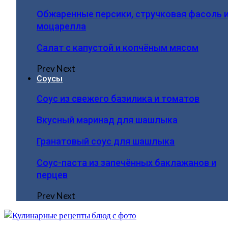
Обжаренные персики, стручковая фасоль 
моцарелла
Салат с капустой и копчёным мясом
Prev
Next
Соусы
Соус из свежего базилика и томатов
Вкусный маринад для шашлыка
Гранатовый соус для шашлыка
Соус-паста из запечённых баклажанов и
перцев
Prev
Next