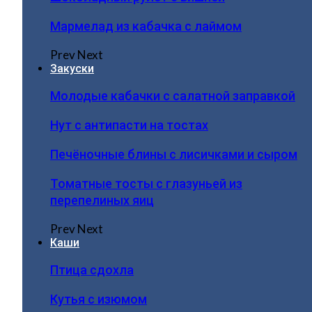
Мармелад из кабачка с лаймом
Prev
Next
Закуски
Молодые кабачки с салатной заправкой
Нут с антипасти на тостах
Печёночные блины с лисичками и сыром
Томатные тосты с глазуньей из
перепелиных яиц
Prev
Next
Каши
Птица сдохла
Кутья с изюмом