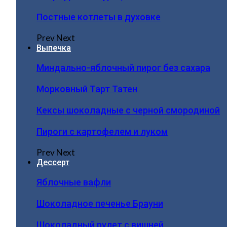
Постные котлеты в духовке
Prev
Next
Выпечка
Миндально-яблочный пирог без сахара
Морковный Тарт Татен
Кексы шоколадные с черной смородиной
Пироги c картофелем и луком
Prev
Next
Дессерт
Яблочные вафли
Шоколадное печенье Брауни
Шоколадный рулет с вишней