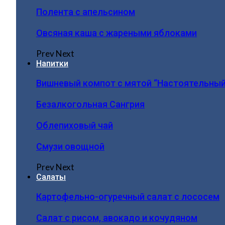
Полента с апельсином
Овсяная каша с жареными яблоками
Prev
Next
Напитки
Вишневый компот с мятой “Настоятельный
Безалкогольная Сангрия
Облепиховый чай
Смузи овощной
Prev
Next
Салаты
Картофельно-огуречный салат с лососем
Салат с рисом, авокадо и кочудяном