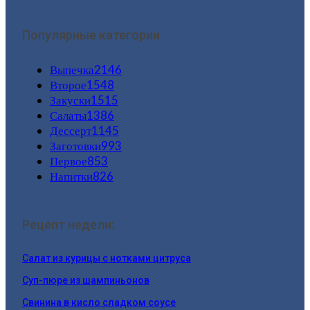
Популярные категории
Выпечка
2146
Второе
1548
Закуски
1515
Салаты
1386
Дессерт
1145
Заготовки
993
Первое
853
Напитки
826
Рецепт недели:
Салат из курицы с нотками цитруса
Суп-пюре из шампиньонов
Свинина в кисло сладком соусе