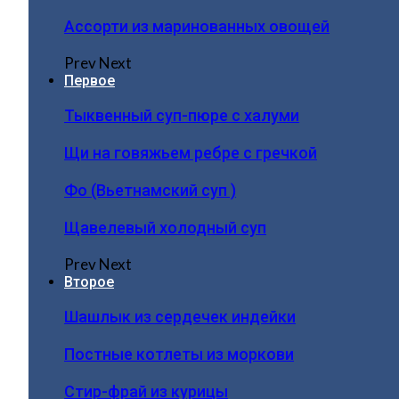
Ассорти из маринованных овощей
Prev
Next
Первое
Тыквенный суп-пюре с халуми
Щи на говяжьем ребре с гречкой
Фо (Вьетнамский суп )
Щавелевый холодный суп
Prev
Next
Второе
Шашлык из сердечек индейки
Постные котлеты из моркови
Стир-фрай из курицы