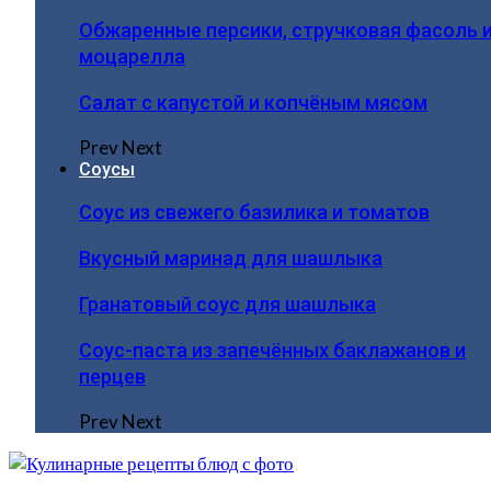
Обжаренные персики, стручковая фасоль 
моцарелла
Салат с капустой и копчёным мясом
Prev
Next
Соусы
Соус из свежего базилика и томатов
Вкусный маринад для шашлыка
Гранатовый соус для шашлыка
Соус-паста из запечённых баклажанов и
перцев
Prev
Next