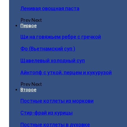
Ленивая овощная паста
Prev
Next
Первое
Щи на говяжьем ребре с гречкой
Фо (Вьетнамский суп )
Щавелевый холодный суп
Айнтопф с уткой, перцем и кукурузой
Prev
Next
Второе
Постные котлеты из моркови
Стир-фрай из курицы
Постные котлеты в духовке