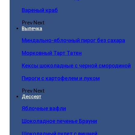
Вареный краб
Prev
Next
Выпечка
Миндально-яблочный пирог без сахара
Морковный Тарт Татен
Кексы шоколадные с черной смородиной
Пироги c картофелем и луком
Prev
Next
Дессерт
Яблочные вафли
Шоколадное печенье Брауни
Шоколадный рулет с вишней