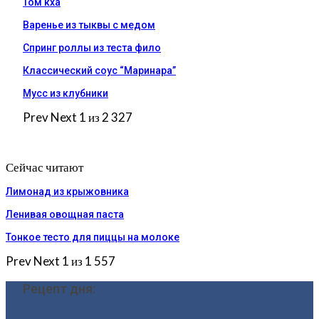
Том кха
Варенье из тыквы с медом
Спринг роллы из теста фило
Классический соус “Маринара”
Мусс из клубники
Prev
Next
1 из 2 327
Сейчас читают
Лимонад из крыжовника
Ленивая овощная паста
Тонкое тесто для пиццы на молоке
Prev
Next
1 из 1 557
Рецепт дня: