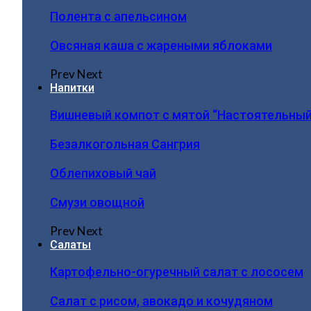
Полента с апельсином
Овсяная каша с жареными яблоками
Prev
Next
Напитки
Вишневый компот с мятой “Настоятельный
Безалкогольная Сангрия
Облепиховый чай
Смузи овощной
Prev
Next
Салаты
Картофельно-огуречный салат с лососем
Салат с рисом, авокадо и кочудяном