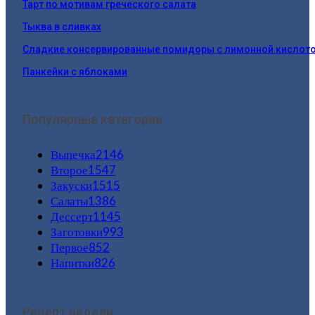
Тарт по мотивам греческого салата
Тыква в сливках
Сладкие консервированные помидоры с лимонной кислот
Панкейки с яблоками
Популярные категории
Выпечка
2146
Второе
1547
Закуски
1515
Салаты
1386
Дессерт
1145
Заготовки
993
Первое
852
Напитки
826
Рецепт недели: