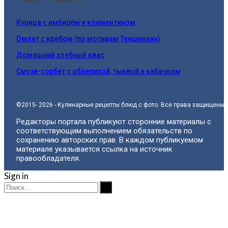
Курица с имбирём и клементином
Омлет с крабом (по мотивам Теншинхан)
Домашний хлебный квас
Смузи-сорбет с облепихой, тыквой и кабачком
©2015- 2026 - Кулинарные рецепты блюд с фото. Все права защищены.
Редакторы портала публикуют сторонние материалы с
соответствующим выполнением обязательств по
сохранению авторских прав. В каждом публикуемом
материале указывается ссылка на источник
правообладателя.
Sign in