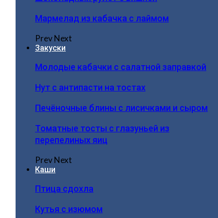
Мармелад из кабачка с лаймом
Prev
Next
Закуски
Молодые кабачки с салатной заправкой
Нут с антипасти на тостах
Печёночные блины с лисичками и сыром
Томатные тосты с глазуньей из
перепелиных яиц
Prev
Next
Каши
Птица сдохла
Кутья с изюмом