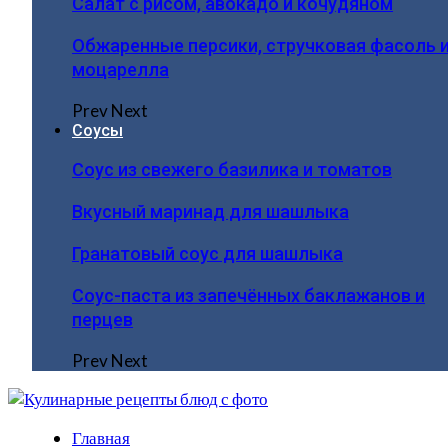
Салат с рисом, авокадо и кочудяном
Обжаренные персики, стручковая фасоль 
моцарелла
Prev
Next
Соусы
Соус из свежего базилика и томатов
Вкусный маринад для шашлыка
Гранатовый соус для шашлыка
Соус-паста из запечённых баклажанов и
перцев
Prev
Next
Главная