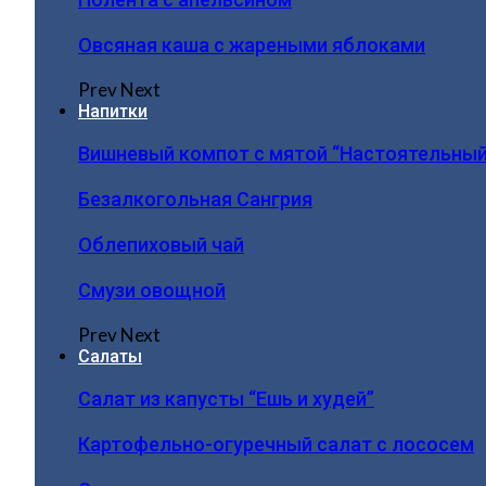
Овсяная каша с жареными яблоками
Prev
Next
Напитки
Вишневый компот с мятой “Настоятельный
Безалкогольная Сангрия
Облепиховый чай
Смузи овощной
Prev
Next
Салаты
Салат из капусты “Ешь и худей”
Картофельно-огуречный салат с лососем