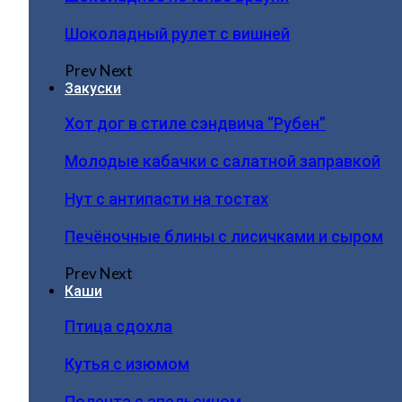
Шоколадный рулет с вишней
Prev
Next
Закуски
Хот дог в стиле сэндвича “Рубен”
Молодые кабачки с салатной заправкой
Нут с антипасти на тостах
Печёночные блины с лисичками и сыром
Prev
Next
Каши
Птица сдохла
Кутья с изюмом
Полента с апельсином