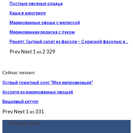
Постные овсяные оладьи
Каша в аэрогриле
Маринованные овощи с мелиссой
Маринованная редиска с луком
Рецепт: Сытный салат из фасоли – С красной фасолью и…
Prev
Next
1 из 2 329
Сейчас читают
Острый томатный соус “Моя импровизация”
Ассорти из маринованных овощей
Вишнёвый кетчуп
Prev
Next
1 из 331
Рецепт дня: