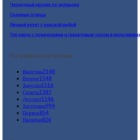
Чесночный кролик по-испански
Соленые огурцы
Яичный рулет с красной рыбой
Суп харчо с помидорами и гранатовым соком в мультиварк
Популярные категории
Выпечка
2148
Второе
1548
Закуски
1516
Салаты
1387
Дессерт
1146
Заготовки
994
Первое
854
Напитки
826