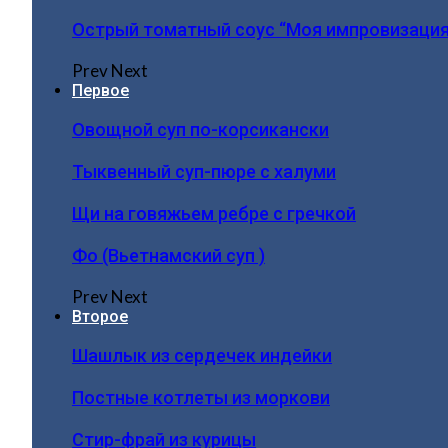
Острый томатный соус “Моя импровизация
Prev
Next
Первое
Овощной суп по-корсикански
Тыквенный суп-пюре с халуми
Щи на говяжьем ребре с гречкой
Фо (Вьетнамский суп )
Prev
Next
Второе
Шашлык из сердечек индейки
Постные котлеты из моркови
Стир-фрай из курицы