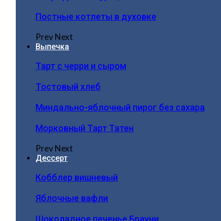
Постные котлеты в духовке
Prev
Next
Выпечка
Тарт с черри и сыром
Тостовый хлеб
Миндально-яблочный пирог без сахара
Морковный Тарт Татен
Prev
Next
Дессерт
Кобблер вишневый
Яблочные вафли
Шоколадное печенье Брауни