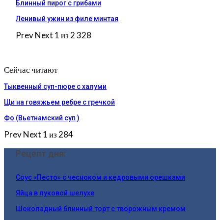
Блинный пирог с грибами
Ленивый ужин из филе минтая
Prev
Next
1 из 2 328
Сейчас читают
Тыквенный суп-пюре с халуми
Щи на говяжьем ребре с гречкой
Фо (Вьетнамский суп )
Prev
Next
1 из 284
Рецепт дня:
Соус «Песто» с чесноком и кедровыми орешками
Яйца в луковой шелухе
Шоколадный блинный торт с творожным кремом