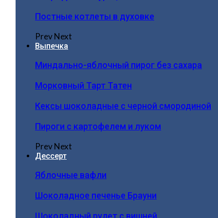
Постные котлеты в духовке
Prev
Next
Выпечка
Миндально-яблочный пирог без сахара
Морковный Тарт Татен
Кексы шоколадные с черной смородиной
Пироги c картофелем и луком
Prev
Next
Дессерт
Яблочные вафли
Шоколадное печенье Брауни
Шоколадный рулет с вишней