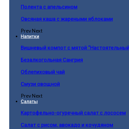
Полента с апельсином
Овсяная каша с жареными яблоками
Prev
Next
Напитки
Вишневый компот с мятой “Настоятельный
Безалкогольная Сангрия
Облепиховый чай
Смузи овощной
Prev
Next
Салаты
Картофельно-огуречный салат с лососем
Салат с рисом, авокадо и кочудяном