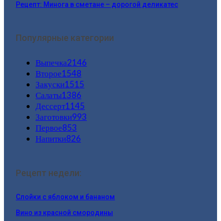
Рецепт: Минога в сметане – дорогой деликатес
Популярные категории
Выпечка
2146
Второе
1548
Закуски
1515
Салаты
1386
Дессерт
1145
Заготовки
993
Первое
853
Напитки
826
Рецепт недели:
Слойки с яблоком и бананом
Вино из красной смородины