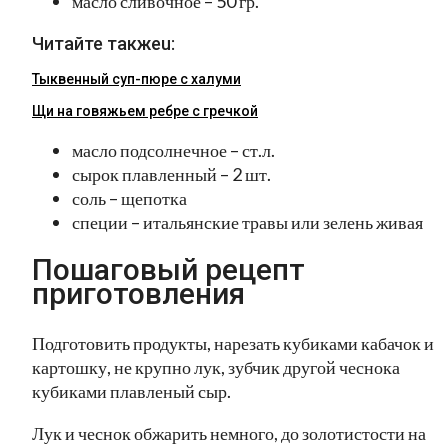
масло сливочное – 50 гр.
Читайте такжеu:
Тыквенный суп-пюре с халуми
Щи на говяжьем ребре с гречкой
масло подсолнечное – ст.л.
сырок плавленный – 2 шт.
соль – щепотка
специи – итальянские травы или зелень живая
Пошаговый рецепт
приготовления
Подготовить продукты, нарезать кубиками кабачок и
картошку, не крупно лук, зубчик другой чеснока
кубиками плавленый сыр.
Лук и чеснок обжарить немного, до золотистости на