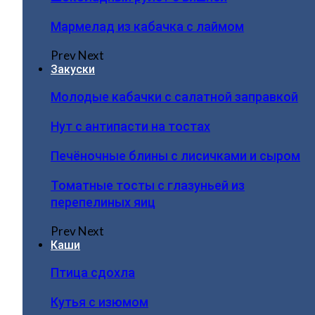
Мармелад из кабачка с лаймом
Prev
Next
Закуски
Молодые кабачки с салатной заправкой
Нут с антипасти на тостах
Печёночные блины с лисичками и сыром
Томатные тосты с глазуньей из
перепелиных яиц
Prev
Next
Каши
Птица сдохла
Кутья с изюмом