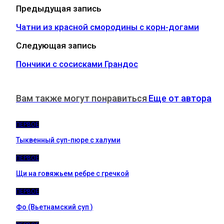
Предыдущая запись
Чатни из красной смородины с корн-догами
Следующая запись
Пончики с сосисками Грандос
Вам также могут понравиться
Еще от автора
ПЕРВОЕ
Тыквенный суп-пюре с халуми
ПЕРВОЕ
Щи на говяжьем ребре с гречкой
ПЕРВОЕ
Фо (Вьетнамский суп )