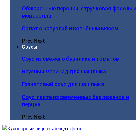
Обжаренные персики, стручковая фасоль 
моцарелла
Салат с капустой и копчёным мясом
Prev
Next
Соусы
Соус из свежего базилика и томатов
Вкусный маринад для шашлыка
Гранатовый соус для шашлыка
Соус-паста из запечённых баклажанов и
перцев
Prev
Next