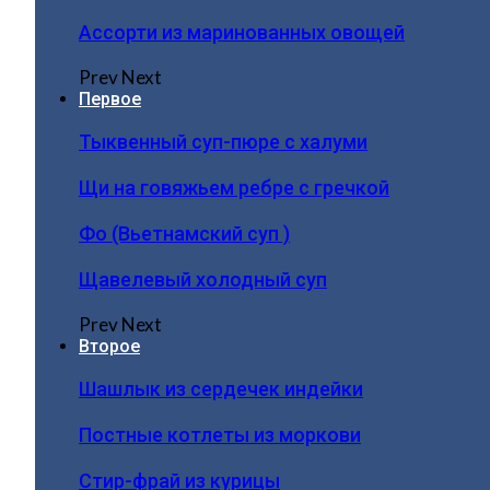
Ассорти из маринованных овощей
Prev
Next
Первое
Тыквенный суп-пюре с халуми
Щи на говяжьем ребре с гречкой
Фо (Вьетнамский суп )
Щавелевый холодный суп
Prev
Next
Второе
Шашлык из сердечек индейки
Постные котлеты из моркови
Стир-фрай из курицы