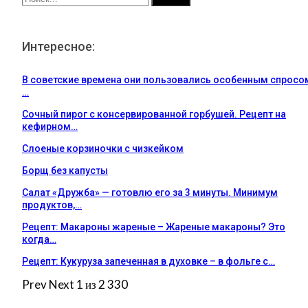
Интересное:
В советские времена они пользовались особенным спросо
…
Сочный пирог с консервированной горбушей. Рецепт на
кефирном…
Слоеные корзиночки с чизкейком
Борщ без капусты
Салат «Дружба» — готовлю его за 3 минуты. Минимум
продуктов,…
Рецепт: Макароны жареные – Жареные макароны? Это
когда…
Рецепт: Кукуруза запеченная в духовке – в фольге с…
Prev
Next
1 из 2 330