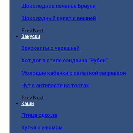
Шоколадное печенье Брауни
Шоколадный рулет с вишней
Prev
Next
Закуски
Брускетты с черешней
Хот дог в стиле сэндвича “Рубен”
Молодые кабачки с салатной заправкой
Нут с антипасти на тостах
Prev
Next
Каши
Птица сдохла
Кутья с изюмом