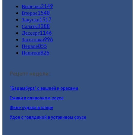
Выпечка
2149
Второе
1548
Закуски
1517
Салаты
1388
Дессерт
1146
Заготовки
996
Первое
855
Напитки
826
Рецепт недели:
“Бадамбура” с вишней и орехами
Ежики в сливочном соусе
Филе судака в кляре
Удон с говядиной в устричном соусе