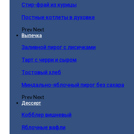
Стир-фрай из курицы
Постные котлеты в духовке
Prev
Next
Выпечка
Заливной пирог с лисичками
Тарт с черри и сыром
Тостовый хлеб
Миндально-яблочный пирог без сахара
Prev
Next
Дессерт
Кобблер вишневый
Яблочные вафли