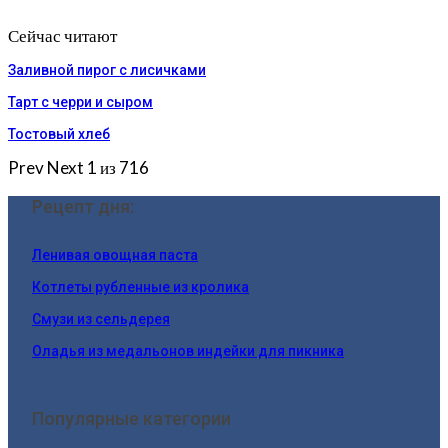
Сейчас читают
Заливной пирог с лисичками
Тарт с черри и сыром
Тостовый хлеб
Prev
Next
1 из 716
Рецепт дня:
Ленивая овощная паста
Котлеты рубленные из кролика
Смузи из сельдерея
Оладья из медальонов индейки для пикника
Популярные категории