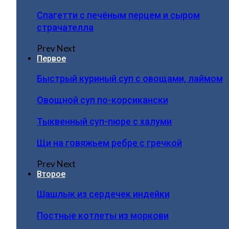
Спагетти с печёным перцем и сыром
страчателла
Prev
Next
Первое
Быстрый куриный суп с овощами, лаймом
Овощной суп по-корсикански
Тыквенный суп-пюре с халуми
Щи на говяжьем ребре с гречкой
Prev
Next
Второе
Шашлык из сердечек индейки
Постные котлеты из моркови