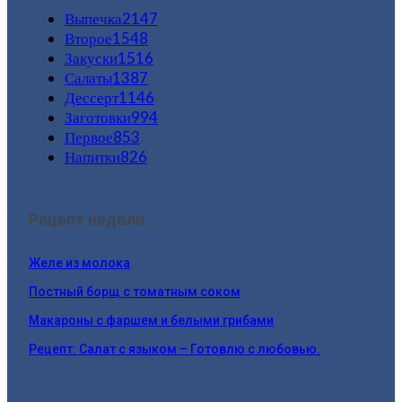
Выпечка
2147
Второе
1548
Закуски
1516
Салаты
1387
Дессерт
1146
Заготовки
994
Первое
853
Напитки
826
Рецепт недели:
Желе из молока
Постный борщ с томатным соком
Макароны с фаршем и белыми грибами
Рецепт: Салат с языком – Готовлю с любовью.