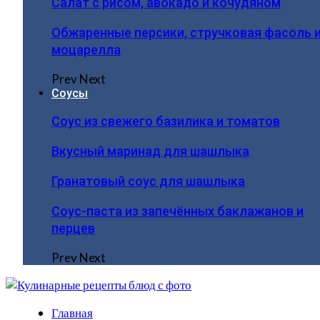
Салат с рисом, авокадо и кочудяном
Обжаренные персики, стручковая фасоль 
моцарелла
Prev
Next
Соусы
Соус из свежего базилика и томатов
Вкусный маринад для шашлыка
Гранатовый соус для шашлыка
Соус-паста из запечённых баклажанов и
перцев
Prev
Next
Главная