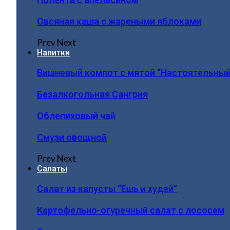
Овсяная каша с жареными яблоками
Prev
Next
Напитки
Вишневый компот с мятой “Настоятельный
Безалкогольная Сангрия
Облепиховый чай
Смузи овощной
Prev
Next
Салаты
Салат из капусты “Ешь и худей”
Картофельно-огуречный салат с лососем