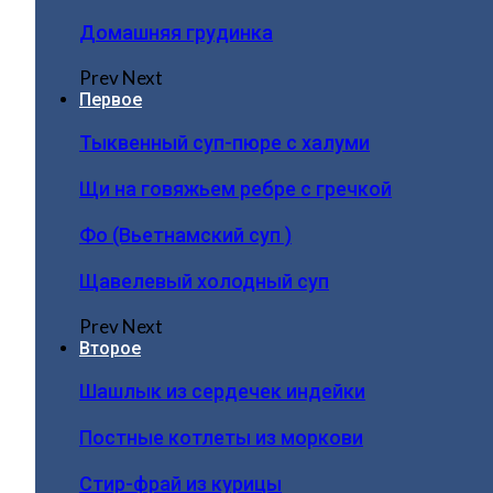
Домашняя грудинка
Prev
Next
Первое
Тыквенный суп-пюре с халуми
Щи на говяжьем ребре с гречкой
Фо (Вьетнамский суп )
Щавелевый холодный суп
Prev
Next
Второе
Шашлык из сердечек индейки
Постные котлеты из моркови
Стир-фрай из курицы