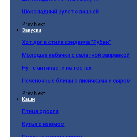
Шоколадный рулет с вишней
Prev
Next
Закуски
Хот дог в стиле сэндвича “Рубен”
Молодые кабачки с салатной заправкой
Нут с антипасти на тостах
Печёночные блины с лисичками и сыром
Prev
Next
Каши
Птица сдохла
Кутья с изюмом
Полента с апельсином