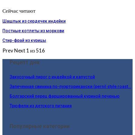
Сейчас читают
Шашлык из сердечек индейки
Постные котлеты из моркови
Стир-фрай из курицы
Prev
Next
1 из 516
Рецепт дня:
Закусочный пирог с индейкой и капустой
Запеченная свинина по-пуэрторикански (pernil style roast…
Болгарский перец фаршированный куриной печенью
Трюфели из детского питания
Популярные категории