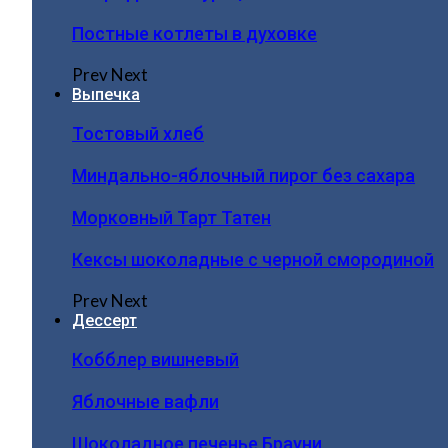
Постные котлеты в духовке
Prev
Next
Выпечка
Тостовый хлеб
Миндально-яблочный пирог без сахара
Морковный Тарт Татен
Кексы шоколадные с черной смородиной
Prev
Next
Дессерт
Кобблер вишневый
Яблочные вафли
Шоколадное печенье Брауни