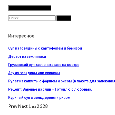
Интересное:
Суп из говядины с картофелем и брынзой
Десерт из земляники
Грузинский суп харчо в казане на костре
Азу из говядины или свинины
Рулет из капусты с фаршем и рисом (в пакете для запекания
Рецепт: Варенье из слив – Готовлю с любовью.
Куриный суп с сельдереем и рисом
Prev
Next
1 из 2 328