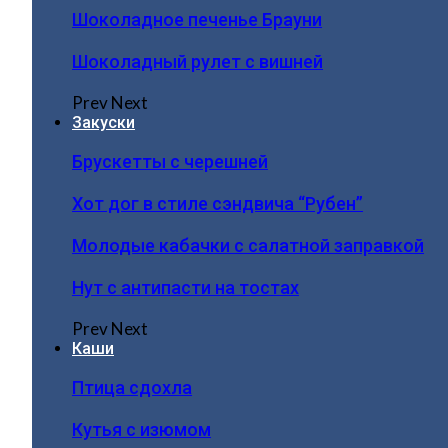
Шоколадное печенье Брауни
Шоколадный рулет с вишней
Prev
Next
Закуски
Брускетты с черешней
Хот дог в стиле сэндвича “Рубен”
Молодые кабачки с салатной заправкой
Нут с антипасти на тостах
Prev
Next
Каши
Птица сдохла
Кутья с изюмом