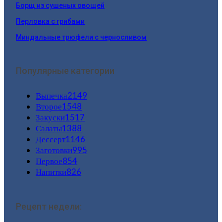
Борщ из сушеных овощей
Перловка с грибами
Миндальные трюфели с черносливом
Популярные категории
Выпечка
2149
Второе
1548
Закуски
1517
Салаты
1388
Дессерт
1146
Заготовки
995
Первое
854
Напитки
826
Рецепт недели: