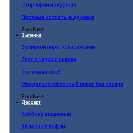
Стир-фрай из курицы
Постные котлеты в духовке
Prev
Next
Выпечка
Заливной пирог с лисичками
Тарт с черри и сыром
Тостовый хлеб
Миндально-яблочный пирог без сахара
Prev
Next
Дессерт
Кобблер вишневый
Яблочные вафли