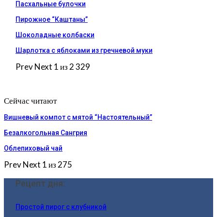
Пасхальные булочки
Пирожное “Каштаны”
Шоколадные колбаски
Шарлотка с яблоками из гречневой муки
Prev
Next
1 из 2 329
Сейчас читают
Вишневый компот с мятой “Настоятельный”
Безалкогольная Сангрия
Облепиховый чай
Prev
Next
1 из 275
Рецепт дня:
Простой пирог с клубникой