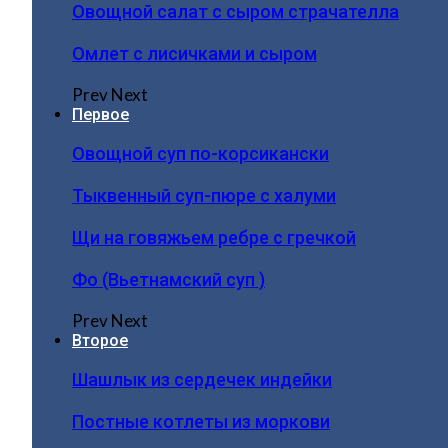
Овощной салат с сыром страчателла
Омлет с лисичками и сыром
Prev
Next
Первое
Овощной суп по-корсикански
Тыквенный суп-пюре с халуми
Щи на говяжьем ребре с гречкой
Фо (Вьетнамский суп )
Prev
Next
Второе
Шашлык из сердечек индейки
Постные котлеты из моркови