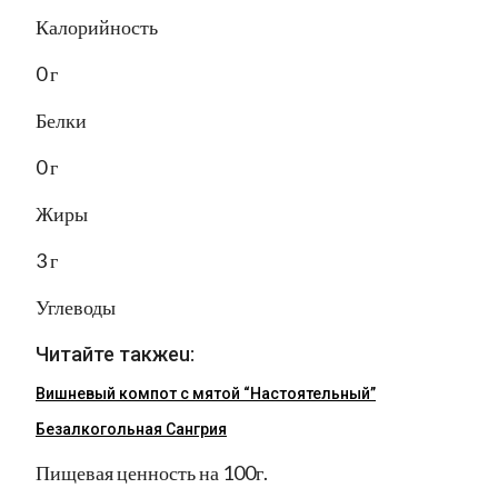
Калорийность
0 г
Белки
0 г
Жиры
3 г
Углеводы
Читайте такжеu:
Вишневый компот с мятой “Настоятельный”
Безалкогольная Сангрия
Пищевая ценность на 100г.