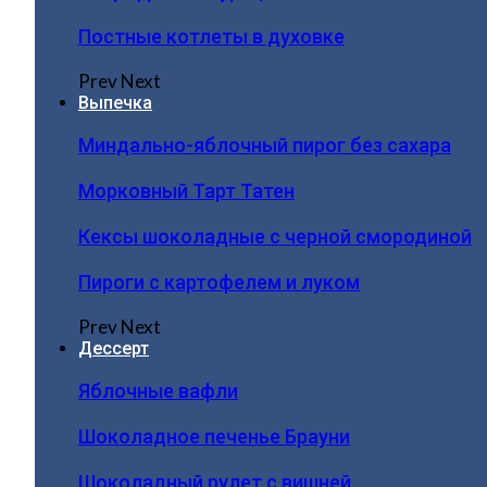
Постные котлеты в духовке
Prev
Next
Выпечка
Миндально-яблочный пирог без сахара
Морковный Тарт Татен
Кексы шоколадные с черной смородиной
Пироги c картофелем и луком
Prev
Next
Дессерт
Яблочные вафли
Шоколадное печенье Брауни
Шоколадный рулет с вишней