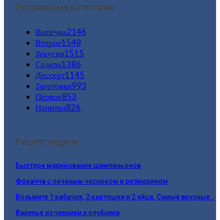
Популярные категории
Выпечка
2146
Второе
1548
Закуски
1515
Салаты
1386
Дессерт
1145
Заготовки
993
Первое
853
Напитки
826
Рецепт недели:
Быстрое маринование шампиньонов
Фокачча с печеным чесноком и розмарином
Возьмите 1 кабачок, 2 картошки и 2 яйца. Самые вкусные…
Варенье из черники и клубники