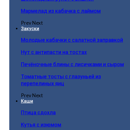
Мармелад из кабачка с лаймом
Prev
Next
Закуски
Молодые кабачки с салатной заправкой
Нут с антипасти на тостах
Печёночные блины с лисичками и сыром
Томатные тосты с глазуньей из
перепелиных яиц
Prev
Next
Каши
Птица сдохла
Кутья с изюмом