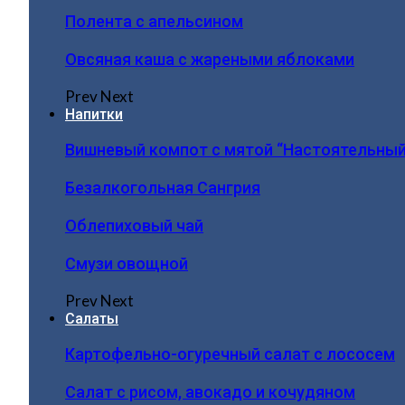
Полента с апельсином
Овсяная каша с жареными яблоками
Prev
Next
Напитки
Вишневый компот с мятой “Настоятельный
Безалкогольная Сангрия
Облепиховый чай
Смузи овощной
Prev
Next
Салаты
Картофельно-огуречный салат с лососем
Салат с рисом, авокадо и кочудяном