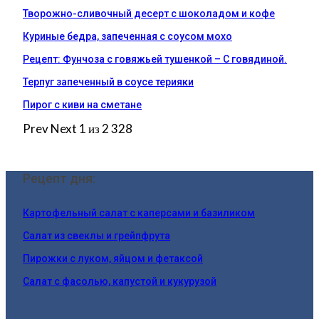
Творожно-сливочный десерт с шоколадом и кофе
Куриные бедра, запеченная с соусом мохо
Рецепт: Фунчоза с говяжьей тушенкой – С говядиной.
Терпуг запеченный в соусе терияки
Пирог с киви на сметане
Prev
Next
1 из 2 328
Рецепт дня:
Картофельный салат с каперсами и базиликом
Салат из свеклы и грейпфрута
Пирожки с луком, яйцом и фетаксой
Салат с фасолью, капустой и кукурузой