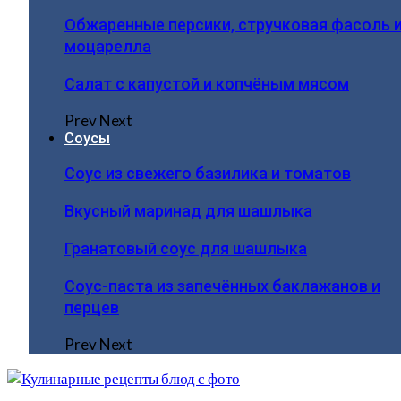
Обжаренные персики, стручковая фасоль 
моцарелла
Салат с капустой и копчёным мясом
Prev
Next
Соусы
Соус из свежего базилика и томатов
Вкусный маринад для шашлыка
Гранатовый соус для шашлыка
Соус-паста из запечённых баклажанов и
перцев
Prev
Next