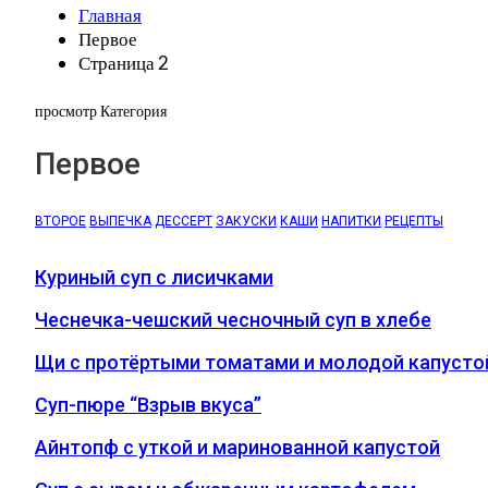
Главная
Первое
Страница 2
просмотр Категория
Первое
ВТОРОЕ
ВЫПЕЧКА
ДЕССЕРТ
ЗАКУСКИ
КАШИ
НАПИТКИ
РЕЦЕПТЫ
Куриный суп с лисичками
Чеснечка-чешский чесночный суп в хлебе
Щи с протёртыми томатами и молодой капусто
Суп-пюре “Взрыв вкуса”
Айнтопф с уткой и маринованной капустой