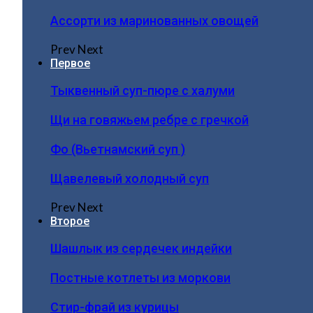
Ассорти из маринованных овощей
Prev
Next
Первое
Тыквенный суп-пюре с халуми
Щи на говяжьем ребре с гречкой
Фо (Вьетнамский суп )
Щавелевый холодный суп
Prev
Next
Второе
Шашлык из сердечек индейки
Постные котлеты из моркови
Стир-фрай из курицы