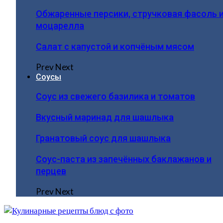
Обжаренные персики, стручковая фасоль 
моцарелла
Салат с капустой и копчёным мясом
Prev
Next
Соусы
Соус из свежего базилика и томатов
Вкусный маринад для шашлыка
Гранатовый соус для шашлыка
Соус-паста из запечённых баклажанов и
перцев
Prev
Next