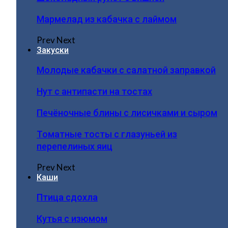
Мармелад из кабачка с лаймом
Prev
Next
Закуски
Молодые кабачки с салатной заправкой
Нут с антипасти на тостах
Печёночные блины с лисичками и сыром
Томатные тосты с глазуньей из
перепелиных яиц
Prev
Next
Каши
Птица сдохла
Кутья с изюмом