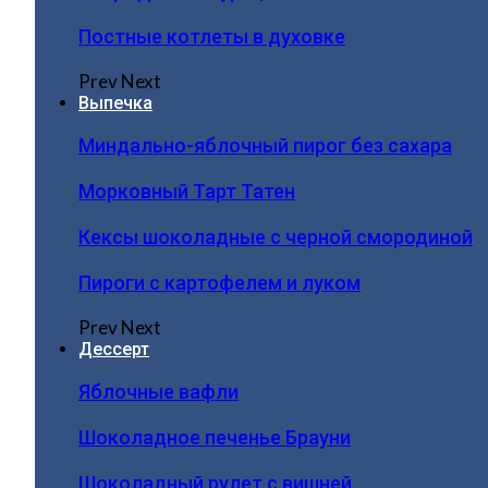
Постные котлеты в духовке
Prev
Next
Выпечка
Миндально-яблочный пирог без сахара
Морковный Тарт Татен
Кексы шоколадные с черной смородиной
Пироги c картофелем и луком
Prev
Next
Дессерт
Яблочные вафли
Шоколадное печенье Брауни
Шоколадный рулет с вишней