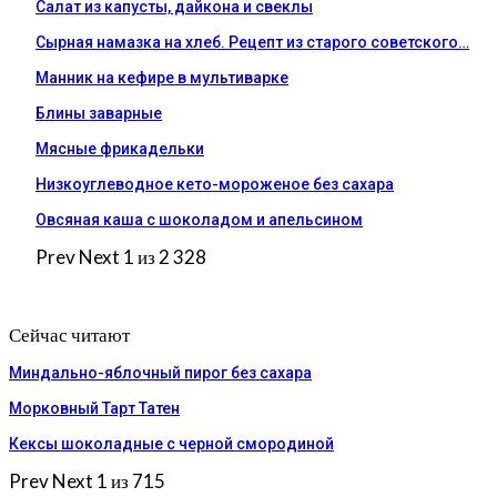
Салат из капусты, дайкона и свеклы
Сырная намазка на хлеб. Рецепт из старого советского…
Манник на кефире в мультиварке
Блины заварные
Мясные фрикадельки
Низкоуглеводное кето-мороженое без сахара
Овсяная каша с шоколадом и апельсином
Prev
Next
1 из 2 328
Сейчас читают
Миндально-яблочный пирог без сахара
Морковный Тарт Татен
Кексы шоколадные с черной смородиной
Prev
Next
1 из 715