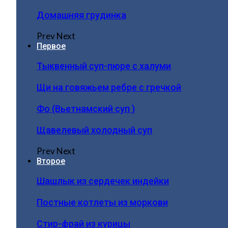
Домашняя грудинка
Prev
Next
Первое
Тыквенный суп-пюре с халуми
Щи на говяжьем ребре с гречкой
Фо (Вьетнамский суп )
Щавелевый холодный суп
Prev
Next
Второе
Шашлык из сердечек индейки
Постные котлеты из моркови
Стир-фрай из курицы