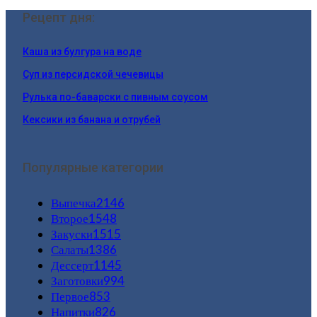
Рецепт дня:
Каша из булгура на воде
Суп из персидской чечевицы
Рулька по-баварски с пивным соусом
Кексики из банана и отрубей
Популярные категории
Выпечка
2146
Второе
1548
Закуски
1515
Салаты
1386
Дессерт
1145
Заготовки
994
Первое
853
Напитки
826