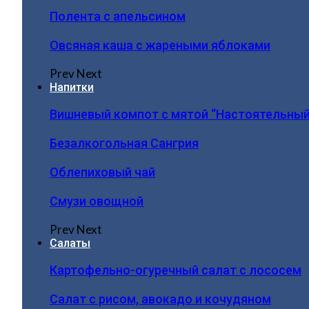
Полента с апельсином
Овсяная каша с жареными яблоками
Prev
Next
Напитки
Вишневый компот с мятой “Настоятельный
Безалкогольная Сангрия
Облепиховый чай
Смузи овощной
Prev
Next
Салаты
Картофельно-огуречный салат с лососем
Салат с рисом, авокадо и кочудяном