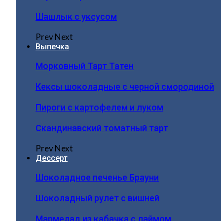
Шашлык с уксусом
Prev
Next
Выпечка
Морковный Тарт Татен
Кексы шоколадные с черной смородиной
Пироги c картофелем и луком
Скандинавский томатный тарт
Prev
Next
Дессерт
Шоколадное печенье Брауни
Шоколадный рулет с вишней
Мармелад из кабачка с лаймом