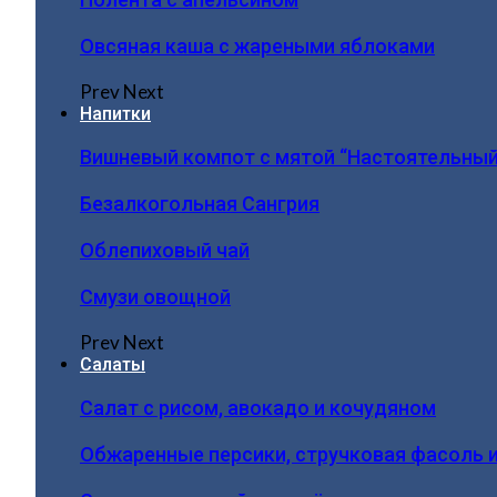
Овсяная каша с жареными яблоками
Prev
Next
Напитки
Вишневый компот с мятой “Настоятельный
Безалкогольная Сангрия
Облепиховый чай
Смузи овощной
Prev
Next
Салаты
Салат с рисом, авокадо и кочудяном
Обжаренные персики, стручковая фасоль 