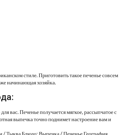
риканском стиле. Приготовить такое печенье совсем
даже начинающая хозяйка.
да:
для вас. Печенье получается мягкое, рассыпчатое с
уютная выпечка точно поднимет настроение вам и
 / Тыква Блюдо: Выпечка / Печенье География