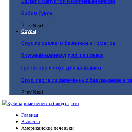
Салат с капустой и копчёным мясом
Бибим Гуксу
Prev
Next
Соусы
Соус из свежего базилика и томатов
Вкусный маринад для шашлыка
Гранатовый соус для шашлыка
Соус-паста из запечённых баклажанов и п
Prev
Next
Главная
Выпечка
Американские печеньки