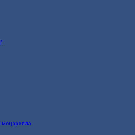
”
и моцарелла