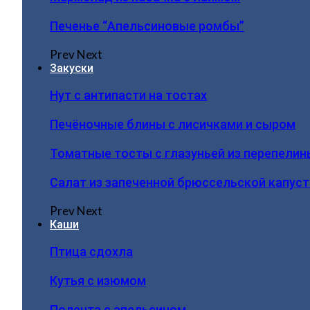
Печенье “Апельсиновые ромбы”
Prev
Next
Закуски
Нут с антипасти на тостах
Печёночные блины с лисичками и сыром
Томатные тосты с глазуньей из перепелин
Салат из запеченной брюссельской капус
Prev
Next
Каши
Птица сдохла
Кутья с изюмом
Полента с апельсином