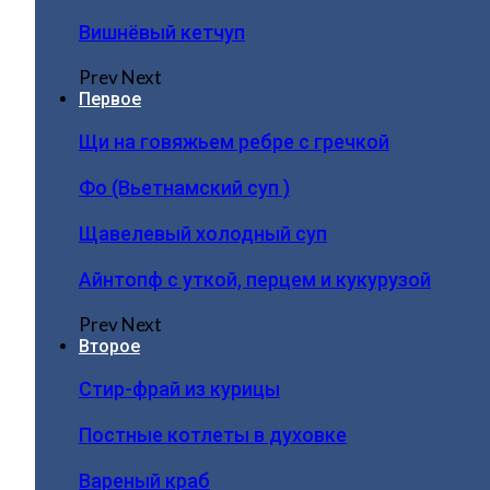
Вишнёвый кетчуп
Prev
Next
Первое
Щи на говяжьем ребре с гречкой
Фо (Вьетнамский суп )
Щавелевый холодный суп
Айнтопф с уткой, перцем и кукурузой
Prev
Next
Второе
Стир-фрай из курицы
Постные котлеты в духовке
Вареный краб