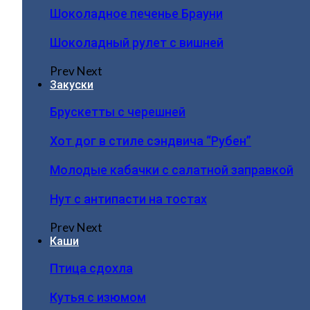
Шоколадное печенье Брауни
Шоколадный рулет с вишней
Prev
Next
Закуски
Брускетты с черешней
Хот дог в стиле сэндвича “Рубен”
Молодые кабачки с салатной заправкой
Нут с антипасти на тостах
Prev
Next
Каши
Птица сдохла
Кутья с изюмом