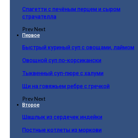
Спагетти с печёным перцем и сыром
страчателла
Prev
Next
Первое
Быстрый куриный суп с овощами, лаймом
Овощной суп по-корсикански
Тыквенный суп-пюре с халуми
Щи на говяжьем ребре с гречкой
Prev
Next
Второе
Шашлык из сердечек индейки
Постные котлеты из моркови