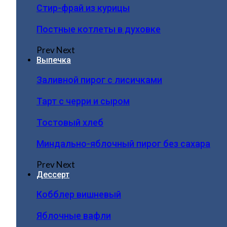
Стир-фрай из курицы
Постные котлеты в духовке
Prev
Next
Выпечка
Заливной пирог с лисичками
Тарт с черри и сыром
Тостовый хлеб
Миндально-яблочный пирог без сахара
Prev
Next
Дессерт
Кобблер вишневый
Яблочные вафли