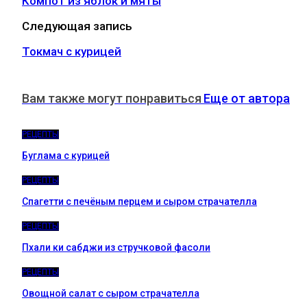
Компот из яблок и мяты
Следующая запись
Токмач с курицей
Вам также могут понравиться
Еще от автора
РЕЦЕПТЫ
Буглама с курицей
РЕЦЕПТЫ
Спагетти с печёным перцем и сыром страчателла
РЕЦЕПТЫ
Пхали ки сабджи из стручковой фасоли
РЕЦЕПТЫ
Овощной салат с сыром страчателла