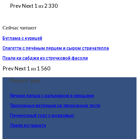
Prev
Next
1 из 2 330
Сейчас читают
Буглама с курицей
Спагетти с печёным перцем и сыром страчателла
Пхали ки сабджи из стручковой фасоли
Prev
Next
1 из 1 560
Рецепт дня:
Яичная лапша с кальмаром и овощами
Творожные ватрушки на творожном тесте
Печеночный торт с морковью
Ликер из граната