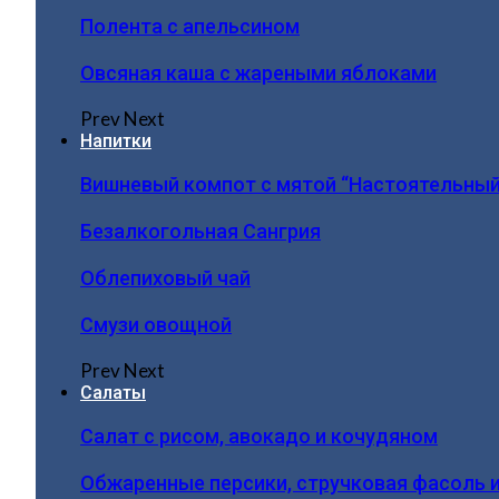
Полента с апельсином
Овсяная каша с жареными яблоками
Prev
Next
Напитки
Вишневый компот с мятой “Настоятельный
Безалкогольная Сангрия
Облепиховый чай
Смузи овощной
Prev
Next
Салаты
Салат с рисом, авокадо и кочудяном
Обжаренные персики, стручковая фасоль 