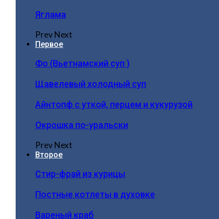
Яглама
Prev
Next
Первое
Фо (Вьетнамский суп )
Щавелевый холодный суп
Айнтопф с уткой, перцем и кукурузой
Окрошка по-уральски
Prev
Next
Второе
Стир-фрай из курицы
Постные котлеты в духовке
Вареный краб