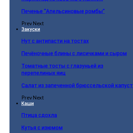
Печенье “Апельсиновые ромбы”
Prev
Next
Закуски
Нут с антипасти на тостах
Печёночные блины с лисичками и сыром
Томатные тосты с глазуньей из
перепелиных яиц
Салат из запеченной брюссельской капус
Prev
Next
Каши
Птица сдохла
Кутья с изюмом