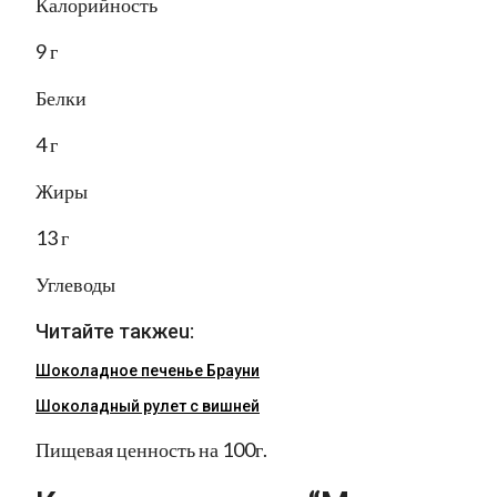
Калорийность
9 г
Белки
4 г
Жиры
13 г
Углеводы
Читайте такжеu:
Шоколадное печенье Брауни
Шоколадный рулет с вишней
Пищевая ценность на 100г.