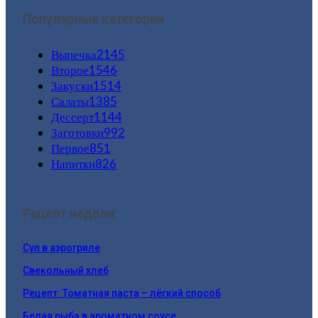
Популярные категории
Выпечка
2145
Второе
1546
Закуски
1514
Салаты
1385
Дессерт
1144
Заготовки
992
Первое
851
Напитки
826
Рецепт недели:
Суп в аэрогриле
Свекольный хлеб
Рецепт: Томатная паста – лёгкий способ
Белая рыба в ароматном соусе