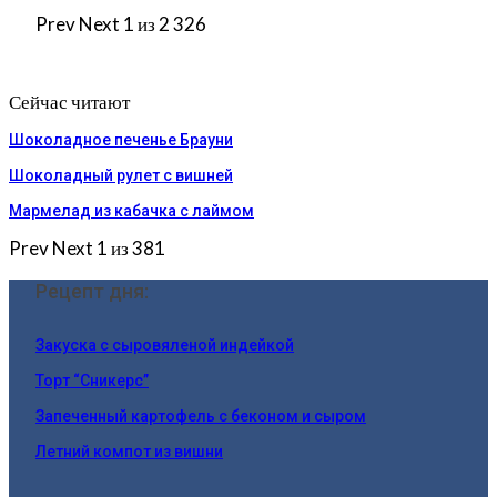
Prev
Next
1 из 2 326
Сейчас читают
Шоколадное печенье Брауни
Шоколадный рулет с вишней
Мармелад из кабачка с лаймом
Prev
Next
1 из 381
Рецепт дня:
Закуска с сыровяленой индейкой
Торт “Сникерс”
Запеченный картофель с беконом и сыром
Летний компот из вишни