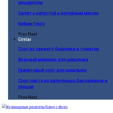
моцарелла
Салат с капустой и копчёным мясом
Бибим Гуксу
Prev
Next
Соусы
Соус из свежего базилика и томатов
Вкусный маринад для шашлыка
Гранатовый соус для шашлыка
Соус-паста из запечённых баклажанов и
перцев
Prev
Next