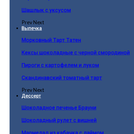
Шашлык с уксусом
Prev
Next
Выпечка
Морковный Тарт Татен
Кексы шоколадные с черной смородиной
Пироги c картофелем и луком
Скандинавский томатный тарт
Prev
Next
Дессерт
Шоколадное печенье Брауни
Шоколадный рулет с вишней
Мармелад из кабачка с лаймом