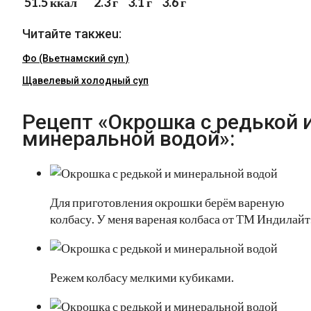
51.5 ккал
2.3 г
3.1 г
3.6 г
Читайте такжеu:
Фо (Вьетнамский суп )
Щавелевый холодный суп
Рецепт «Окрошка с редькой 
минеральной водой»:
Для приготовления окрошки берём вареную
колбасу. У меня вареная колбаса от ТМ Индилайт
Режем колбасу мелкими кубиками.