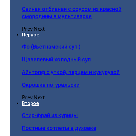
Свиная отбивная с соусом из красной
смородины в мультиварке
Prev
Next
Первое
Фо (Вьетнамский суп )
Щавелевый холодный суп
Айнтопф с уткой, перцем и кукурузой
Окрошка по-уральски
Prev
Next
Второе
Стир-фрай из курицы
Постные котлеты в духовке