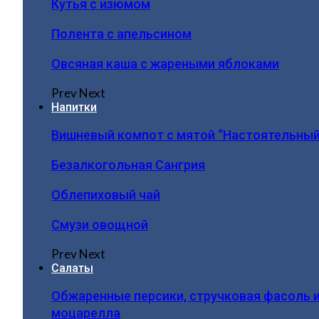
Кутья с изюмом
Полента с апельсином
Овсяная каша с жареными яблоками
Prev
Next
Напитки
Вишневый компот с мятой “Настоятельный
Безалкогольная Сангрия
Облепиховый чай
Смузи овощной
Prev
Next
Салаты
Обжаренные персики, стручковая фасоль 
моцарелла