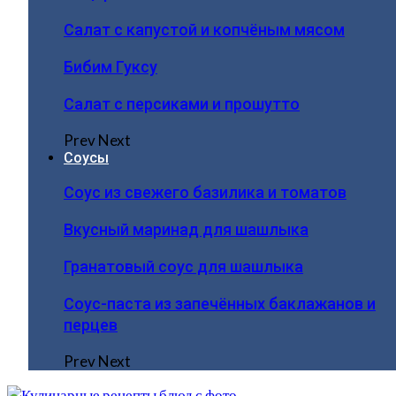
Салат с капустой и копчёным мясом
Бибим Гуксу
Салат с персиками и прошутто
Prev
Next
Соусы
Соус из свежего базилика и томатов
Вкусный маринад для шашлыка
Гранатовый соус для шашлыка
Соус-паста из запечённых баклажанов и
перцев
Prev
Next