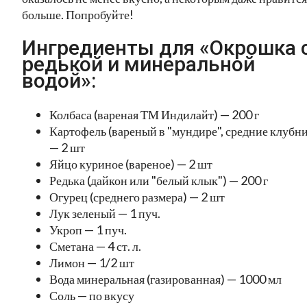
больше. Попробуйте!
Ингредиенты для «Окрошка 
редькой и минеральной
водой»:
Колбаса (вареная ТМ Индилайт) — 200 г
Картофель (вареный в "мундире", средние клубни
— 2 шт
Яйцо куриное (вареное) — 2 шт
Редька (дайкон или "белый клык") — 200 г
Огурец (среднего размера) — 2 шт
Лук зеленый — 1 пуч.
Укроп — 1 пуч.
Сметана — 4 ст. л.
Лимон — 1/2 шт
Вода минеральная (газированная) — 1000 мл
Соль — по вкусу