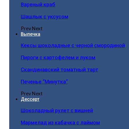
Вареный краб
Шашлык с уксусом
Prev
Next
Выпечка
Кексы шоколадные с черной смородиной
Пироги c картофелем и луком
Скандинавский томатный тарт
Печенье “Минутка”
Prev
Next
Дессерт
Шоколадный рулет с вишней
Мармелад из кабачка с лаймом