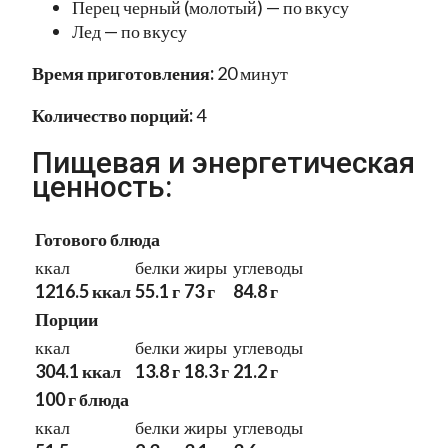
Перец черный (молотый) — по вкусу
Лед — по вкусу
Время приготовления:
20 минут
Количество порций:
4
Пищевая и энергетическая
ценность:
Готового блюда
ккал
белки
жиры
углеводы
1216.5 ккал
55.1 г
73 г
84.8 г
Порции
ккал
белки
жиры
углеводы
304.1 ккал
13.8 г
18.3 г
21.2 г
100 г блюда
ккал
белки
жиры
углеводы