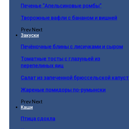
Печенье “Апельсиновые ромбы”
Творожные вафли с бананом и вишней
Prev
Next
Закуски
Печёночные блины с лисичками и сыром
Томатные тосты с глазуньей из
перепелиных яиц
Салат из запеченной брюссельской капус
Жареные помидоры по-румынски
Prev
Next
Каши
Птица сдохла