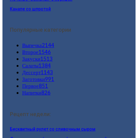
Канапе со шпротой
Популярные категории
Выпечка
2144
Второе
1546
Закуски
1513
Салаты
1384
Дессерт
1143
Заготовки
991
Первое
851
Напитки
826
Рецепт недели:
Бисквитный рулет со сливочным сыром