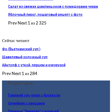
Салат из свежих шампиньонов с помидорами черри
Яблочный пирог, пошаговый рецепт с фото
Prev
Next
1 из 2 325
Сейчас читают
Фо (Вьетнамский суп )
Щавелевый холодный суп
Айнтопф с уткой, перцем и кукурузой
Prev
Next
1 из 284
Рецепт дня:
Говяжий суп-пюре с брокколи
Скумбрия с овощами
Печенье “Земелах” с корицей