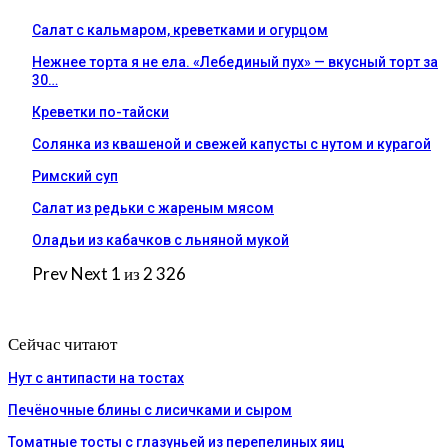
Салат с кальмаром, креветками и огурцом
Нежнее торта я не ела. «Лебединый пух» — вкусный торт за
30…
Креветки по-тайски
Солянка из квашеной и свежей капусты с нутом и курагой
Римский суп
Салат из редьки с жареным мясом
Оладьи из кабачков с льняной мукой
Prev
Next
1 из 2 326
Сейчас читают
Нут с антипасти на тостах
Печёночные блины с лисичками и сыром
Томатные тосты с глазуньей из перепелиных яиц