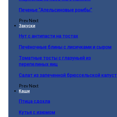
Печенье “Апельсиновые ромбы”
Prev
Next
Закуски
Нут с антипасти на тостах
Печёночные блины с лисичками и сыром
Томатные тосты с глазуньей из
перепелиных яиц
Салат из запеченной брюссельской капус
Prev
Next
Каши
Птица сдохла
Кутья с изюмом