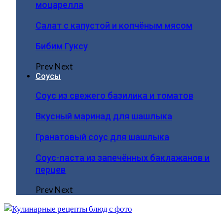
моцарелла
Салат с капустой и копчёным мясом
Бибим Гуксу
Prev
Next
Соусы
Соус из свежего базилика и томатов
Вкусный маринад для шашлыка
Гранатовый соус для шашлыка
Соус-паста из запечённых баклажанов и
перцев
Prev
Next