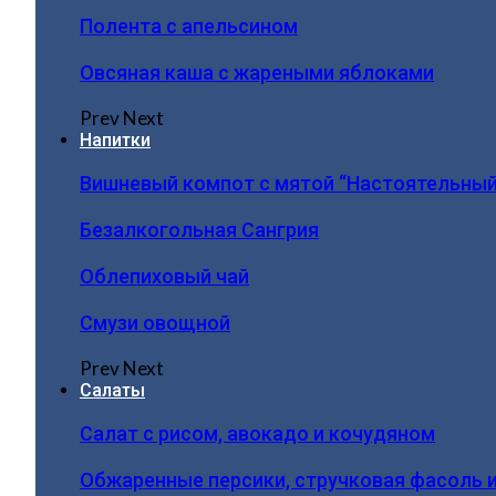
Полента с апельсином
Овсяная каша с жареными яблоками
Prev
Next
Напитки
Вишневый компот с мятой “Настоятельный
Безалкогольная Сангрия
Облепиховый чай
Смузи овощной
Prev
Next
Салаты
Салат с рисом, авокадо и кочудяном
Обжаренные персики, стручковая фасоль 