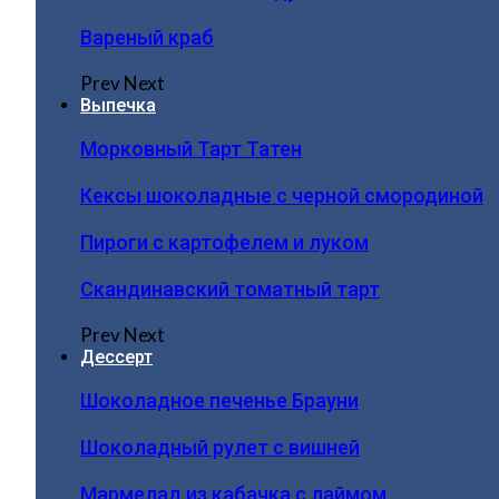
Вареный краб
Prev
Next
Выпечка
Морковный Тарт Татен
Кексы шоколадные с черной смородиной
Пироги c картофелем и луком
Скандинавский томатный тарт
Prev
Next
Дессерт
Шоколадное печенье Брауни
Шоколадный рулет с вишней
Мармелад из кабачка с лаймом