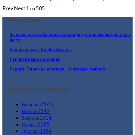
Prev
Next
1 из 505
Рецепт дня:
Запеканка из кабачков на сковороде, пошаговый рецепт с
фото
Баклажаны от Nigella Lawson
Льняная каша с корицей
Рецепт: Плов на любителя – С нутом и тыквой
Популярные категории
Выпечка
2145
Второе
1547
Закуски
1514
Салаты
1385
Дессерт
1144