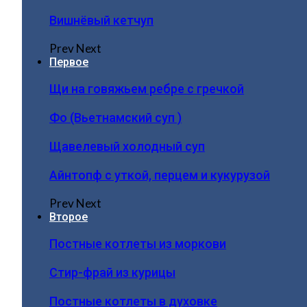
Вишнёвый кетчуп
Prev
Next
Первое
Щи на говяжьем ребре с гречкой
Фо (Вьетнамский суп )
Щавелевый холодный суп
Айнтопф с уткой, перцем и кукурузой
Prev
Next
Второе
Постные котлеты из моркови
Стир-фрай из курицы
Постные котлеты в духовке