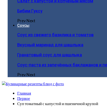
Салат с капустой и копчёным мясом
Бибим Гуксу
Prev
Next
Соусы
Соус из свежего базилика и томатов
Вкусный маринад для шашлыка
Гранатовый соус для шашлыка
Соус-паста из запечённых баклажанов и п
Prev
Next
Главная
Первое
Суп томатный с капустой и пшеничной крупой