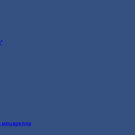
”
и моцарелла