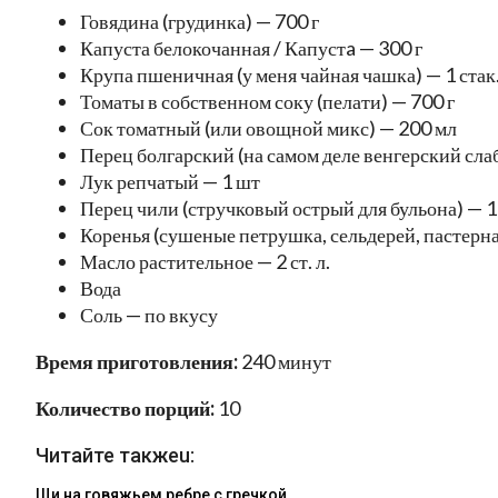
Говядина (грудинка) — 700 г
Капуста белокочанная / Капустa — 300 г
Крупа пшеничная (у меня чайная чашка) — 1 стак
Томаты в собственном соку (пелати) — 700 г
Сок томатный (или овощной микс) — 200 мл
Перец болгарский (на самом деле венгерский сл
Лук репчатый — 1 шт
Перец чили (стручковый острый для бульона) — 1
Коренья (сушеные петрушка, сельдерей, пастернак,
Масло растительное — 2 ст. л.
Вода
Соль — по вкусу
Время приготовления:
240 минут
Количество порций:
10
Читайте такжеu:
Щи на говяжьем ребре с гречкой