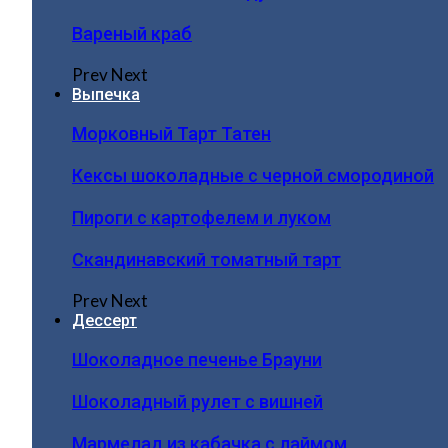
Вареный краб
Prev
Next
Выпечка
Морковный Тарт Татен
Кексы шоколадные с черной смородиной
Пироги c картофелем и луком
Скандинавский томатный тарт
Prev
Next
Дессерт
Шоколадное печенье Брауни
Шоколадный рулет с вишней
Мармелад из кабачка с лаймом