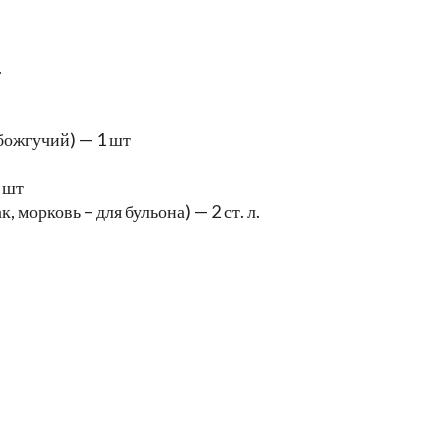
.
абожгучий) — 1 шт
 шт
 морковь – для бульона) — 2 ст. л.