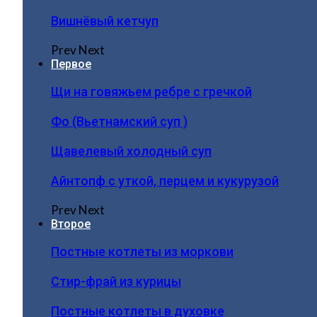
Вишнёвый кетчуп
Prev
Next
Первое
Щи на говяжьем ребре с гречкой
Фо (Вьетнамский суп )
Щавелевый холодный суп
Айнтопф с уткой, перцем и кукурузой
Prev
Next
Второе
Постные котлеты из моркови
Стир-фрай из курицы
Постные котлеты в духовке