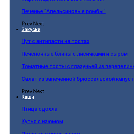
Печенье “Апельсиновые ромбы”
Prev
Next
Закуски
Нут с антипасти на тостах
Печёночные блины с лисичками и сыром
Томатные тосты с глазуньей из перепелин
Салат из запеченной брюссельской капус
Prev
Next
Каши
Птица сдохла
Кутья с изюмом
Полента с апельсином