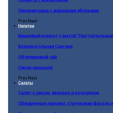
Овсяная каша с жареными яблоками
Prev
Next
Напитки
Вишневый компот с мятой “Настоятельный
Безалкогольная Сангрия
Облепиховый чай
Смузи овощной
Prev
Next
Салаты
Салат с рисом, авокадо и кочудяном
Обжаренные персики, стручковая фасоль 