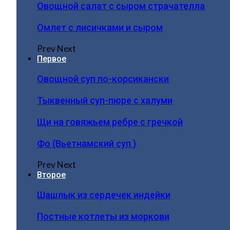
Овощной салат с сыром страчателла
Омлет с лисичками и сыром
Prev
Next
Первое
Овощной суп по-корсикански
Тыквенный суп-пюре с халуми
Щи на говяжьем ребре с гречкой
Фо (Вьетнамский суп )
Prev
Next
Второе
Шашлык из сердечек индейки
Постные котлеты из моркови