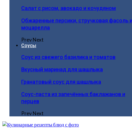
Салат с рисом, авокадо и кочудяном
Обжаренные персики, стручковая фасоль 
моцарелла
Prev
Next
Соусы
Соус из свежего базилика и томатов
Вкусный маринад для шашлыка
Гранатовый соус для шашлыка
Соус-паста из запечённых баклажанов и
перцев
Prev
Next