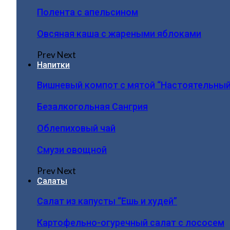
Полента с апельсином
Овсяная каша с жареными яблоками
Prev
Next
Напитки
Вишневый компот с мятой “Настоятельный
Безалкогольная Сангрия
Облепиховый чай
Смузи овощной
Prev
Next
Салаты
Салат из капусты “Ешь и худей”
Картофельно-огуречный салат с лососем