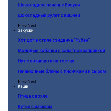
Шоколадное печенье Брауни
Шоколадный рулет с вишней
Prev
Next
Закуски
Хот дог в стиле сэндвича “Рубен”
Молодые кабачки с салатной заправкой
Нут с антипасти на тостах
Печёночные блины с лисичками и сыром
Prev
Next
Каши
Птица сдохла
Кутья с изюмом