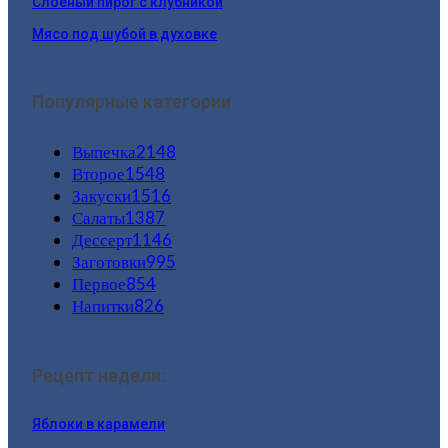
Слоеный пирог с клубникой
Мясо под шубой в духовке
Популярные категории
Выпечка
2148
Второе
1548
Закуски
1516
Салаты
1387
Дессерт
1146
Заготовки
995
Первое
854
Напитки
826
Рецепт недели:
Яблоки в карамели