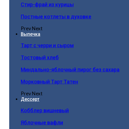
Стир-фрай из курицы
Постные котлеты в духовке
Prev
Next
Выпечка
Тарт с черри и сыром
Тостовый хлеб
Миндально-яблочный пирог без сахара
Морковный Тарт Татен
Prev
Next
Дессерт
Кобблер вишневый
Яблочные вафли