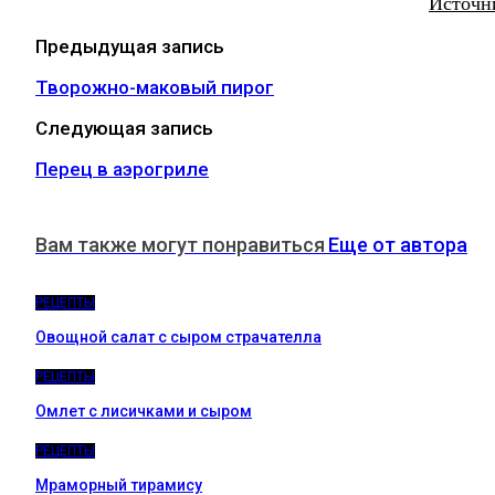
Источн
Предыдущая запись
Творожно-маковый пирог
Следующая запись
Перец в аэрогриле
Вам также могут понравиться
Еще от автора
РЕЦЕПТЫ
Овощной салат с сыром страчателла
РЕЦЕПТЫ
Омлет с лисичками и сыром
РЕЦЕПТЫ
Мраморный тирамису