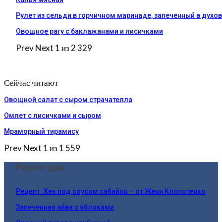
Рулет из сельди в горчичном маринаде, запеченный в духо
Овощное рагу с баклажанами и лисичками
Prev
Next
1 из 2 329
Сейчас читают
Овощной салат с сыром страчателла
Омлет с лисичками и сыром
Мраморный тирамису
Prev
Next
1 из 1 559
Рецепт дня:
Рецепт: Хек под соусом сабайон – от Жени Клопотенко
Запеченная айва с яблоками