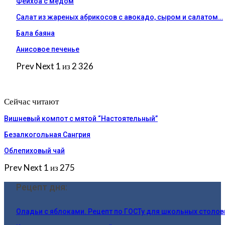
Фейхоа с медом
Салат из жареных абрикосов с авокадо, сыром и салатом…
Бала баяна
Анисовое печенье
Prev
Next
1 из 2 326
Сейчас читают
Вишневый компот с мятой “Настоятельный”
Безалкогольная Сангрия
Облепиховый чай
Prev
Next
1 из 275
Рецепт дня:
Оладьи с яблоками. Рецепт по ГОСТу для школьных столо