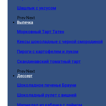
Шашлык с уксусом
Prev
Next
Выпечка
Морковный Тарт Татен
Кексы шоколадные с черной смородиной
Пироги c картофелем и луком
Скандинавский томатный тарт
Prev
Next
Дессерт
Шоколадное печенье Брауни
Шоколадный рулет с вишней
Мармелад из кабачка с лаймом