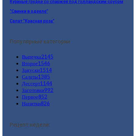
Куриные грудки со спаржей под голландским соусом
“Свинки в одеяле”
Салат “Красная роза”
Популярные категории
Выпечка
2145
Второе
1546
Закуски
1514
Салаты
1385
Дессерт
1144
Заготовки
992
Первое
852
Напитки
826
Рецепт недели: