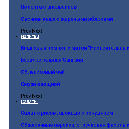
Полента с апельсином
Овсяная каша с жареными яблоками
Prev
Next
Напитки
Вишневый компот с мятой “Настоятельный
Безалкогольная Сангрия
Облепиховый чай
Смузи овощной
Prev
Next
Салаты
Салат с рисом, авокадо и кочудяном
Обжаренные персики, стручковая фасоль 