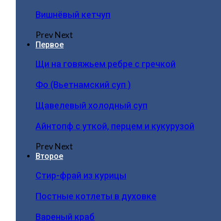
Вишнёвый кетчуп
Prev
Next
Первое
Щи на говяжьем ребре с гречкой
Фо (Вьетнамский суп )
Щавелевый холодный суп
Айнтопф с уткой, перцем и кукурузой
Prev
Next
Второе
Стир-фрай из курицы
Постные котлеты в духовке
Вареный краб