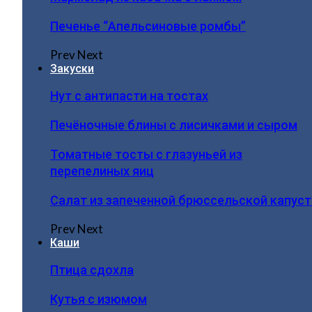
Печенье “Апельсиновые ромбы”
Prev
Next
Закуски
Нут с антипасти на тостах
Печёночные блины с лисичками и сыром
Томатные тосты с глазуньей из
перепелиных яиц
Салат из запеченной брюссельской капус
Prev
Next
Каши
Птица сдохла
Кутья с изюмом