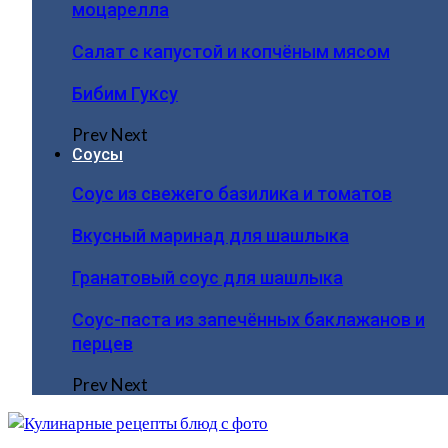
моцарелла
Салат с капустой и копчёным мясом
Бибим Гуксу
Prev
Next
Соусы
Соус из свежего базилика и томатов
Вкусный маринад для шашлыка
Гранатовый соус для шашлыка
Соус-паста из запечённых баклажанов и
перцев
Prev
Next