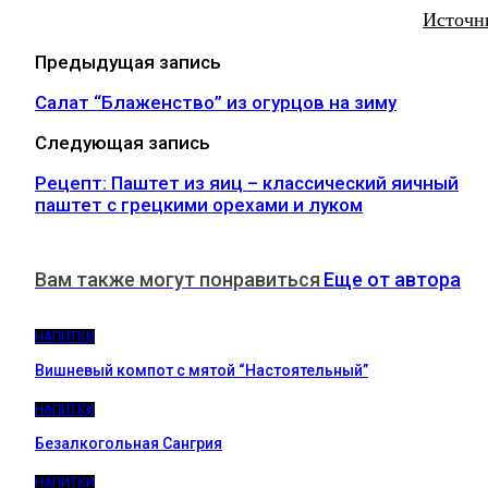
Источн
Предыдущая запись
Салат “Блаженство” из огурцов на зиму
Следующая запись
Рецепт: Паштет из яиц – классический яичный
паштет с грецкими орехами и луком
Вам также могут понравиться
Еще от автора
НАПИТКИ
Вишневый компот с мятой “Настоятельный”
НАПИТКИ
Безалкогольная Сангрия
НАПИТКИ