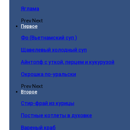
Яглама
Prev
Next
Первое
Фо (Вьетнамский суп )
Щавелевый холодный суп
Айнтопф с уткой, перцем и кукурузой
Окрошка по-уральски
Prev
Next
Второе
Стир-фрай из курицы
Постные котлеты в духовке
Вареный краб