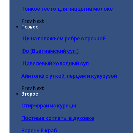
Тонкое тесто для пиццы на молоке
Prev
Next
Первое
Щи на говяжьем ребре с гречкой
Фо (Вьетнамский суп )
Щавелевый холодный суп
Айнтопф с уткой, перцем и кукурузой
Prev
Next
Второе
Стир-фрай из курицы
Постные котлеты в духовке
Вареный краб