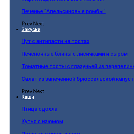
Печенье “Апельсиновые ромбы”
Prev
Next
Закуски
Нут с антипасти на тостах
Печёночные блины с лисичками и сыром
Томатные тосты с глазуньей из перепелин
Салат из запеченной брюссельской капус
Prev
Next
Каши
Птица сдохла
Кутья с изюмом
Полента с апельсином