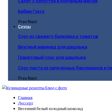
Салат с капустой и копчёным мясом
Бибим Гуксу
Prev
Next
Соусы
Соус из свежего базилика и томатов
Вкусный маринад для шашлыка
Гранатовый соус для шашлыка
Соус-паста из запечённых баклажанов и п
Prev
Next
Главная
Дессерт
Весенний белый холодный шоколад