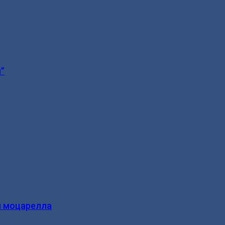
”
и моцарелла