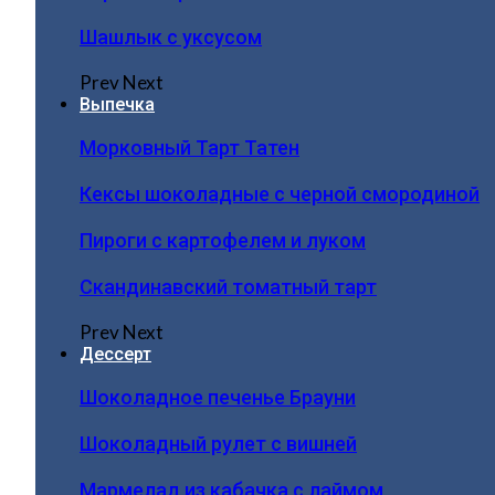
Шашлык с уксусом
Prev
Next
Выпечка
Морковный Тарт Татен
Кексы шоколадные с черной смородиной
Пироги c картофелем и луком
Скандинавский томатный тарт
Prev
Next
Дессерт
Шоколадное печенье Брауни
Шоколадный рулет с вишней
Мармелад из кабачка с лаймом