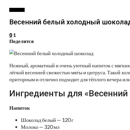
ДЕССЕРТ
Весенний белый холодный шокола
1
0
Поделится
Нежный, ароматный и очень уютный напиток с мягким
лёгкой весенней свежестью мяты и цитруса. Такой хо
приторным и отлично подходит для тёплого вечера ил
Ингредиенты для «Весенний
Напиток
Шоколад белый — 120 г
Молоко — 320 мл