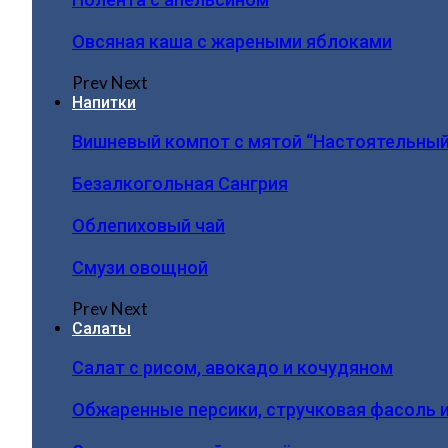
Овсяная каша с жареными яблоками
Prev
Next
Напитки
Вишневый компот с мятой “Настоятельный
Безалкогольная Сангрия
Облепиховый чай
Смузи овощной
Prev
Next
Салаты
Салат с рисом, авокадо и кочудяном
Обжаренные персики, стручковая фасоль 