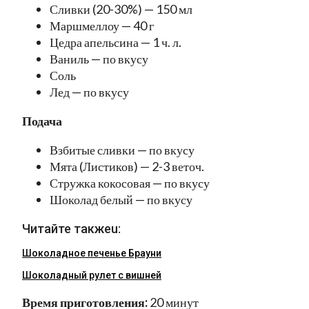
Сливки (20-30%) — 150 мл
Маршмеллоу — 40 г
Цедра апельсина — 1 ч. л.
Ваниль — по вкусу
Соль
Лед — по вкусу
Подача
Взбитые сливки — по вкусу
Мята (Листиков) — 2-3 веточ.
Стружка кокосовая — по вкусу
Шоколад белый — по вкусу
Читайте такжеu:
Шоколадное печенье Брауни
Шоколадный рулет с вишней
Время приготовления:
20 минут