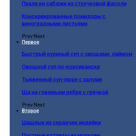
Пхали ки сабджи из стручковой фасоли
Консервированные помидоры с
виноградными листьями
Prev
Next
Первое
Быстрый куриный суп с овощами, лаймом
Овощной суп по-корсикански
Тыквенный суп-пюре с халуми
Щи на говяжьем ребре с гречкой
Prev
Next
Второе
Шашлык из сердечек индейки
Постные котлеты из моркови