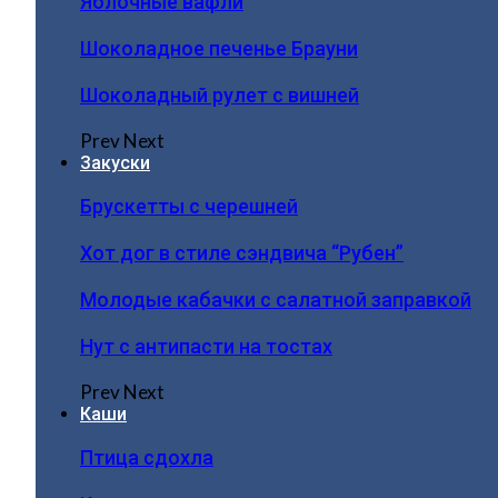
Яблочные вафли
Шоколадное печенье Брауни
Шоколадный рулет с вишней
Prev
Next
Закуски
Брускетты с черешней
Хот дог в стиле сэндвича “Рубен”
Молодые кабачки с салатной заправкой
Нут с антипасти на тостах
Prev
Next
Каши
Птица сдохла