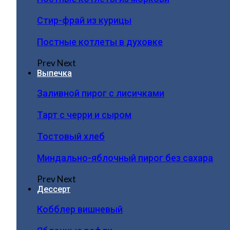
Стир-фрай из курицы
Постные котлеты в духовке
Prev
Next
Выпечка
Заливной пирог с лисичками
Тарт с черри и сыром
Тостовый хлеб
Миндально-яблочный пирог без сахара
Prev
Next
Дессерт
Кобблер вишневый