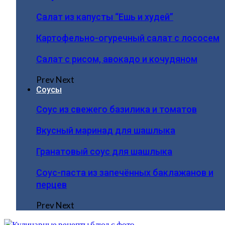
Салат из капусты “Ешь и худей”
Картофельно-огуречный салат с лососем
Салат с рисом, авокадо и кочудяном
Prev
Next
Соусы
Соус из свежего базилика и томатов
Вкусный маринад для шашлыка
Гранатовый соус для шашлыка
Соус-паста из запечённых баклажанов и
перцев
Prev
Next