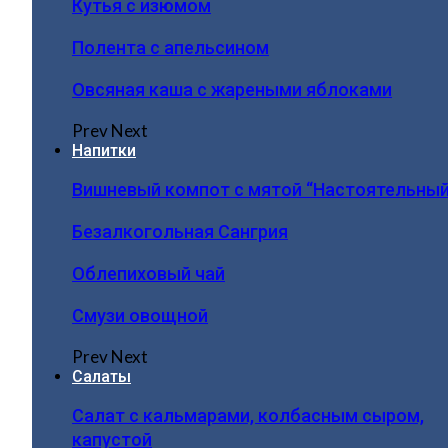
Кутья с изюмом
Полента с апельсином
Овсяная каша с жареными яблоками
Prev
Next
Напитки
Вишневый компот с мятой “Настоятельный
Безалкогольная Сангрия
Облепиховый чай
Смузи овощной
Prev
Next
Салаты
Салат с кальмарами, колбасным сыром,
капустой