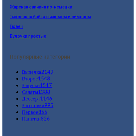
Жареная свинина по-немецки
Тыквенная бабка с изюмом и лимоном
Гювеч
Булочки простые
Популярные категории
Выпечка
2149
Второе
1548
Закуски
1517
Салаты
1388
Дессерт
1146
Заготовки
995
Первое
855
Напитки
826