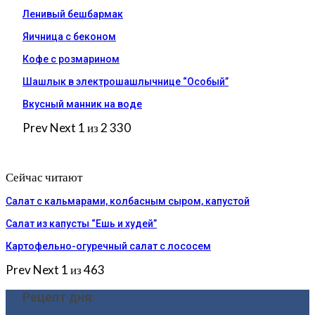
Ленивый бешбармак
Яичница с беконом
Кофе с розмарином
Шашлык в электрошашлычнице “Особый”
Вкусный манник на воде
Prev
Next
1 из 2 330
Сейчас читают
Салат с кальмарами, колбасным сыром, капустой
Салат из капусты “Ешь и худей”
Картофельно-огуречный салат с лососем
Prev
Next
1 из 463
Рецепт дня: