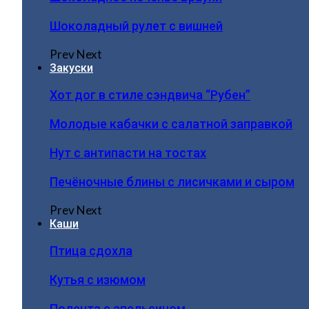
Шоколадный рулет с вишней
Prev
Next
Закуски
Хот дог в стиле сэндвича “Рубен”
Молодые кабачки с салатной заправкой
Нут с антипасти на тостах
Печёночные блины с лисичками и сыром
Prev
Next
Каши
Птица сдохла
Кутья с изюмом
Полента с апельсином