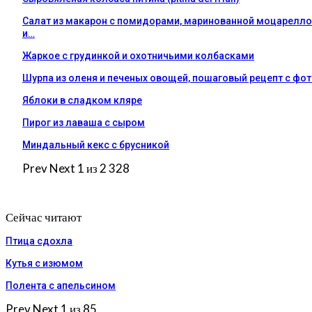
Салат из макарон с помидорами, маринованной моцарелл
и…
Жаркое с грудинкой и охотничьими колбасками
Шурпа из оленя и печеных овощей, пошаговый рецепт с фо
Яблоки в сладком кляре
Пирог из лаваша с сыром
Миндальный кекс с брусникой
Prev
Next
1 из 2 328
Сейчас читают
Птица сдохла
Кутья с изюмом
Полента с апельсином
Prev
Next
1 из 85