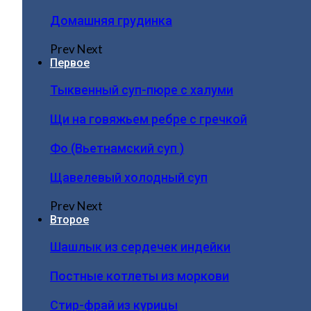
Домашняя грудинка
Prev
Next
Первое
Тыквенный суп-пюре с халуми
Щи на говяжьем ребре с гречкой
Фо (Вьетнамский суп )
Щавелевый холодный суп
Prev
Next
Второе
Шашлык из сердечек индейки
Постные котлеты из моркови
Стир-фрай из курицы