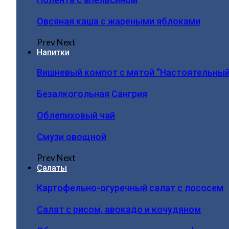
Овсяная каша с жареными яблоками
Prev
Next
Напитки
Вишневый компот с мятой “Настоятельный
Безалкогольная Сангрия
Облепиховый чай
Смузи овощной
Prev
Next
Салаты
Картофельно-огуречный салат с лососем
Салат с рисом, авокадо и кочудяном