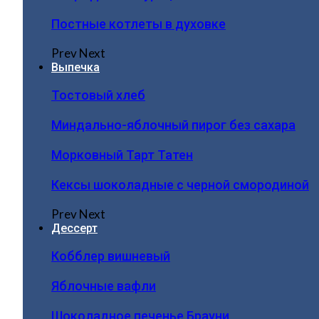
Постные котлеты в духовке
Prev
Next
Выпечка
Тостовый хлеб
Миндально-яблочный пирог без сахара
Морковный Тарт Татен
Кексы шоколадные с черной смородиной
Prev
Next
Дессерт
Кобблер вишневый
Яблочные вафли
Шоколадное печенье Брауни