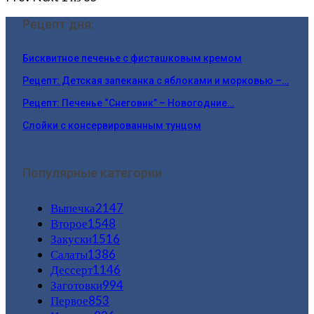
Рецепт дня:
Бисквитное печенье с фисташковым кремом
Рецепт: Детская запеканка с яблоками и морковью –…
Рецепт: Печенье “Снеговик” – Новогодние…
Слойки с консервированным тунцом
Популярные категории
Выпечка
2147
Второе
1548
Закуски
1516
Салаты
1386
Дессерт
1146
Заготовки
994
Первое
853