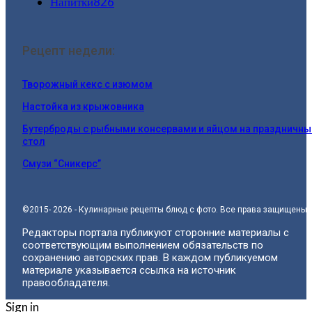
Напитки
826
Рецепт недели:
Творожный кекс с изюмом
Настойка из крыжовника
Бутерброды с рыбными консервами и яйцом на праздничны
стол
Смузи “Сникерс”
©2015- 2026 - Кулинарные рецепты блюд с фото. Все права защищены.
Редакторы портала публикуют сторонние материалы с
соответствующим выполнением обязательств по
сохранению авторских прав. В каждом публикуемом
материале указывается ссылка на источник
правообладателя.
Sign in