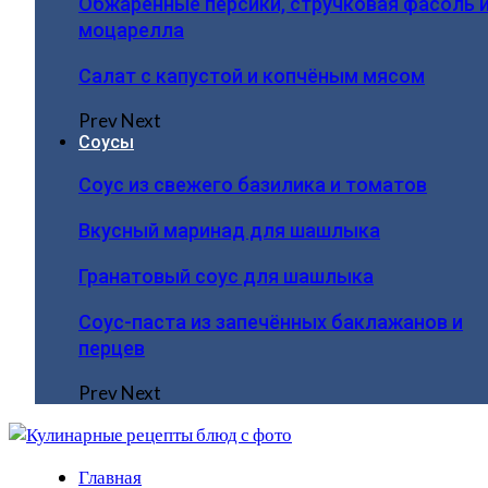
Обжаренные персики, стручковая фасоль 
моцарелла
Салат с капустой и копчёным мясом
Prev
Next
Соусы
Соус из свежего базилика и томатов
Вкусный маринад для шашлыка
Гранатовый соус для шашлыка
Соус-паста из запечённых баклажанов и
перцев
Prev
Next
Главная