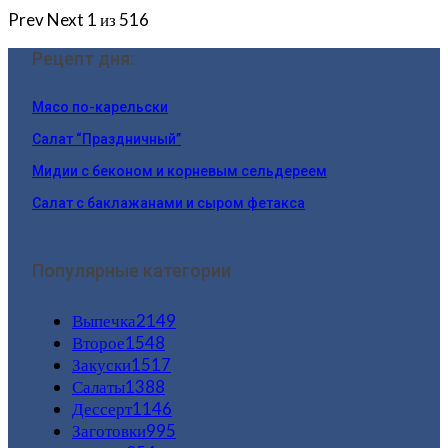
Prev
Next
1 из 516
Рецепт дня:
Мясо по-карельски
Салат “Праздничный”
Мидии с беконом и корневым сельдереем
Салат с баклажанами и сыром фетакса
Популярные категории
Выпечка
2149
Второе
1548
Закуски
1517
Салаты
1388
Дессерт
1146
Заготовки
995