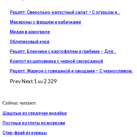
Рецепт: Свекольно-капустный салат – С огурцом и…
Макароны с фаршем и кабачками
Мидии в аэрогриле
Облепиховый курд
Рецепт: Блинчики с картофелем и грибами – Для…
Компот из шиповника с черной смородиной
Рецепт: Жаркое с говядиной и овощами – С черносливом.
Prev
Next
1 из 2 329
Сейчас читают
Шашлык из сердечек индейки
Постные котлеты из моркови
Стир-фрай из курицы