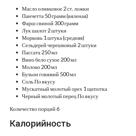
Масло оливковое 2 ст. ложки
Панчетта 50 грамм (вяленая)
Фарш свиной 300 грамм
Лук шалот 2 штуки
Морковь 1 штука (средняя)
Сельдерей черешковый 2 штуки
Пассата 250 мл
Вино бело сухое 200 мл
Молоко 200 мл
Бульон говяжий 500 мл
Соль По вкусу
Мускатный молотый орех 1 щепотка
Черный молотый перец По вкусу
Количество порций 6
Калорийность