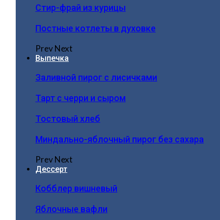
Стир-фрай из курицы
Постные котлеты в духовке
Prev
Next
Выпечка
Заливной пирог с лисичками
Тарт с черри и сыром
Тостовый хлеб
Миндально-яблочный пирог без сахара
Prev
Next
Дессерт
Кобблер вишневый
Яблочные вафли