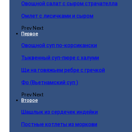
Овощной салат с сыром страчателла
Омлет с лисичками и сыром
Prev
Next
Первое
Овощной суп по-корсикански
Тыквенный суп-пюре с халуми
Щи на говяжьем ребре с гречкой
Фо (Вьетнамский суп )
Prev
Next
Второе
Шашлык из сердечек индейки
Постные котлеты из моркови