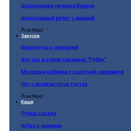
Шоколадное печенье Брауни
Шоколадный рулет с вишней
Prev
Next
Закуски
Брускетты с черешней
Хот дог в стиле сэндвича “Рубен”
Молодые кабачки с салатной заправкой
Нут с антипасти на тостах
Prev
Next
Каши
Птица сдохла
Кутья с изюмом