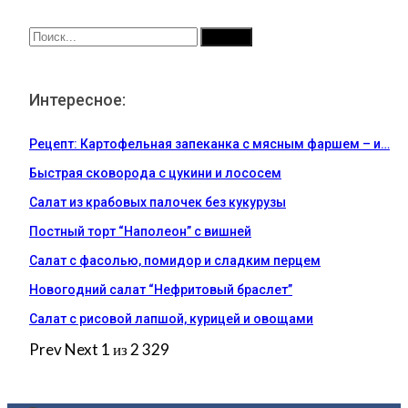
Интересное:
Рецепт: Картофельная запеканка с мясным фаршем – и…
Быстрая сковорода с цукини и лососем
Салат из крабовых палочек без кукурузы
Постный торт “Наполеон” с вишней
Салат с фасолью, помидор и сладким перцем
Новогодний салат “Нефритовый браслет”
Салат с рисовой лапшой, курицей и овощами
Prev
Next
1 из 2 329