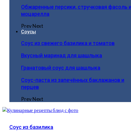
Обжаренные персики, стручковая фасоль 
моцарелла
Prev
Next
Соусы
Соус из свежего базилика и томатов
Вкусный маринад для шашлыка
Гранатовый соус для шашлыка
Соус-паста из запечённых баклажанов и
перцев
Prev
Next
Соус из базилика