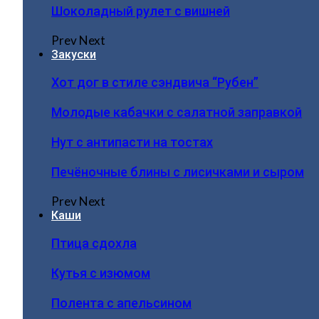
Шоколадный рулет с вишней
Prev
Next
Закуски
Хот дог в стиле сэндвича “Рубен”
Молодые кабачки с салатной заправкой
Нут с антипасти на тостах
Печёночные блины с лисичками и сыром
Prev
Next
Каши
Птица сдохла
Кутья с изюмом
Полента с апельсином