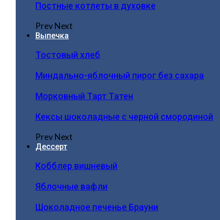
Постные котлеты в духовке
Prev
Next
Выпечка
Тостовый хлеб
Миндально-яблочный пирог без сахара
Морковный Тарт Татен
Кексы шоколадные с черной смородиной
Prev
Next
Дессерт
Кобблер вишневый
Яблочные вафли
Шоколадное печенье Брауни