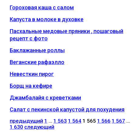
Гороховая каша с салом
Капуста в молоке в духовке
Пасхальные медовые пряники , пошаговый
рецепт с фото
Баклажанные роллы
Веганские рафаэлло
Невесткин пирог
Борщ на кефире
Джамбалайя с креветками
Салат с пекинской капустой для похудения
предыдущий
1
…
1 563
1 564
1 565
1 566
1 567
…
1 630
следующий