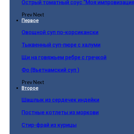
Острый томатный соус “Моя импровизация
Prev
Next
Первое
Овощной суп по-корсикански
Тыквенный суп-пюре с халуми
Щи на говяжьем ребре с гречкой
Фо (Вьетнамский суп )
Prev
Next
Второе
Шашлык из сердечек индейки
Постные котлеты из моркови
Стир-фрай из курицы