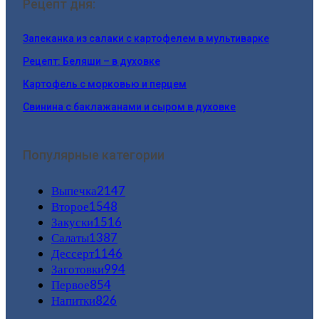
Рецепт дня:
Запеканка из салаки с картофелем в мультиварке
Рецепт: Беляши – в духовке
Картофель с морковью и перцем
Свинина с баклажанами и сыром в духовке
Популярные категории
Выпечка
2147
Второе
1548
Закуски
1516
Салаты
1387
Дессерт
1146
Заготовки
994
Первое
854
Напитки
826