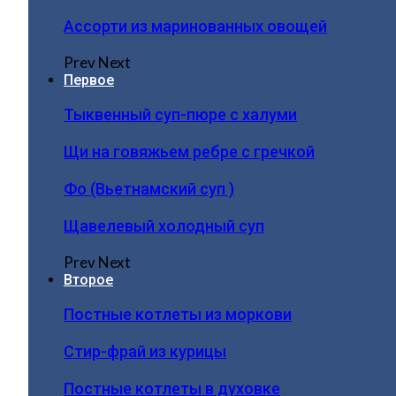
Ассорти из маринованных овощей
Prev
Next
Первое
Тыквенный суп-пюре с халуми
Щи на говяжьем ребре с гречкой
Фо (Вьетнамский суп )
Щавелевый холодный суп
Prev
Next
Второе
Постные котлеты из моркови
Стир-фрай из курицы
Постные котлеты в духовке