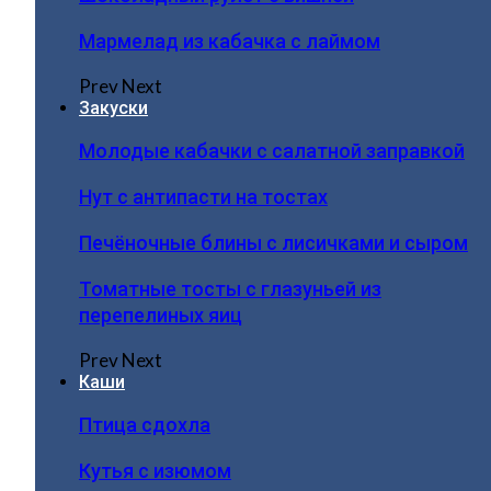
Мармелад из кабачка с лаймом
Prev
Next
Закуски
Молодые кабачки с салатной заправкой
Нут с антипасти на тостах
Печёночные блины с лисичками и сыром
Томатные тосты с глазуньей из
перепелиных яиц
Prev
Next
Каши
Птица сдохла
Кутья с изюмом