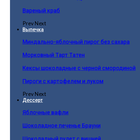
Вареный краб
Prev
Next
Выпечка
Миндально-яблочный пирог без сахара
Морковный Тарт Татен
Кексы шоколадные с черной смородиной
Пироги c картофелем и луком
Prev
Next
Дессерт
Яблочные вафли
Шоколадное печенье Брауни
Шоколадный рулет с вишней