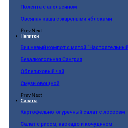
Полента с апельсином
Овсяная каша с жареными яблоками
Prev
Next
Напитки
Вишневый компот с мятой “Настоятельный
Безалкогольная Сангрия
Облепиховый чай
Смузи овощной
Prev
Next
Салаты
Картофельно-огуречный салат с лососем
Салат с рисом, авокадо и кочудяном