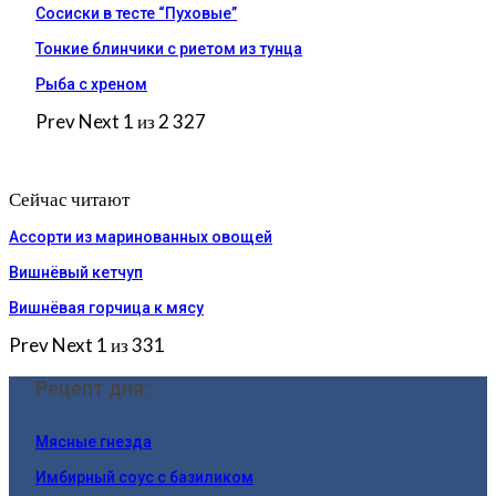
Сосиски в тесте “Пуховые”
Тонкие блинчики с риетом из тунца
Рыба с хреном
Prev
Next
1 из 2 327
Сейчас читают
Ассорти из маринованных овощей
Вишнёвый кетчуп
Вишнёвая горчица к мясу
Prev
Next
1 из 331
Рецепт дня:
Мясные гнезда
Имбирный соус с базиликом