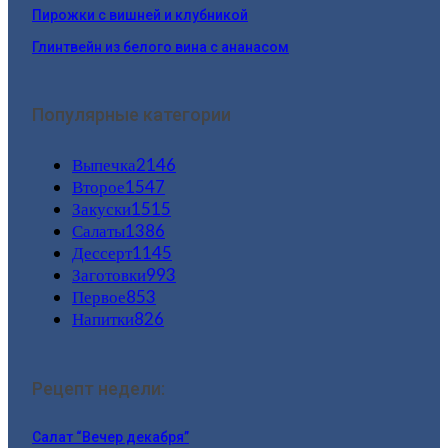
Пирожки с вишней и клубникой
Глинтвейн из белого вина с ананасом
Популярные категории
Выпечка
2146
Второе
1547
Закуски
1515
Салаты
1386
Дессерт
1145
Заготовки
993
Первое
853
Напитки
826
Рецепт недели:
Салат “Вечер декабря”