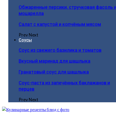
Обжаренные персики, стручковая фасоль 
моцарелла
Салат с капустой и копчёным мясом
Prev
Next
Соусы
Соус из свежего базилика и томатов
Вкусный маринад для шашлыка
Гранатовый соус для шашлыка
Соус-паста из запечённых баклажанов и
перцев
Prev
Next