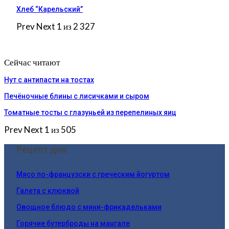
Хлеб “Карельский”
Prev
Next
1 из 2 327
Сейчас читают
Нут с антипасти на тостах
Печёночные блины с лисичками и сыром
Томатные тосты с глазуньей из перепелиных яиц
Prev
Next
1 из 505
Рецепт дня:
Мясо по-французски с греческим йогуртом
Галета с клюквой
Овощное блюдо с мини-фрикадельками
Горячие бутерброды на мангале