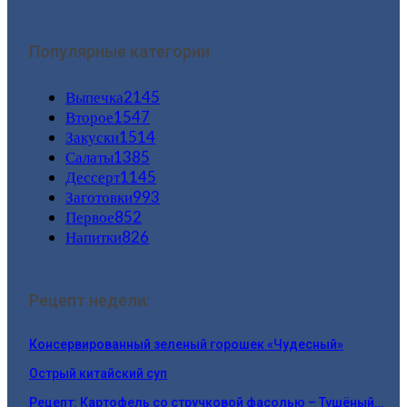
Популярные категории
Выпечка
2145
Второе
1547
Закуски
1514
Салаты
1385
Дессерт
1145
Заготовки
993
Первое
852
Напитки
826
Рецепт недели:
Консервированный зеленый горошек «Чудесный»
Острый китайский суп
Рецепт: Картофель со стручковой фасолью – Тушёный…