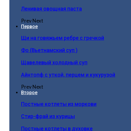
Ленивая овощная паста
Prev
Next
Первое
Щи на говяжьем ребре с гречкой
Фо (Вьетнамский суп )
Щавелевый холодный суп
Айнтопф с уткой, перцем и кукурузой
Prev
Next
Второе
Постные котлеты из моркови
Стир-фрай из курицы
Постные котлеты в духовке