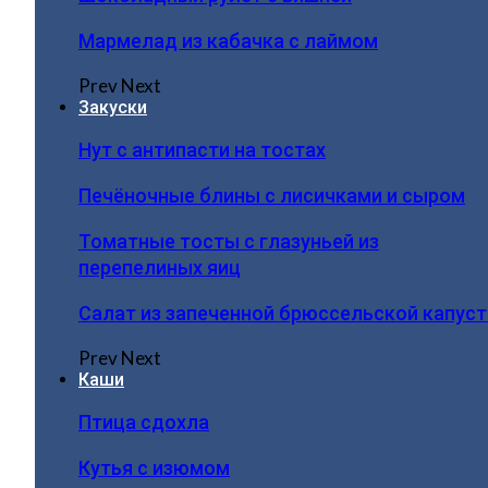
Мармелад из кабачка с лаймом
Prev
Next
Закуски
Нут с антипасти на тостах
Печёночные блины с лисичками и сыром
Томатные тосты с глазуньей из
перепелиных яиц
Салат из запеченной брюссельской капус
Prev
Next
Каши
Птица сдохла
Кутья с изюмом