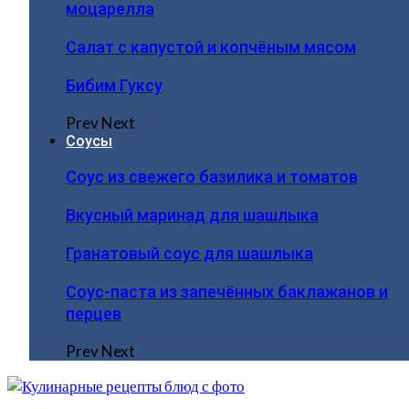
моцарелла
Салат с капустой и копчёным мясом
Бибим Гуксу
Prev
Next
Соусы
Соус из свежего базилика и томатов
Вкусный маринад для шашлыка
Гранатовый соус для шашлыка
Соус-паста из запечённых баклажанов и
перцев
Prev
Next