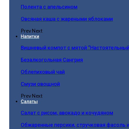
Полента с апельсином
Овсяная каша с жареными яблоками
Prev
Next
Напитки
Вишневый компот с мятой “Настоятельный
Безалкогольная Сангрия
Облепиховый чай
Смузи овощной
Prev
Next
Салаты
Салат с рисом, авокадо и кочудяном
Обжаренные персики, стручковая фасоль 