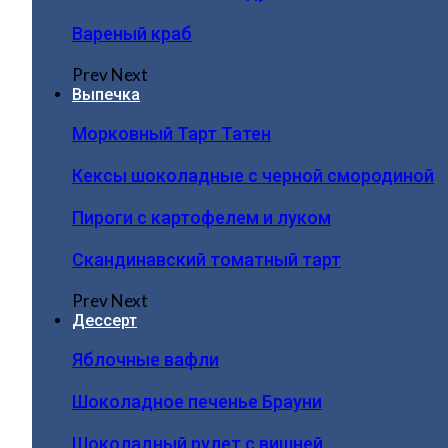
Вареный краб
Prev
Next
Выпечка
Морковный Тарт Татен
Кексы шоколадные с черной смородиной
Пироги c картофелем и луком
Скандинавский томатный тарт
Prev
Next
Дессерт
Яблочные вафли
Шоколадное печенье Брауни
Шоколадный рулет с вишней