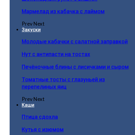
Мармелад из кабачка с лаймом
Prev
Next
Закуски
Молодые кабачки с салатной заправкой
Нут с антипасти на тостах
Печёночные блины с лисичками и сыром
Томатные тосты с глазуньей из
перепелиных яиц
Prev
Next
Каши
Птица сдохла
Кутья с изюмом