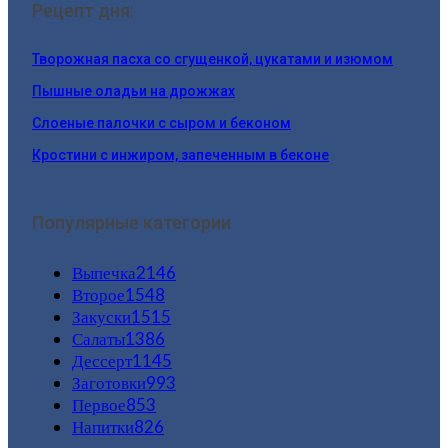
Рецепт дня:
Творожная пасха со сгущенкой, цукатами и изюмом
Пышные оладьи на дрожжах
Слоеные палочки с сыром и беконом
Кростини с инжиром, запеченным в беконе
Популярные категории
Выпечка
2146
Второе
1548
Закуски
1515
Салаты
1386
Дессерт
1145
Заготовки
993
Первое
853
Напитки
826