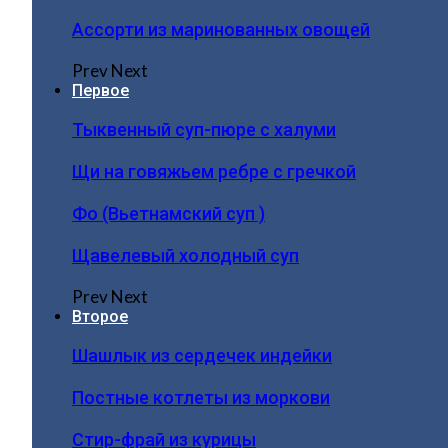
Ассорти из маринованных овощей
Prev
Next
Первое
Тыквенный суп-пюре с халуми
Щи на говяжьем ребре с гречкой
Фо (Вьетнамский суп )
Щавелевый холодный суп
Prev
Next
Второе
Шашлык из сердечек индейки
Постные котлеты из моркови
Стир-фрай из курицы