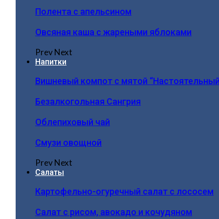
Полента с апельсином
Овсяная каша с жареными яблоками
Prev
Next
Напитки
Вишневый компот с мятой “Настоятельный
Безалкогольная Сангрия
Облепиховый чай
Смузи овощной
Prev
Next
Салаты
Картофельно-огуречный салат с лососем
Салат с рисом, авокадо и кочудяном