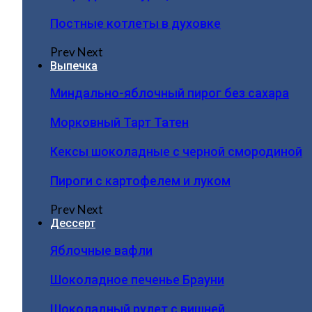
Постные котлеты в духовке
Prev
Next
Выпечка
Миндально-яблочный пирог без сахара
Морковный Тарт Татен
Кексы шоколадные с черной смородиной
Пироги c картофелем и луком
Prev
Next
Дессерт
Яблочные вафли
Шоколадное печенье Брауни
Шоколадный рулет с вишней