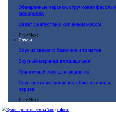
Обжаренные персики, стручковая фасоль 
моцарелла
Салат с капустой и копчёным мясом
Prev
Next
Соусы
Соус из свежего базилика и томатов
Вкусный маринад для шашлыка
Гранатовый соус для шашлыка
Соус-паста из запечённых баклажанов и
перцев
Prev
Next