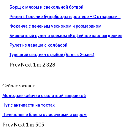
Борщ с мясом и свекольной ботвой
Рецепт: Горячие бутерброды в ростере – С отварным…
Фокачча с печеным чесноком и розмарином
Бисквитный рулет с кремом «Кофейное наслаждение»
Рулет из лаваша с колбасой
Турецкий сэндвич с рыбой (Балык Экмек)
Prev
Next
1 из 2 328
Сейчас читают
Молодые кабачки с салатной заправкой
Нут с антипасти на тостах
Печёночные блины с лисичками и сыром
Prev
Next
1 из 505