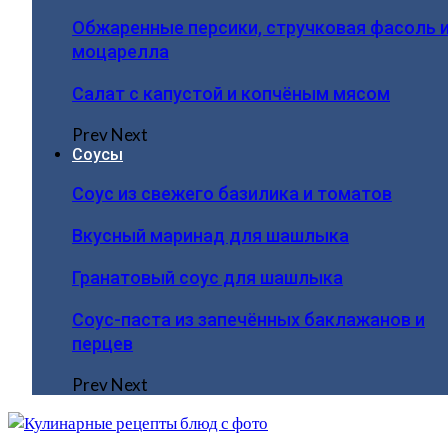
Обжаренные персики, стручковая фасоль 
моцарелла
Салат с капустой и копчёным мясом
Prev
Next
Соусы
Соус из свежего базилика и томатов
Вкусный маринад для шашлыка
Гранатовый соус для шашлыка
Соус-паста из запечённых баклажанов и
перцев
Prev
Next