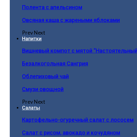
Полента с апельсином
Овсяная каша с жареными яблоками
Prev
Next
Напитки
Вишневый компот с мятой “Настоятельный
Безалкогольная Сангрия
Облепиховый чай
Смузи овощной
Prev
Next
Салаты
Картофельно-огуречный салат с лососем
Салат с рисом, авокадо и кочудяном