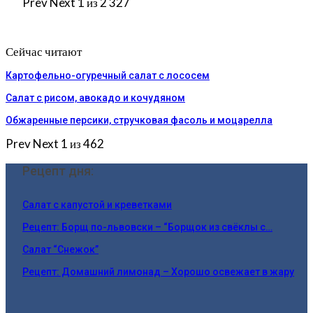
Prev
Next
1 из 2 327
Сейчас читают
Картофельно-огуречный салат с лососем
Салат с рисом, авокадо и кочудяном
Обжаренные персики, стручковая фасоль и моцарелла
Prev
Next
1 из 462
Рецепт дня:
Салат с капустой и креветками
Рецепт: Борщ по-львовски – “Борщок из свёклы с…
Салат “Снежок”
Рецепт: Домашний лимонад – Хорошо освежает в жару