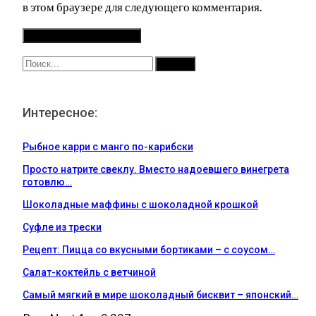
в этом браузере для следующего комментария.
Интересное:
Рыбное карри с манго по-карибски
Просто натрите свеклу. Вместо надоевшего винегрета
готовлю…
Шоколадные маффины с шоколадной крошкой
Суфле из трески
Рецепт: Пицца со вкусными бортиками – с соусом…
Салат-коктейль с ветчиной
Самый мягкий в мире шоколадный бисквит – японский…