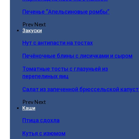
Печенье “Апельсиновые ромбы”
Prev
Next
Закуски
Нут с антипасти на тостах
Печёночные блины с лисичками и сыром
Томатные тосты с глазуньей из
перепелиных яиц
Салат из запеченной брюссельской капус
Prev
Next
Каши
Птица сдохла
Кутья с изюмом