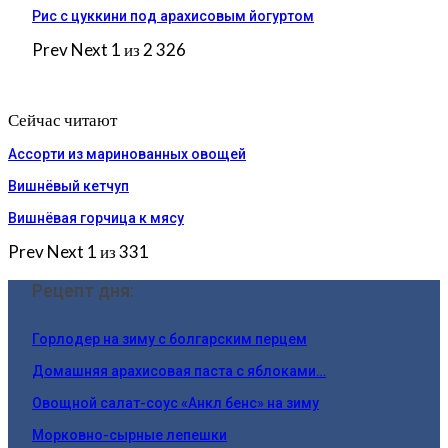
Рис с цуккини под арахисовым йогуртом
Prev
Next
1 из 2 326
Сейчас читают
Ассорти из маринованных овощей
Вишнёвый кетчуп
Вишнёвая горчица к мясу
Prev
Next
1 из 331
Рецепт дня:
Горлодер на зиму с болгарским перцем
Домашняя арахисовая паста с яблоками…
Овощной салат-соус «Анкл бенс» на зиму
Морковно-сырные лепешки