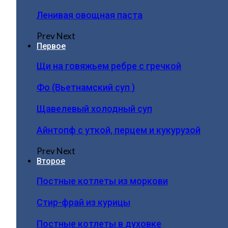
Ленивая овощная паста
Prev
Next
Первое
Щи на говяжьем ребре с гречкой
Фо (Вьетнамский суп )
Щавелевый холодный суп
Айнтопф с уткой, перцем и кукурузой
Prev
Next
Второе
Постные котлеты из моркови
Стир-фрай из курицы
Постные котлеты в духовке