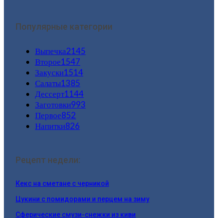
Популярные категории
Выпечка
2145
Второе
1547
Закуски
1514
Салаты
1385
Дессерт
1144
Заготовки
993
Первое
852
Напитки
826
Рецепт недели:
Кекс на сметане с черникой
Цукини с помидорами и перцем на зиму
Сферические смузи-снежки из киви