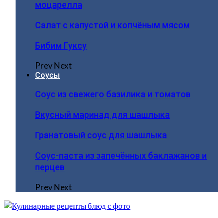
моцарелла
Салат с капустой и копчёным мясом
Бибим Гуксу
Prev
Next
Соусы
Соус из свежего базилика и томатов
Вкусный маринад для шашлыка
Гранатовый соус для шашлыка
Соус-паста из запечённых баклажанов и
перцев
Prev
Next