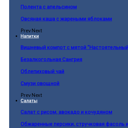
Полента с апельсином
Овсяная каша с жареными яблоками
Prev
Next
Напитки
Вишневый компот с мятой “Настоятельный
Безалкогольная Сангрия
Облепиховый чай
Смузи овощной
Prev
Next
Салаты
Салат с рисом, авокадо и кочудяном
Обжаренные персики, стручковая фасоль 