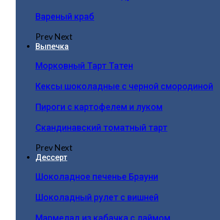
Вареный краб
Prev
Next
Выпечка
Морковный Тарт Татен
Кексы шоколадные с черной смородиной
Пироги c картофелем и луком
Скандинавский томатный тарт
Prev
Next
Дессерт
Шоколадное печенье Брауни
Шоколадный рулет с вишней
Мармелад из кабачка с лаймом