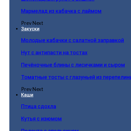
Мармелад из кабачка с лаймом
Prev
Next
Закуски
Молодые кабачки с салатной заправкой
Нут с антипасти на тостах
Печёночные блины с лисичками и сыром
Томатные тосты с глазуньей из перепелин
Prev
Next
Каши
Птица сдохла
Кутья с изюмом
Полента с апельсином