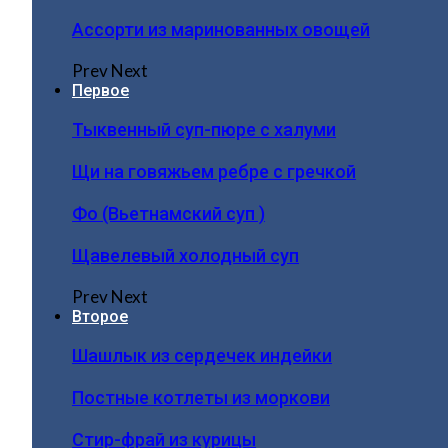
Ассорти из маринованных овощей
Prev
Next
Первое
Тыквенный суп-пюре с халуми
Щи на говяжьем ребре с гречкой
Фо (Вьетнамский суп )
Щавелевый холодный суп
Prev
Next
Второе
Шашлык из сердечек индейки
Постные котлеты из моркови
Стир-фрай из курицы