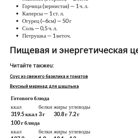
Горчица (зернистая) — 1 ч. л.
Каперсы — 1 ст. л.
Огурец (~6см) — 50 г
Соль — 0,5 ч. л.
Петрушка — 1 веточ.
Пищевая и энергетическая ц
Читайте такжеu:
Соус из свежего базилика и томатов
Вкусный маринад для шашлыка
Готового блюда
ккал
белки
жиры
углеводы
319.5 ккал
3 г
30.8 г
7.2 г
100 г блюда
ккал
белки
жиры
углеводы