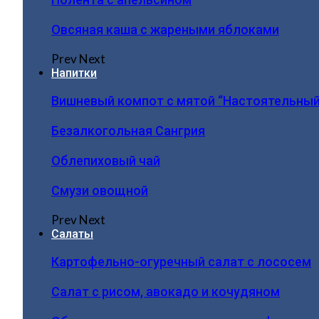
Овсяная каша с жареными яблоками
Prev
Next
Напитки
Вишневый компот с мятой “Настоятельный
Безалкогольная Сангрия
Облепиховый чай
Смузи овощной
Prev
Next
Салаты
Картофельно-огуречный салат с лососем
Салат с рисом, авокадо и кочудяном