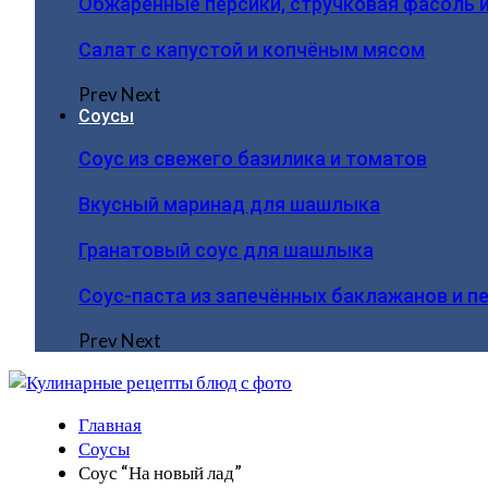
Обжаренные персики, стручковая фасоль 
Салат с капустой и копчёным мясом
Prev
Next
Соусы
Соус из свежего базилика и томатов
Вкусный маринад для шашлыка
Гранатовый соус для шашлыка
Соус-паста из запечённых баклажанов и п
Prev
Next
Главная
Соусы
Соус “На новый лад”