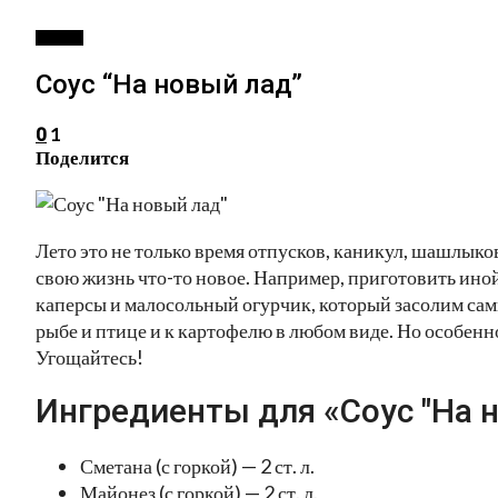
СОУСЫ
Соус “На новый лад”
1
0
Поделится
Лето это не только время отпусков, каникул, шашлыков
свою жизнь что-то новое. Например, приготовить иной
каперсы и малосольный огурчик, который засолим сами
рыбе и птице и к картофелю в любом виде. Но особенн
Угощайтесь!
Ингредиенты для «Соус "На н
Сметана (с горкой) — 2 ст. л.
Майонез (с горкой) — 2 ст. л.