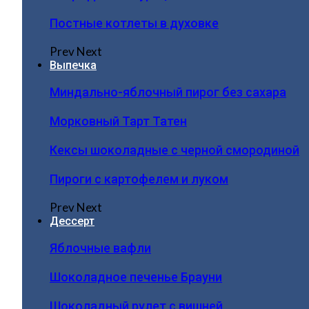
Постные котлеты в духовке
Prev
Next
Выпечка
Миндально-яблочный пирог без сахара
Морковный Тарт Татен
Кексы шоколадные с черной смородиной
Пироги c картофелем и луком
Prev
Next
Дессерт
Яблочные вафли
Шоколадное печенье Брауни
Шоколадный рулет с вишней