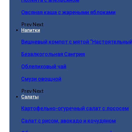
Овсяная каша с жареными яблоками
Prev
Next
Напитки
Вишневый компот с мятой “Настоятельный
Безалкогольная Сангрия
Облепиховый чай
Смузи овощной
Prev
Next
Салаты
Картофельно-огуречный салат с лососем
Салат с рисом, авокадо и кочудяном