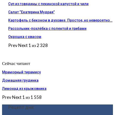
Суп из говядины с пекинской капустой и чили
Салат “Екатерина Мудрая”
Картофель с беконом в духовке. Простое, но невероятно…
Рассольник-похлёбка с полентой и грибами
Окрошка с квасом
Prev
Next
1 из 2 328
Сейчас читают
Мраморный тирамису
Домашняя грудинка
Лимонад из крыжовника
Prev
Next
1 из 1 558
Рецепт дня: