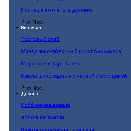
Постные котлеты в духовке
Prev
Next
Выпечка
Тостовый хлеб
Миндально-яблочный пирог без сахара
Морковный Тарт Татен
Кексы шоколадные с черной смородиной
Prev
Next
Дессерт
Кобблер вишневый
Яблочные вафли
Шоколадное печенье Брауни