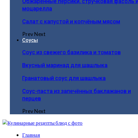
Обжаренные персики, стручковая фасоль 
моцарелла
Салат с капустой и копчёным мясом
Prev
Next
Соусы
Соус из свежего базилика и томатов
Вкусный маринад для шашлыка
Гранатовый соус для шашлыка
Соус-паста из запечённых баклажанов и
перцев
Prev
Next
Главная