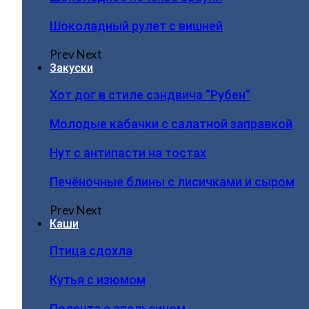
Шоколадный рулет с вишней
Prev
Next
Закуски
Хот дог в стиле сэндвича “Рубен”
Молодые кабачки с салатной заправкой
Нут с антипасти на тостах
Печёночные блины с лисичками и сыром
Prev
Next
Каши
Птица сдохла
Кутья с изюмом
Полента с апельсином