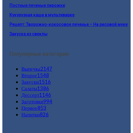
Постные печеные пирожки
Кукурузная каша в мультиварке
Рецепт: Творожно-кокосовое печенье – На рисовой муке
Закуска из свеклы
Популярные категории
Выпечка
2147
Второе
1548
Закуски
1516
Салаты
1386
Дессерт
1146
Заготовки
994
Первое
853
Напитки
826