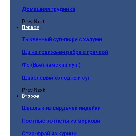
Домашняя грудинка
Prev
Next
Первое
Тыквенный суп-пюре с халуми
Щи на говяжьем ребре с гречкой
Фо (Вьетнамский суп )
Щавелевый холодный суп
Prev
Next
Второе
Шашлык из сердечек индейки
Постные котлеты из моркови
Стир-фрай из курицы