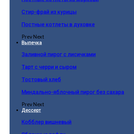
Стир-фрай из курицы
Постные котлеты в духовке
Prev
Next
Выпечка
Заливной пирог с лисичками
Тарт с черри и сыром
Тостовый хлеб
Миндально-яблочный пирог без сахара
Prev
Next
Дессерт
Кобблер вишневый