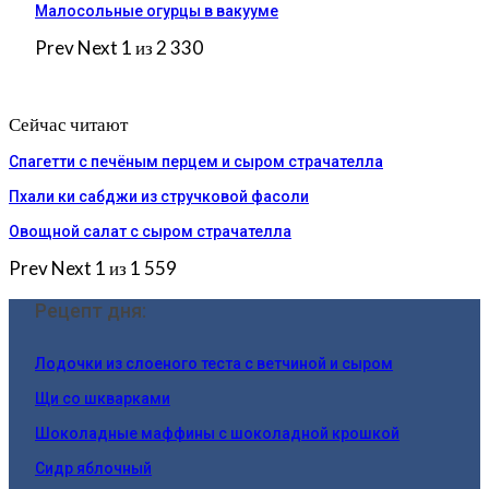
Малосольные огурцы в вакууме
Prev
Next
1 из 2 330
Сейчас читают
Спагетти с печёным перцем и сыром страчателла
Пхали ки сабджи из стручковой фасоли
Овощной салат с сыром страчателла
Prev
Next
1 из 1 559
Рецепт дня:
Лодочки из слоеного теста с ветчиной и сыром
Щи со шкварками
Шоколадные маффины с шоколадной крошкой
Сидр яблочный