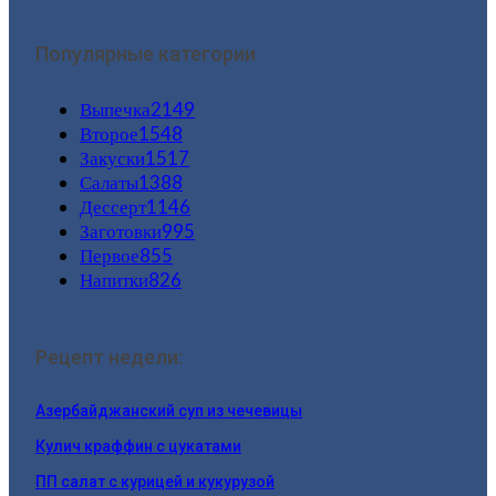
Популярные категории
Выпечка
2149
Второе
1548
Закуски
1517
Салаты
1388
Дессерт
1146
Заготовки
995
Первое
855
Напитки
826
Рецепт недели:
Азербайджанский суп из чечевицы
Кулич краффин с цукатами
ПП салат с курицей и кукурузой