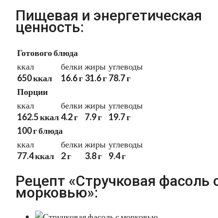
Пищевая и энергетическая
ценность:
Готового блюда
ккал
белки
жиры
углеводы
650 ккал
16.6 г
31.6 г
78.7 г
Порции
ккал
белки
жиры
углеводы
162.5 ккал
4.2 г
7.9 г
19.7 г
100 г блюда
ккал
белки
жиры
углеводы
77.4 ккал
2 г
3.8 г
9.4 г
Рецепт «Стручковая фасоль 
морковью»: