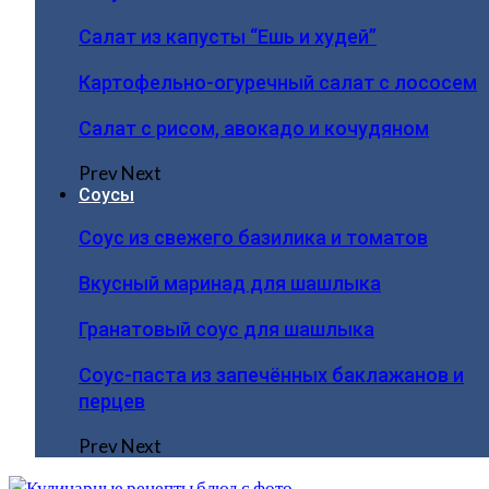
Салат из капусты “Ешь и худей”
Картофельно-огуречный салат с лососем
Салат с рисом, авокадо и кочудяном
Prev
Next
Соусы
Соус из свежего базилика и томатов
Вкусный маринад для шашлыка
Гранатовый соус для шашлыка
Соус-паста из запечённых баклажанов и
перцев
Prev
Next