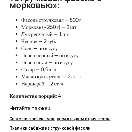
морковью»:
Фасоль стручковая — 500 г
Морковь (~250 г) — 2 шт
Лук репчатый — 1 шт
Чеснок — 2 зуб.
Соль — по вкусу
Перец черный — по вкусу
Перец чили — по вкусу
Сахар — 0,5 ч. л.
Масло кунжутное — 2 ст. л.
Наршараб — 2 ст. л.
Количество порций:
4
Читайте такжеu:
Спагетти с печёным перцем и сыром страчателла
Пхали ки сабджи из стручковой фасоли