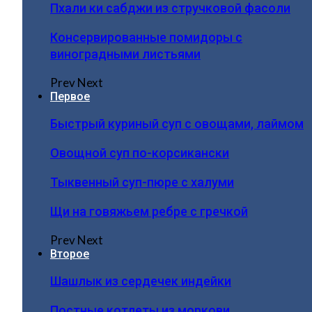
Пхали ки сабджи из стручковой фасоли
Консервированные помидоры с
виноградными листьями
Prev
Next
Первое
Быстрый куриный суп с овощами, лаймом
Овощной суп по-корсикански
Тыквенный суп-пюре с халуми
Щи на говяжьем ребре с гречкой
Prev
Next
Второе
Шашлык из сердечек индейки
Постные котлеты из моркови