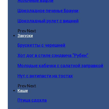
Яблочные вафли
Шоколадное печенье Брауни
Шоколадный рулет с вишней
Prev
Next
Закуски
Брускетты с черешней
Хот дог в стиле сэндвича “Рубен”
Молодые кабачки с салатной заправкой
Нут с антипасти на тостах
Prev
Next
Каши
Птица сдохла