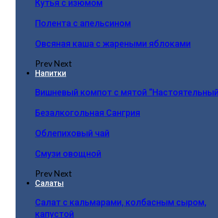
Кутья с изюмом
Полента с апельсином
Овсяная каша с жареными яблоками
Prev
Next
Напитки
Вишневый компот с мятой “Настоятельный
Безалкогольная Сангрия
Облепиховый чай
Смузи овощной
Prev
Next
Салаты
Салат с кальмарами, колбасным сыром,
капустой