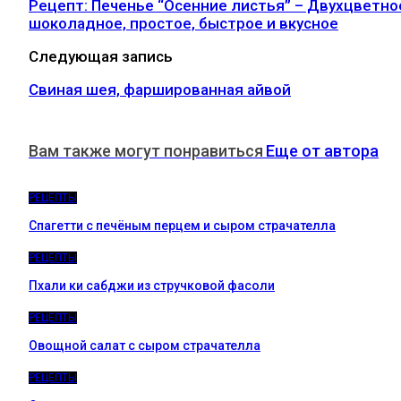
Рецепт: Печенье “Осенние листья” – Двухцветно
шоколадное, простое, быстрое и вкусное
Следующая запись
Свиная шея, фаршированная айвой
Вам также могут понравиться
Еще от автора
РЕЦЕПТЫ
Спагетти с печёным перцем и сыром страчателла
РЕЦЕПТЫ
Пхали ки сабджи из стручковой фасоли
РЕЦЕПТЫ
Овощной салат с сыром страчателла
РЕЦЕПТЫ