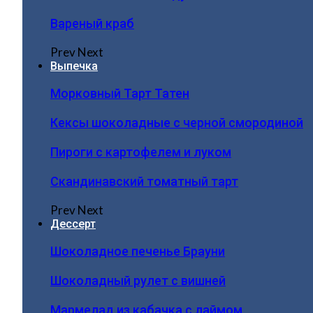
Вареный краб
Prev
Next
Выпечка
Морковный Тарт Татен
Кексы шоколадные с черной смородиной
Пироги c картофелем и луком
Скандинавский томатный тарт
Prev
Next
Дессерт
Шоколадное печенье Брауни
Шоколадный рулет с вишней
Мармелад из кабачка с лаймом