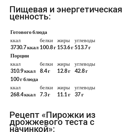
Пищевая и энергетическая
ценность:
Готового блюда
ккал
белки
жиры
углеводы
3730.7 ккал
100.8 г
153.6 г
513.7 г
Порции
ккал
белки
жиры
углеводы
310.9 ккал
8.4 г
12.8 г
42.8 г
100 г блюда
ккал
белки
жиры
углеводы
268.4 ккал
7.3 г
11.1 г
37 г
Рецепт «Пирожки из
дрожжевого теста с
начинкой»: