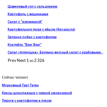
Щавелевый суп с сельдереем
Картофель с вешенками
Салат с “изюминкой”
Картофельное пюре с яйцом (без масла)
Зеленое лобио с картофелем
Коктейль “Вэнг Вэнг”
Салат «Алёнушка». Безумно вкусный салат с крабовыми…
Prev
Next
1 из 2 326
Сейчас читают
Морковный Тарт Татен
Кексы шоколадные с черной смородиной
Пироги c картофелем и луком