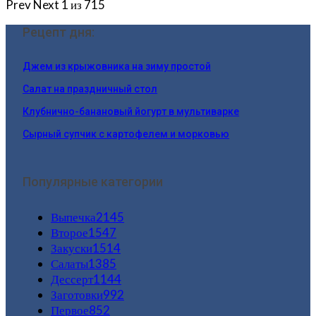
Prev
Next
1 из 715
Рецепт дня:
Джем из крыжовника на зиму простой
Салат на праздничный стол
Клубнично-банановый йогурт в мультиварке
Сырный супчик с картофелем и морковью
Популярные категории
Выпечка
2145
Второе
1547
Закуски
1514
Салаты
1385
Дессерт
1144
Заготовки
992
Первое
852