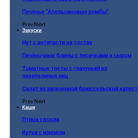
Печенье “Апельсиновые ромбы”
Prev
Next
Закуски
Нут с антипасти на тостах
Печёночные блины с лисичками и сыром
Томатные тосты с глазуньей из
перепелиных яиц
Салат из запеченной брюссельской капус
Prev
Next
Каши
Птица сдохла
Кутья с изюмом