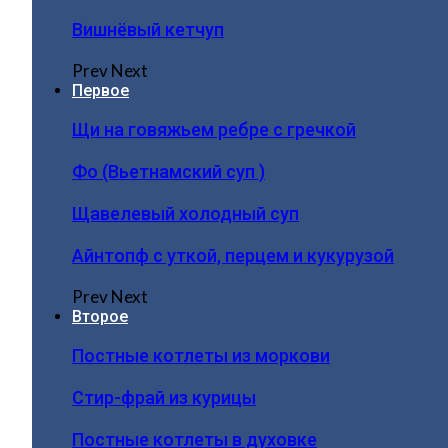
Вишнёвый кетчуп
Prev
Next
Первое
Щи на говяжьем ребре с гречкой
Фо (Вьетнамский суп )
Щавелевый холодный суп
Айнтопф с уткой, перцем и кукурузой
Prev
Next
Второе
Постные котлеты из моркови
Стир-фрай из курицы
Постные котлеты в духовке