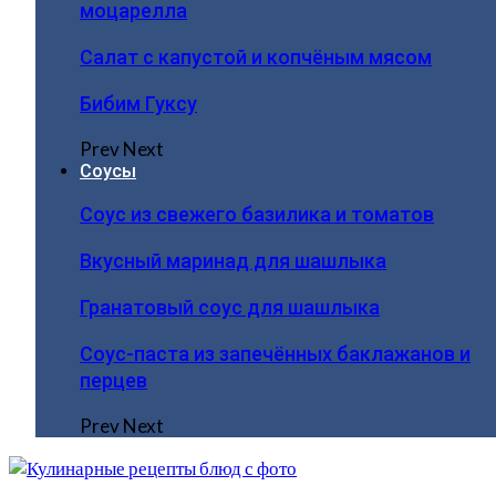
моцарелла
Салат с капустой и копчёным мясом
Бибим Гуксу
Prev
Next
Соусы
Соус из свежего базилика и томатов
Вкусный маринад для шашлыка
Гранатовый соус для шашлыка
Соус-паста из запечённых баклажанов и
перцев
Prev
Next