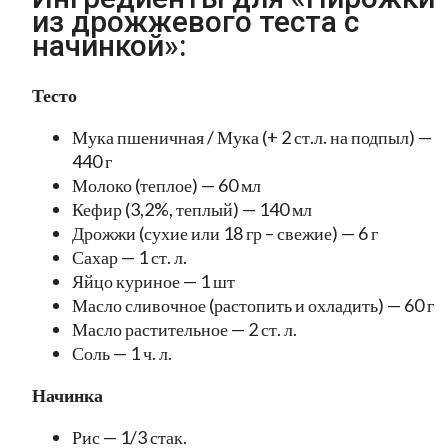
из дрожжевого теста с
начинкой»:
Тесто
Мука пшеничная / Мука (+ 2 ст.л. на подпыл) —
440 г
Молоко (теплое) — 60 мл
Кефир (3,2%, теплый) — 140 мл
Дрожжи (сухие или 18 гр – свежие) — 6 г
Сахар — 1 ст. л.
Яйцо куриное — 1 шт
Масло сливочное (растопить и охладить) — 60 г
Масло растительное — 2 ст. л.
Соль — 1 ч. л.
Начинка
Рис — 1/3 стак.