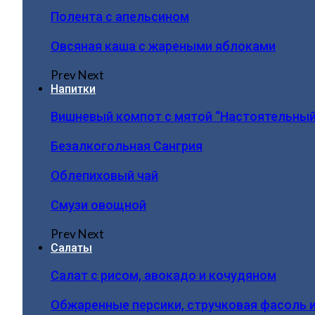
Полента с апельсином
Овсяная каша с жареными яблоками
Prev
Next
Напитки
Вишневый компот с мятой “Настоятельный
Безалкогольная Сангрия
Облепиховый чай
Смузи овощной
Prev
Next
Салаты
Салат с рисом, авокадо и кочудяном
Обжаренные персики, стручковая фасоль 