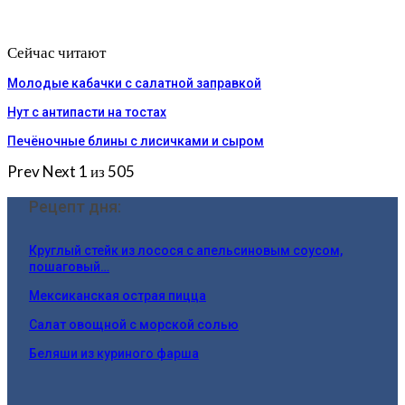
Сейчас читают
Молодые кабачки с салатной заправкой
Нут с антипасти на тостах
Печёночные блины с лисичками и сыром
Prev
Next
1 из 505
Рецепт дня:
Круглый стейк из лосося с апельсиновым соусом,
пошаговый…
Мексиканская острая пицца
Салат овощной с морской солью
Беляши из куриного фарша