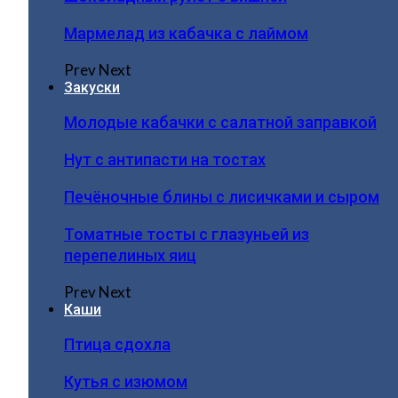
Мармелад из кабачка с лаймом
Prev
Next
Закуски
Молодые кабачки с салатной заправкой
Нут с антипасти на тостах
Печёночные блины с лисичками и сыром
Томатные тосты с глазуньей из
перепелиных яиц
Prev
Next
Каши
Птица сдохла
Кутья с изюмом