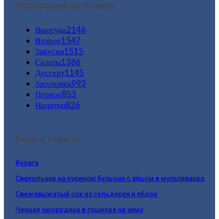
Популярные категории
Выпечка
2146
Второе
1547
Закуски
1515
Салаты
1386
Дессерт
1145
Заготовки
993
Первое
853
Напитки
826
Рецепт недели:
Кулага
Свекольник на курином бульоне с яйцом в мультиварке
Свежевыжатый сок из сельдерея и яблок
Черная смородина в сушилке на зиму