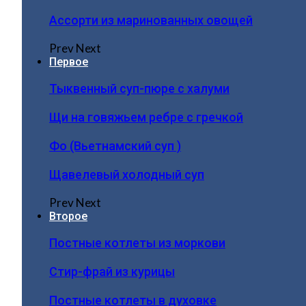
Ассорти из маринованных овощей
Prev
Next
Первое
Тыквенный суп-пюре с халуми
Щи на говяжьем ребре с гречкой
Фо (Вьетнамский суп )
Щавелевый холодный суп
Prev
Next
Второе
Постные котлеты из моркови
Стир-фрай из курицы
Постные котлеты в духовке