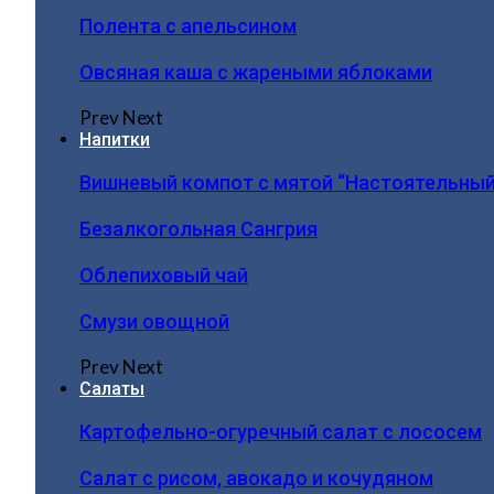
Полента с апельсином
Овсяная каша с жареными яблоками
Prev
Next
Напитки
Вишневый компот с мятой “Настоятельный
Безалкогольная Сангрия
Облепиховый чай
Смузи овощной
Prev
Next
Салаты
Картофельно-огуречный салат с лососем
Салат с рисом, авокадо и кочудяном