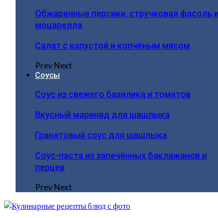
Обжаренные персики, стручковая фасоль 
моцарелла
Салат с капустой и копчёным мясом
Prev
Next
Соусы
Соус из свежего базилика и томатов
Вкусный маринад для шашлыка
Гранатовый соус для шашлыка
Соус-паста из запечённых баклажанов и
перцев
Prev
Next