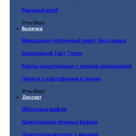
Вареный краб
Prev
Next
Выпечка
Миндально-яблочный пирог без сахара
Морковный Тарт Татен
Кексы шоколадные с черной смородиной
Пироги c картофелем и луком
Prev
Next
Дессерт
Яблочные вафли
Шоколадное печенье Брауни
Шоколадный рулет с вишней