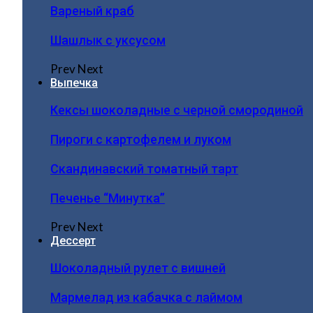
Вареный краб
Шашлык с уксусом
Prev
Next
Выпечка
Кексы шоколадные с черной смородиной
Пироги c картофелем и луком
Скандинавский томатный тарт
Печенье “Минутка”
Prev
Next
Дессерт
Шоколадный рулет с вишней
Мармелад из кабачка с лаймом