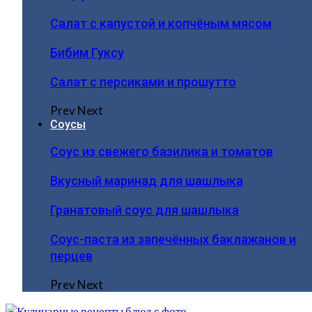
Салат с капустой и копчёным мясом
Бибим Гуксу
Салат с персиками и прошутто
Prev
Next
Соусы
Соус из свежего базилика и томатов
Вкусный маринад для шашлыка
Гранатовый соус для шашлыка
Соус-паста из запечённых баклажанов и
перцев
Prev
Next