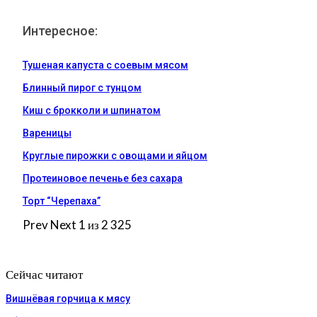
Интересное:
Тушеная капуста с соевым мясом
Блинный пирог с тунцом
Киш с брокколи и шпинатом
Вареницы
Круглые пирожки с овощами и яйцом
Протеиновое печенье без сахара
Торт “Черепаха”
Prev
Next
1 из 2 325
Сейчас читают
Вишнёвая горчица к мясу