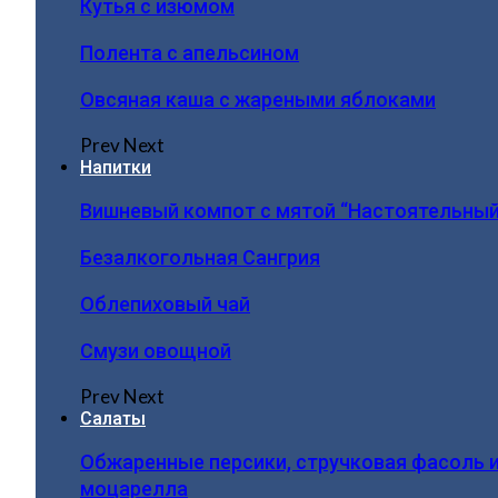
Кутья с изюмом
Полента с апельсином
Овсяная каша с жареными яблоками
Prev
Next
Напитки
Вишневый компот с мятой “Настоятельный
Безалкогольная Сангрия
Облепиховый чай
Смузи овощной
Prev
Next
Салаты
Обжаренные персики, стручковая фасоль 
моцарелла