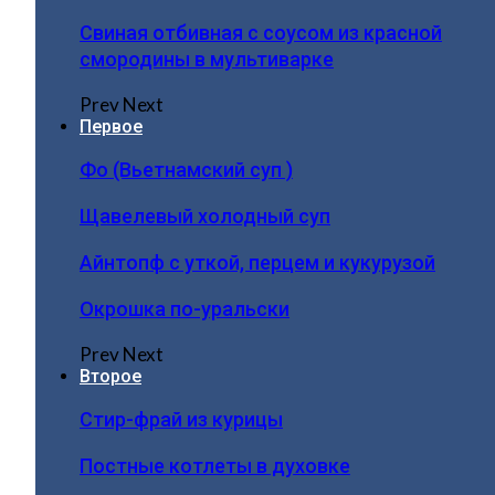
Свиная отбивная с соусом из красной
смородины в мультиварке
Prev
Next
Первое
Фо (Вьетнамский суп )
Щавелевый холодный суп
Айнтопф с уткой, перцем и кукурузой
Окрошка по-уральски
Prev
Next
Второе
Стир-фрай из курицы
Постные котлеты в духовке