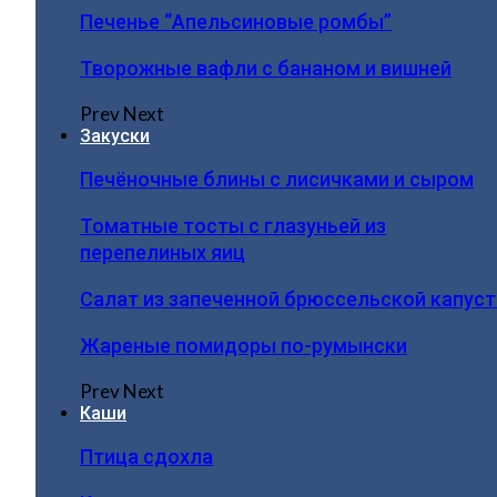
Печенье “Апельсиновые ромбы”
Творожные вафли с бананом и вишней
Prev
Next
Закуски
Печёночные блины с лисичками и сыром
Томатные тосты с глазуньей из
перепелиных яиц
Салат из запеченной брюссельской капус
Жареные помидоры по-румынски
Prev
Next
Каши
Птица сдохла