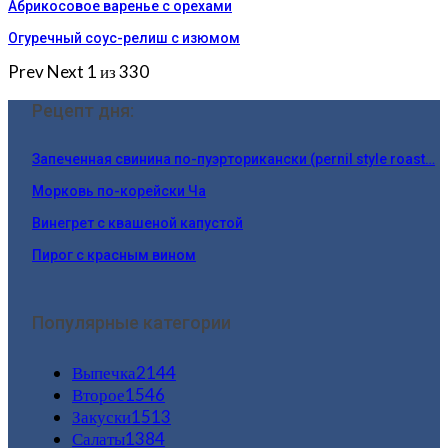
Абрикосовое варенье с орехами
Огуречный соус-релиш с изюмом
Prev
Next
1 из 330
Рецепт дня:
Запеченная свинина по-пуэрторикански (pernil style roast…
Морковь по-корейски Ча
Винегрет с квашеной капустой
Пирог с красным вином
Популярные категории
Выпечка
2144
Второе
1546
Закуски
1513
Салаты
1384