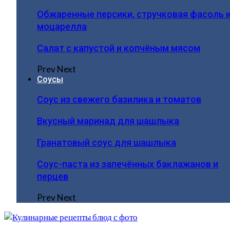
Обжаренные персики, стручковая фасоль 
моцарелла
Салат с капустой и копчёным мясом
Prev
Next
Соусы
Соус из свежего базилика и томатов
Вкусный маринад для шашлыка
Гранатовый соус для шашлыка
Соус-паста из запечённых баклажанов и
перцев
Prev
Next