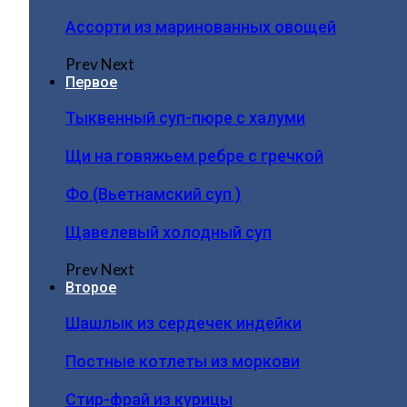
Ассорти из маринованных овощей
Prev
Next
Первое
Тыквенный суп-пюре с халуми
Щи на говяжьем ребре с гречкой
Фо (Вьетнамский суп )
Щавелевый холодный суп
Prev
Next
Второе
Шашлык из сердечек индейки
Постные котлеты из моркови
Стир-фрай из курицы