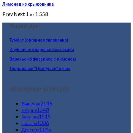
Лимонад из крыжовника
Prev
Next
1 из 1 558
Рецепт дня:
Тумбет (овощная запеканка)
Клубничное варенье без сахара
Варенье из физалиса с лимоном
Творожные “Цветушки” к чаю
Популярные категории
Выпечка
2146
Второе
1548
Закуски
1515
Салаты
1386
Дессерт
1145