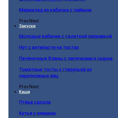
Мармелад из кабачка с лаймом
Prev
Next
Закуски
Молодые кабачки с салатной заправкой
Нут с антипасти на тостах
Печёночные блины с лисичками и сыром
Томатные тосты с глазуньей из
перепелиных яиц
Prev
Next
Каши
Птица сдохла
Кутья с изюмом