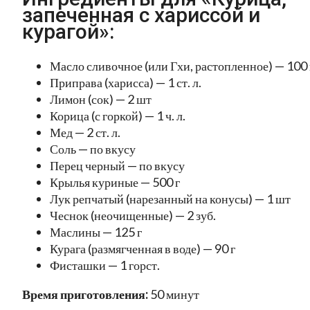
запеченная с хариссой и
курагой»:
Масло сливочное (или Гхи, растопленное) — 100 
Приправа (харисса) — 1 ст. л.
Лимон (сок) — 2 шт
Корица (с горкой) — 1 ч. л.
Мед — 2 ст. л.
Соль — по вкусу
Перец черный — по вкусу
Крылья куриные — 500 г
Лук репчатый (нарезанный на конусы) — 1 шт
Чеснок (неочищенные) — 2 зуб.
Маслины — 125 г
Курага (размягченная в воде) — 90 г
Фисташки — 1 горст.
Время приготовления:
50 минут