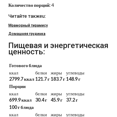
Количество порций:
4
Читайте такжеu:
Мраморный тирамису
Домашняя грудинка
Пищевая и энергетическая
ценность:
Готового блюда
ккал
белки
жиры
углеводы
2799.7 ккал
121.7 г
183.7 г
148.9 г
Порции
ккал
белки
жиры
углеводы
699.9 ккал
30.4 г
45.9 г
37.2 г
100 г блюда
ккал
белки
жиры
углеводы