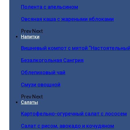
Полента с апельсином
Овсяная каша с жареными яблоками
Prev
Next
Напитки
Вишневый компот с мятой “Настоятельный
Безалкогольная Сангрия
Облепиховый чай
Смузи овощной
Prev
Next
Салаты
Картофельно-огуречный салат с лососем
Салат с рисом, авокадо и кочудяном