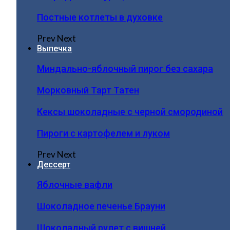
Постные котлеты в духовке
Prev
Next
Выпечка
Миндально-яблочный пирог без сахара
Морковный Тарт Татен
Кексы шоколадные с черной смородиной
Пироги c картофелем и луком
Prev
Next
Дессерт
Яблочные вафли
Шоколадное печенье Брауни
Шоколадный рулет с вишней