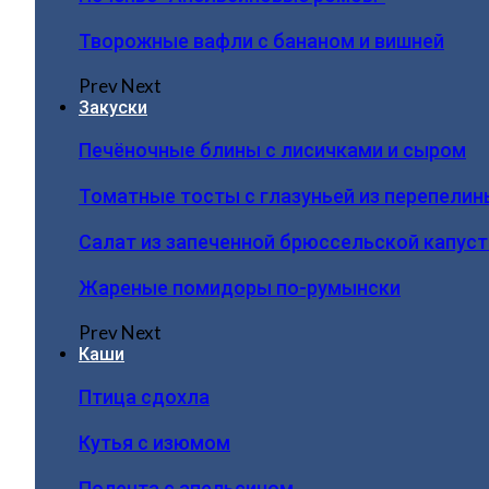
Творожные вафли с бананом и вишней
Prev
Next
Закуски
Печёночные блины с лисичками и сыром
Томатные тосты с глазуньей из перепелин
Салат из запеченной брюссельской капус
Жареные помидоры по-румынски
Prev
Next
Каши
Птица сдохла
Кутья с изюмом
Полента с апельсином