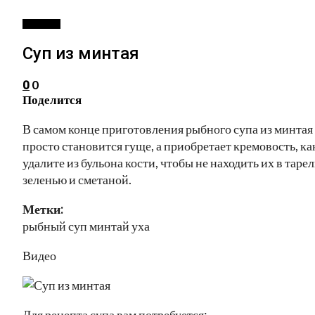
РЕЦЕПТЫ
Суп из минтая
0
0
Поделится
В самом конце приготовления рыбного супа из минтая 
просто становится гуще, а приобретает кремовость, ка
удалите из бульона кости, чтобы не находить их в тарел
зеленью и сметаной.
Метки:
рыбный суп минтай уха
Видео
Для рецепта супа вам потребуется: