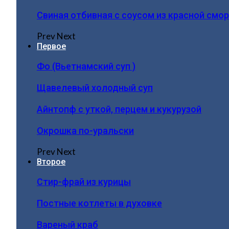
Свиная отбивная с соусом из красной смо
Prev
Next
Первое
Фо (Вьетнамский суп )
Щавелевый холодный суп
Айнтопф с уткой, перцем и кукурузой
Окрошка по-уральски
Prev
Next
Второе
Стир-фрай из курицы
Постные котлеты в духовке
Вареный краб