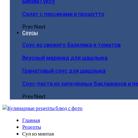
Бибим Гуксу
Салат с персиками и прошутто
Prev
Next
Соусы
Соус из свежего базилика и томатов
Вкусный маринад для шашлыка
Гранатовый соус для шашлыка
Соус-паста из запечённых баклажанов и п
Prev
Next
Главная
Рецепты
Суп из минтая