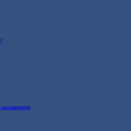
”
и моцарелла