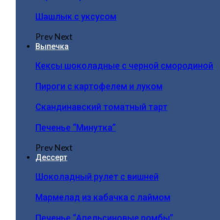
Шашлык с уксусом
Prev
Next
Выпечка
Кексы шоколадные с черной смородиной
Пироги c картофелем и луком
Скандинавский томатный тарт
Печенье “Минутка”
Prev
Next
Дессерт
Шоколадный рулет с вишней
Мармелад из кабачка с лаймом
Печенье “Апельсиновые ромбы”