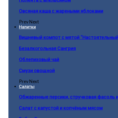
Овсяная каша с жареными яблоками
Prev
Next
Напитки
Вишневый компот с мятой “Настоятельный
Безалкогольная Сангрия
Облепиховый чай
Смузи овощной
Prev
Next
Салаты
Обжаренные персики, стручковая фасоль 
Салат с капустой и копчёным мясом