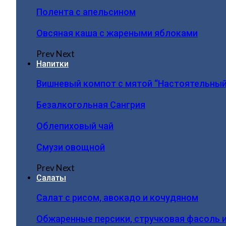
Полента с апельсином
Овсяная каша с жареными яблоками
Prev
Next
Напитки
Вишневый компот с мятой “Настоятельный
Безалкогольная Сангрия
Облепиховый чай
Смузи овощной
Prev
Next
Салаты
Салат с рисом, авокадо и кочудяном
Обжаренные персики, стручковая фасоль 