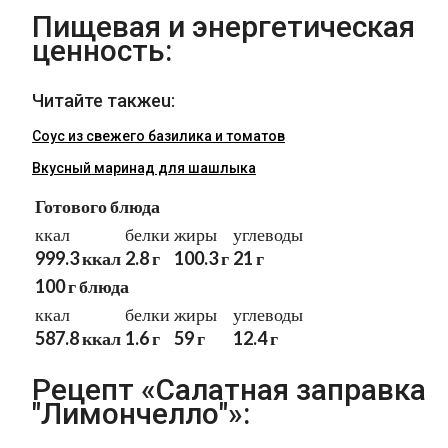
Пищевая и энергетическая
ценность:
Читайте такжеu:
Соус из свежего базилика и томатов
Вкусный маринад для шашлыка
Готового блюда
ккал
белки
жиры
углеводы
999.3 ккал
2.8 г
100.3 г
21 г
100 г блюда
ккал
белки
жиры
углеводы
587.8 ккал
1.6 г
59 г
12.4 г
Рецепт «Салатная заправка
"Лимончелло"»: