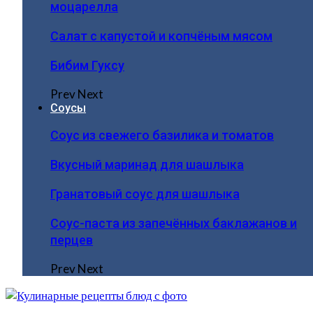
моцарелла
Салат с капустой и копчёным мясом
Бибим Гуксу
Prev
Next
Соусы
Соус из свежего базилика и томатов
Вкусный маринад для шашлыка
Гранатовый соус для шашлыка
Соус-паста из запечённых баклажанов и
перцев
Prev
Next