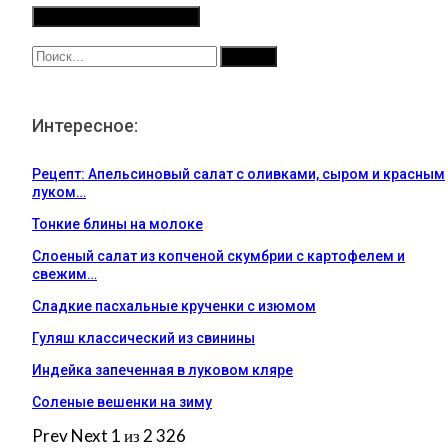
Интересное:
Рецепт: Апельсиновый салат с оливками, сыром и красным
луком…
Тонкие блины на молоке
Слоеный салат из копченой скумбрии с картофелем и
свежим…
Сладкие пасхальные крученки с изюмом
Гуляш классический из свинины
Индейка запеченная в луковом кляре
Соленые вешенки на зиму
Prev
Next
1 из 2 326