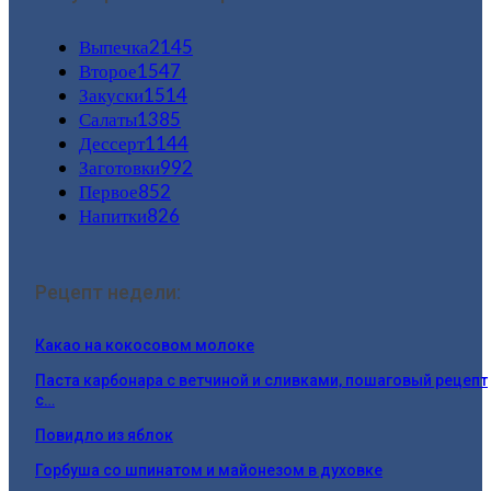
Выпечка
2145
Второе
1547
Закуски
1514
Салаты
1385
Дессерт
1144
Заготовки
992
Первое
852
Напитки
826
Рецепт недели:
Какао на кокосовом молоке
Паста карбонара с ветчиной и сливками, пошаговый рецепт
с…
Повидло из яблок
Горбуша со шпинатом и майонезом в духовке