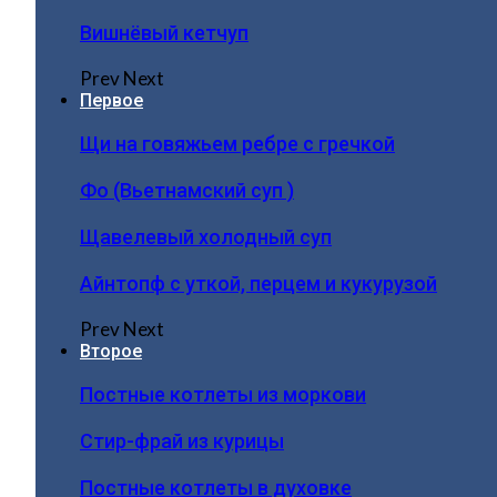
Вишнёвый кетчуп
Prev
Next
Первое
Щи на говяжьем ребре с гречкой
Фо (Вьетнамский суп )
Щавелевый холодный суп
Айнтопф с уткой, перцем и кукурузой
Prev
Next
Второе
Постные котлеты из моркови
Стир-фрай из курицы
Постные котлеты в духовке