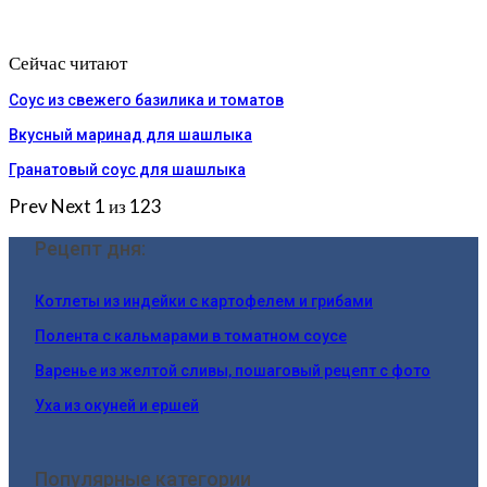
Сейчас читают
Соус из свежего базилика и томатов
Вкусный маринад для шашлыка
Гранатовый соус для шашлыка
Prev
Next
1 из 123
Рецепт дня:
Котлеты из индейки с картофелем и грибами
Полента с кальмарами в томатном соусе
Варенье из желтой сливы, пошаговый рецепт с фото
Уха из окуней и ершей
Популярные категории