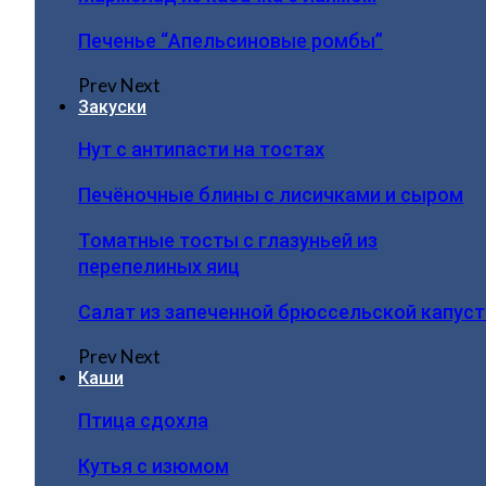
Печенье “Апельсиновые ромбы”
Prev
Next
Закуски
Нут с антипасти на тостах
Печёночные блины с лисичками и сыром
Томатные тосты с глазуньей из
перепелиных яиц
Салат из запеченной брюссельской капус
Prev
Next
Каши
Птица сдохла
Кутья с изюмом