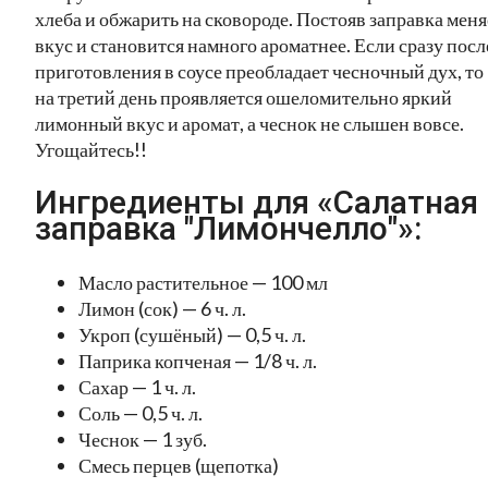
хлеба и обжарить на сковороде. Постояв заправка меня
вкус и становится намного ароматнее. Если сразу посл
приготовления в соусе преобладает чесночный дух, то
на третий день проявляется ошеломительно яркий
лимонный вкус и аромат, а чеснок не слышен вовсе.
Угощайтесь!!
Ингредиенты для «Салатная
заправка "Лимончелло"»:
Масло растительное — 100 мл
Лимон (сок) — 6 ч. л.
Укроп (сушёный) — 0,5 ч. л.
Паприка копченая — 1/8 ч. л.
Сахар — 1 ч. л.
Соль — 0,5 ч. л.
Чеснок — 1 зуб.
Смесь перцев (щепотка)