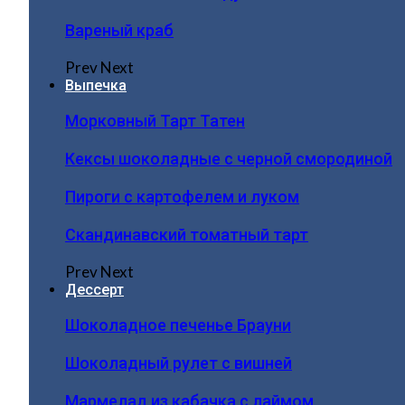
Вареный краб
Prev
Next
Выпечка
Морковный Тарт Татен
Кексы шоколадные с черной смородиной
Пироги c картофелем и луком
Скандинавский томатный тарт
Prev
Next
Дессерт
Шоколадное печенье Брауни
Шоколадный рулет с вишней
Мармелад из кабачка с лаймом