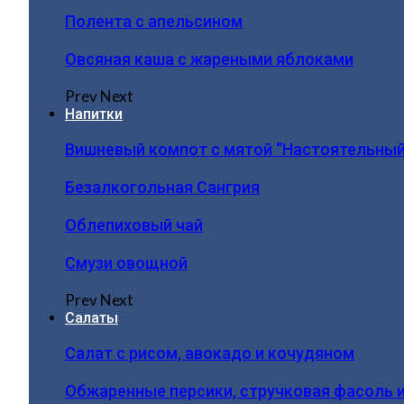
Полента с апельсином
Овсяная каша с жареными яблоками
Prev
Next
Напитки
Вишневый компот с мятой “Настоятельный
Безалкогольная Сангрия
Облепиховый чай
Смузи овощной
Prev
Next
Салаты
Салат с рисом, авокадо и кочудяном
Обжаренные персики, стручковая фасоль 