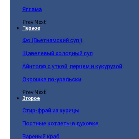
Яглама
Prev
Next
Первое
Фо (Вьетнамский суп )
Щавелевый холодный суп
Айнтопф с уткой, перцем и кукурузой
Окрошка по-уральски
Prev
Next
Второе
Стир-фрай из курицы
Постные котлеты в духовке
Вареный краб