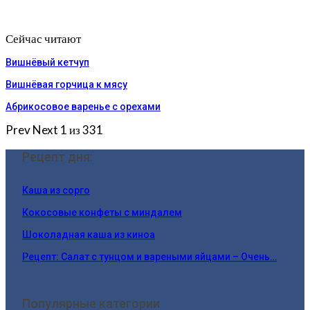
Сейчас читают
Вишнёвый кетчуп
Вишнёвая горчица к мясу
Абрикосовое варенье с орехами
Prev
Next
1 из 331
Рецепт дня:
Каша из сорго
Кокосовые конфеты с миндалем
Шоколадная каша из киноа
Рецепт: Салат с тунцом и вареными яйцами – Очень…
Популярные категории