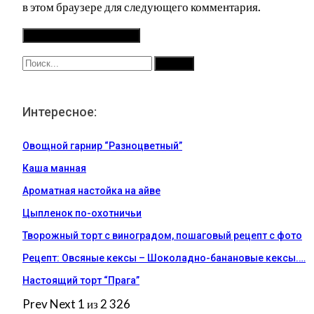
в этом браузере для следующего комментария.
Интересное:
Овощной гарнир “Разноцветный”
Каша манная
Ароматная настойка на айве
Цыпленок по-охотничьи
Творожный торт с виноградом, пошаговый рецепт с фото
Рецепт: Овсяные кексы – Шоколадно-банановые кексы.…
Настоящий торт “Прага”
Prev
Next
1 из 2 326