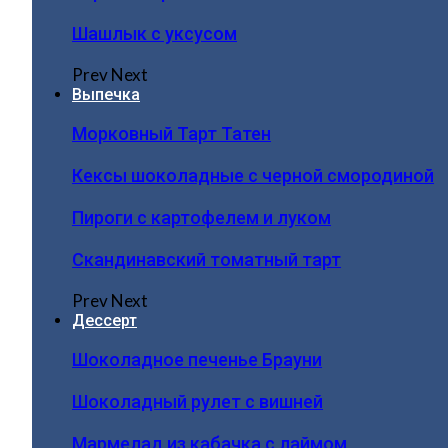
Шашлык с уксусом
Prev
Next
Выпечка
Морковный Тарт Татен
Кексы шоколадные с черной смородиной
Пироги c картофелем и луком
Скандинавский томатный тарт
Prev
Next
Дессерт
Шоколадное печенье Брауни
Шоколадный рулет с вишней
Мармелад из кабачка с лаймом