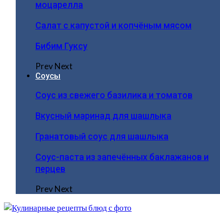
моцарелла
Салат с капустой и копчёным мясом
Бибим Гуксу
Prev
Next
Соусы
Соус из свежего базилика и томатов
Вкусный маринад для шашлыка
Гранатовый соус для шашлыка
Соус-паста из запечённых баклажанов и
перцев
Prev
Next