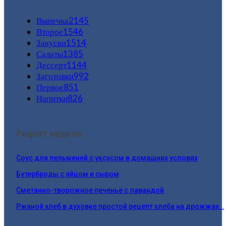
Выпечка
2145
Второе
1546
Закуски
1514
Салаты
1385
Дессерт
1144
Заготовки
992
Первое
851
Напитки
826
Рецепт недели:
Соус для пельменей с уксусом в домашних условях
Бутерброды с яйцом и сыром
Сметанно-творожное печенье с лавандой
Ржаной хлеб в духовке простой рецепт хлеба на дрожжах…