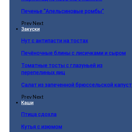
Печенье “Апельсиновые ромбы”
Prev
Next
Закуски
Нут с антипасти на тостах
Печёночные блины с лисичками и сыром
Томатные тосты с глазуньей из
перепелиных яиц
Салат из запеченной брюссельской капус
Prev
Next
Каши
Птица сдохла
Кутья с изюмом