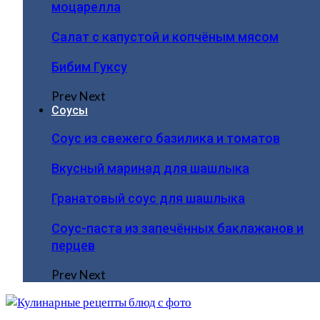
моцарелла
Салат с капустой и копчёным мясом
Бибим Гуксу
Prev
Next
Соусы
Соус из свежего базилика и томатов
Вкусный маринад для шашлыка
Гранатовый соус для шашлыка
Соус-паста из запечённых баклажанов и
перцев
Prev
Next