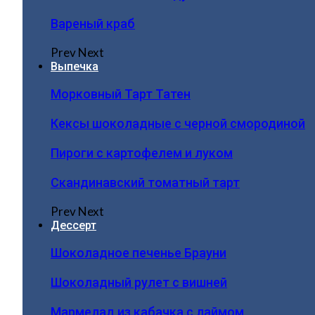
Вареный краб
Prev
Next
Выпечка
Морковный Тарт Татен
Кексы шоколадные с черной смородиной
Пироги c картофелем и луком
Скандинавский томатный тарт
Prev
Next
Дессерт
Шоколадное печенье Брауни
Шоколадный рулет с вишней
Мармелад из кабачка с лаймом