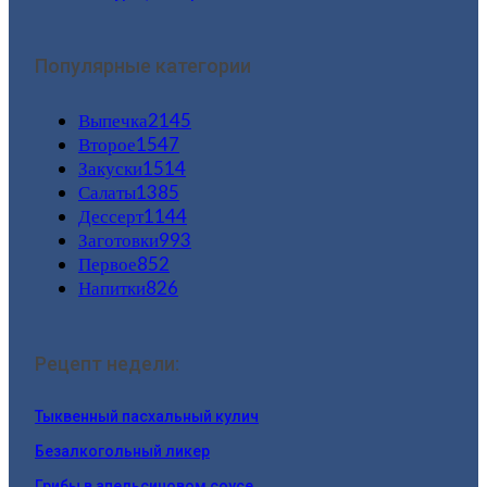
Популярные категории
Выпечка
2145
Второе
1547
Закуски
1514
Салаты
1385
Дессерт
1144
Заготовки
993
Первое
852
Напитки
826
Рецепт недели:
Тыквенный пасхальный кулич
Безалкогольный ликер
Грибы в апельсиновом соусе