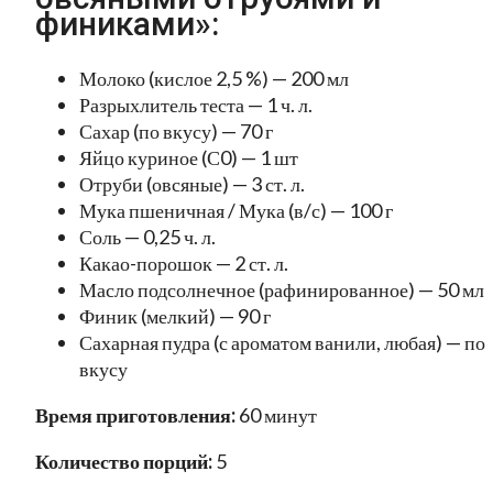
финиками»:
Молоко (кислое 2,5 %) — 200 мл
Разрыхлитель теста — 1 ч. л.
Сахар (по вкусу) — 70 г
Яйцо куриное (С0) — 1 шт
Отруби (овсяные) — 3 ст. л.
Мука пшеничная / Мука (в/с) — 100 г
Соль — 0,25 ч. л.
Какао-порошок — 2 ст. л.
Масло подсолнечное (рафинированное) — 50 мл
Финик (мелкий) — 90 г
Сахарная пудра (с ароматом ванили, любая) — по
вкусу
Время приготовления:
60 минут
Количество порций:
5