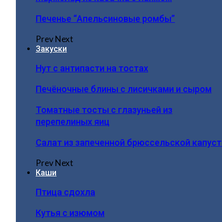
Печенье “Апельсиновые ромбы”
Prev
Next
Закуски
Нут с антипасти на тостах
Печёночные блины с лисичками и сыром
Томатные тосты с глазуньей из
перепелиных яиц
Салат из запеченной брюссельской капус
Prev
Next
Каши
Птица сдохла
Кутья с изюмом