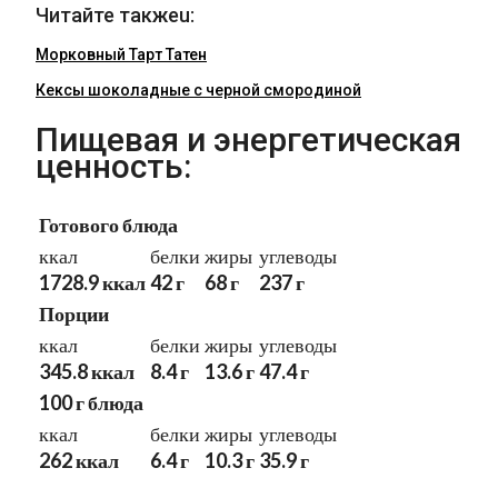
Читайте такжеu:
Морковный Тарт Татен
Кексы шоколадные с черной смородиной
Пищевая и энергетическая
ценность:
Готового блюда
ккал
белки
жиры
углеводы
1728.9 ккал
42 г
68 г
237 г
Порции
ккал
белки
жиры
углеводы
345.8 ккал
8.4 г
13.6 г
47.4 г
100 г блюда
ккал
белки
жиры
углеводы
262 ккал
6.4 г
10.3 г
35.9 г