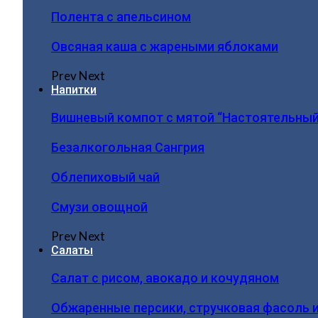
Полента с апельсином
Овсяная каша с жареными яблоками
Prev
Next
Напитки
Вишневый компот с мятой “Настоятельный
Безалкогольная Сангрия
Облепиховый чай
Смузи овощной
Prev
Next
Салаты
Салат с рисом, авокадо и кочудяном
Обжаренные персики, стручковая фасоль 