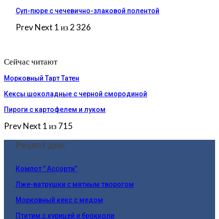
Суп-пюре с чечевично-злаковой полентой
Prev
Next
1 из 2 326
Сейчас читают
Морковный Тарт Татен
Кексы шоколадные с черной смородиной
Пироги c картофелем и луком
Prev
Next
1 из 715
Рецепт дня:
Компот ” Ассорти”
Лже-ватрушки с мятным творогом
Морковный кекс с медом
Птитим с курицей и брокколи