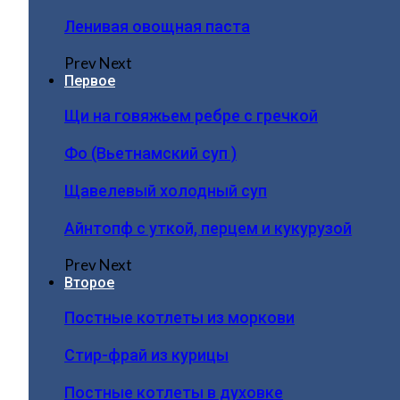
Ленивая овощная паста
Prev
Next
Первое
Щи на говяжьем ребре с гречкой
Фо (Вьетнамский суп )
Щавелевый холодный суп
Айнтопф с уткой, перцем и кукурузой
Prev
Next
Второе
Постные котлеты из моркови
Стир-фрай из курицы
Постные котлеты в духовке