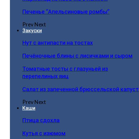
Печенье “Апельсиновые ромбы”
Prev
Next
Закуски
Нут с антипасти на тостах
Печёночные блины с лисичками и сыром
Томатные тосты с глазуньей из
перепелиных яиц
Салат из запеченной брюссельской капус
Prev
Next
Каши
Птица сдохла
Кутья с изюмом