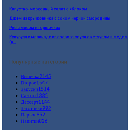
Капустно-морковный салат с яблоком
Джем из крыжовника с соком черной смородины
Рис с мясом в горшочках
Кукуруза в маринаде из соевого соуса с кетчупом и медом
(в…
Популярные категории
Выпечка
2145
Второе
1547
Закуски
1514
Салаты
1385
Дессерт
1144
Заготовки
992
Первое
852
Напитки
826