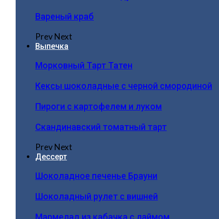
Вареный краб
Prev
Next
Выпечка
Морковный Тарт Татен
Кексы шоколадные с черной смородиной
Пироги c картофелем и луком
Скандинавский томатный тарт
Prev
Next
Дессерт
Шоколадное печенье Брауни
Шоколадный рулет с вишней
Мармелад из кабачка с лаймом