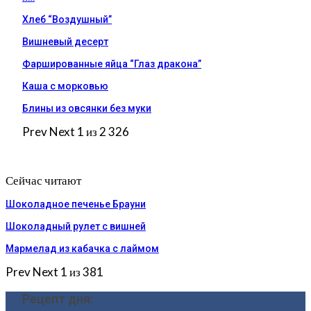
Хлеб “Воздушный”
Вишневый десерт
Фаршированные яйца “Глаз дракона”
Каша с морковью
Блины из овсянки без муки
Prev
Next
1 из 2 326
Сейчас читают
Шоколадное печенье Брауни
Шоколадный рулет с вишней
Мармелад из кабачка с лаймом
Prev
Next
1 из 381
Рецепт дня: