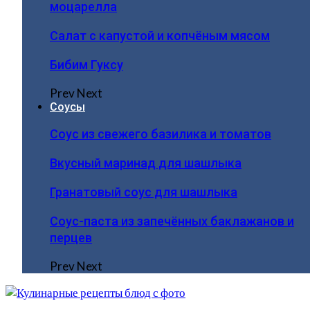
моцарелла
Салат с капустой и копчёным мясом
Бибим Гуксу
Prev
Next
Соусы
Соус из свежего базилика и томатов
Вкусный маринад для шашлыка
Гранатовый соус для шашлыка
Соус-паста из запечённых баклажанов и
перцев
Prev
Next