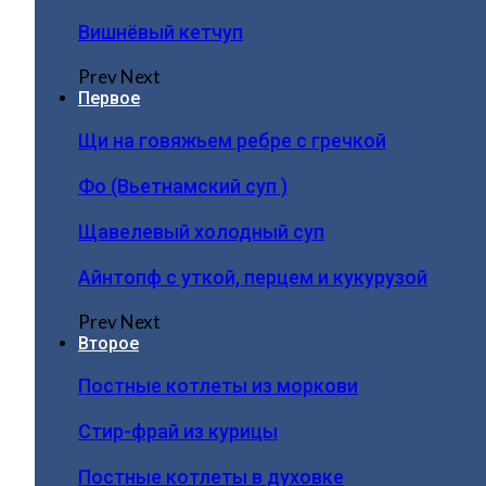
Вишнёвый кетчуп
Prev
Next
Первое
Щи на говяжьем ребре с гречкой
Фо (Вьетнамский суп )
Щавелевый холодный суп
Айнтопф с уткой, перцем и кукурузой
Prev
Next
Второе
Постные котлеты из моркови
Стир-фрай из курицы
Постные котлеты в духовке