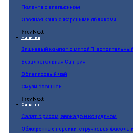
Полента с апельсином
Овсяная каша с жареными яблоками
Prev
Next
Напитки
Вишневый компот с мятой “Настоятельный
Безалкогольная Сангрия
Облепиховый чай
Смузи овощной
Prev
Next
Салаты
Салат с рисом, авокадо и кочудяном
Обжаренные персики, стручковая фасоль 