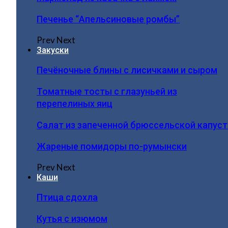
Печенье “Апельсиновые ромбы”
Prev
Next
Закуски
Печёночные блины с лисичками и сыром
Томатные тосты с глазуньей из
перепелиных яиц
Салат из запеченной брюссельской капус
Жареные помидоры по-румынски
Prev
Next
Каши
Птица сдохла
Кутья с изюмом