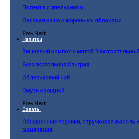
Полента с апельсином
Овсяная каша с жареными яблоками
Prev
Next
Напитки
Вишневый компот с мятой “Настоятельный
Безалкогольная Сангрия
Облепиховый чай
Смузи овощной
Prev
Next
Салаты
Обжаренные персики, стручковая фасоль 
моцарелла