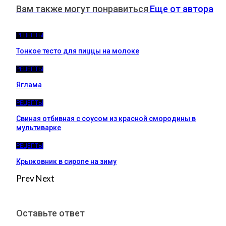
Вам также могут понравиться
Еще от автора
РЕЦЕПТЫ
Тонкое тесто для пиццы на молоке
РЕЦЕПТЫ
Яглама
РЕЦЕПТЫ
Свиная отбивная с соусом из красной смородины в
мультиварке
РЕЦЕПТЫ
Крыжовник в сиропе на зиму
Prev
Next
Оставьте ответ