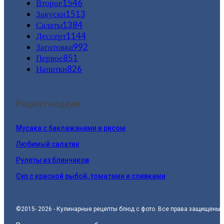
Второе
1546
Закуски
1513
Салаты
1384
Дессерт
1144
Заготовки
992
Первое
851
Напитки
826
Рецепт недели:
Мусака с баклажанами и рисом
Любимый салатик
Рулеты из блинчиков
Суп с красной рыбой, томатами и сливками
©2015- 2026 - Кулинарные рецепты блюд с фото. Все права защищены.