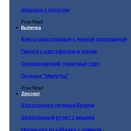
Шашлык с уксусом
Prev
Next
Выпечка
Кексы шоколадные с черной смородиной
Пироги c картофелем и луком
Скандинавский томатный тарт
Печенье “Минутка”
Prev
Next
Дессерт
Шоколадное печенье Брауни
Шоколадный рулет с вишней
Мармелад из кабачка с лаймом