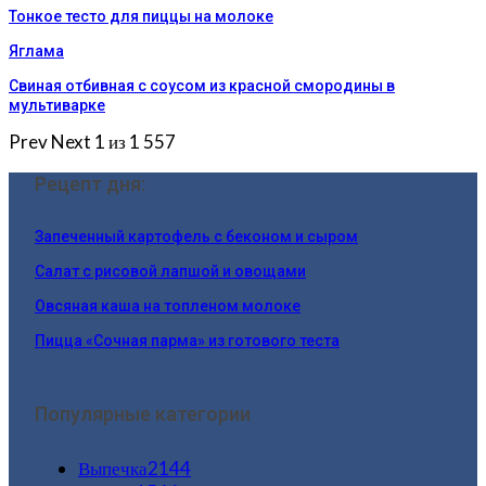
Тонкое тесто для пиццы на молоке
Яглама
Свиная отбивная с соусом из красной смородины в
мультиварке
Prev
Next
1 из 1 557
Рецепт дня:
Запеченный картофель с беконом и сыром
Салат с рисовой лапшой и овощами
Овсяная каша на топленом молоке
Пицца «Сочная парма» из готового теста
Популярные категории
Выпечка
2144