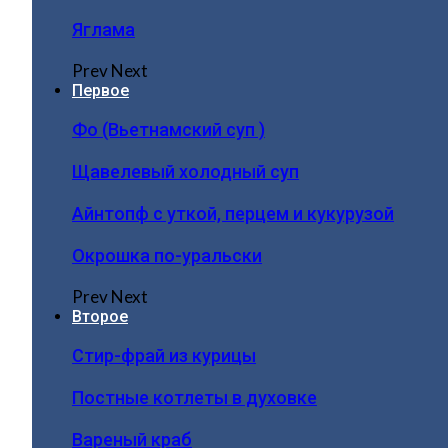
Яглама
Prev
Next
Первое
Фо (Вьетнамский суп )
Щавелевый холодный суп
Айнтопф с уткой, перцем и кукурузой
Окрошка по-уральски
Prev
Next
Второе
Стир-фрай из курицы
Постные котлеты в духовке
Вареный краб