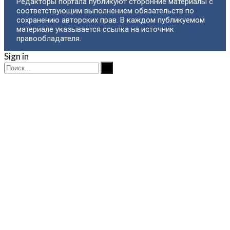
Редакторы портала публикуют сторонние материалы с
соответствующим выполнением обязательств по
сохранению авторских прав. В каждом публикуемом
материале указывается ссылка на источник
правообладателя.
Sign in