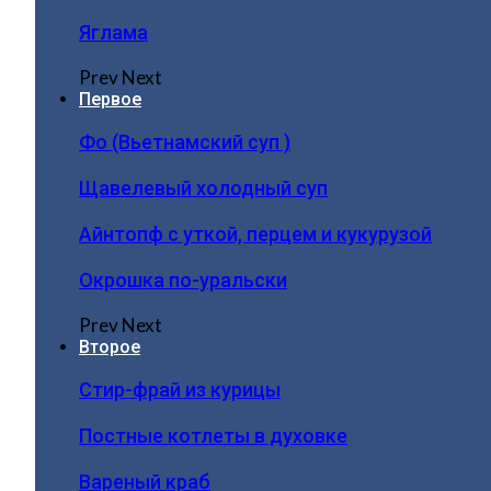
Яглама
Prev
Next
Первое
Фо (Вьетнамский суп )
Щавелевый холодный суп
Айнтопф с уткой, перцем и кукурузой
Окрошка по-уральски
Prev
Next
Второе
Стир-фрай из курицы
Постные котлеты в духовке
Вареный краб