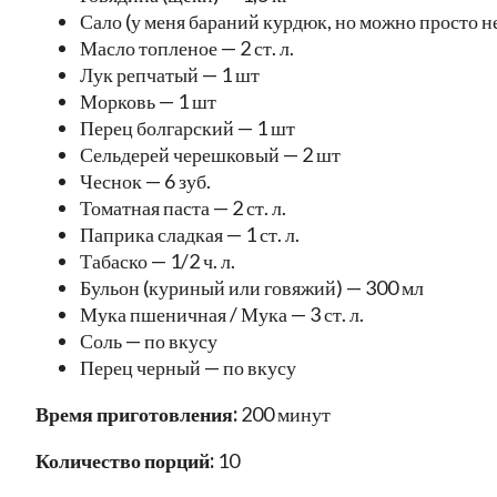
Сало (у меня бараний курдюк, но можно просто н
Масло топленое — 2 ст. л.
Лук репчатый — 1 шт
Морковь — 1 шт
Перец болгарский — 1 шт
Сельдерей черешковый — 2 шт
Чеснок — 6 зуб.
Томатная паста — 2 ст. л.
Паприка сладкая — 1 ст. л.
Табаско — 1/2 ч. л.
Бульон (куриный или говяжий) — 300 мл
Мука пшеничная / Мука — 3 ст. л.
Соль — по вкусу
Перец черный — по вкусу
Время приготовления:
200 минут
Количество порций:
10