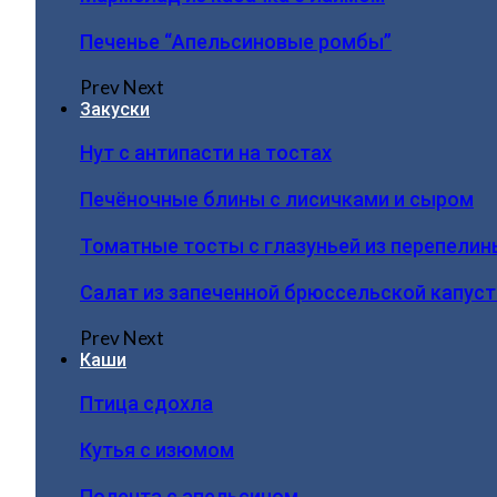
Печенье “Апельсиновые ромбы”
Prev
Next
Закуски
Нут с антипасти на тостах
Печёночные блины с лисичками и сыром
Томатные тосты с глазуньей из перепелин
Салат из запеченной брюссельской капус
Prev
Next
Каши
Птица сдохла
Кутья с изюмом
Полента с апельсином