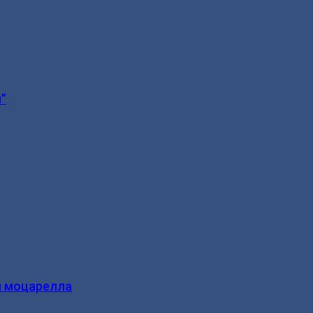
”
и моцарелла