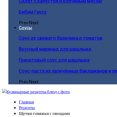
Салат с капустой и копчёным мясом
Бибим Гуксу
Prev
Next
Соусы
Соус из свежего базилика и томатов
Вкусный маринад для шашлыка
Гранатовый соус для шашлыка
Соус-паста из запечённых баклажанов и п
Prev
Next
Главная
Рецепты
Щечки говяжьи с овощами