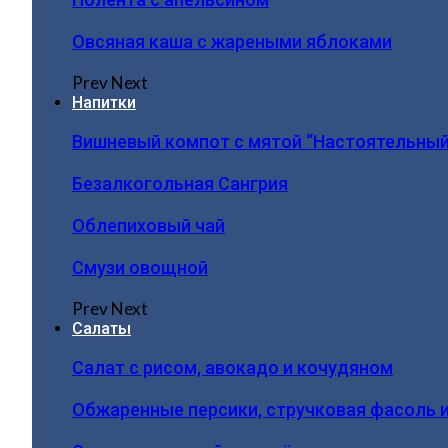
Овсяная каша с жареными яблоками
Prev
Next
Напитки
Вишневый компот с мятой “Настоятельный
Безалкогольная Сангрия
Облепиховый чай
Смузи овощной
Prev
Next
Салаты
Салат с рисом, авокадо и кочудяном
Обжаренные персики, стручковая фасоль 