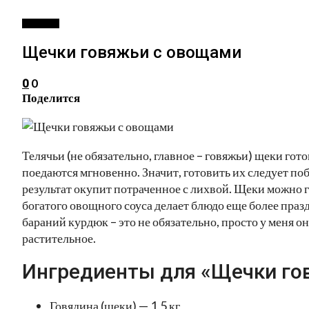
РЕЦЕПТЫ
Щечки говяжьи с овощами
0
0
Поделится
Телячьи (не обязательно, главное – говяжьи) щеки гот
поедаются мгновенно. Значит, готовить их следует по
результат окупит потраченное с лихвой. Щеки можно 
богатого овощного соуса делает блюдо еще более празд
бараний курдюк – это не обязательно, просто у меня о
растительное.
Ингредиенты для «Щечки го
Говядина (щеки) — 1,5 кг