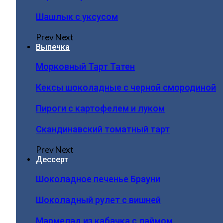
Шашлык с уксусом
Prev
Next
Выпечка
Морковный Тарт Татен
Кексы шоколадные с черной смородиной
Пироги c картофелем и луком
Скандинавский томатный тарт
Prev
Next
Дессерт
Шоколадное печенье Брауни
Шоколадный рулет с вишней
Мармелад из кабачка с лаймом