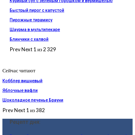
Куриный суп с зеленым горошком и вермишелью
Быстрый пирог с капустой
Пирожные тирамису
Шаурма в мультипекаре
Блинчики с халвой
Prev
Next
1 из 2 329
Сейчас читают
Кобблер вишневый
Яблочные вафли
Шоколадное печенье Брауни
Prev
Next
1 из 382
Рецепт дня: