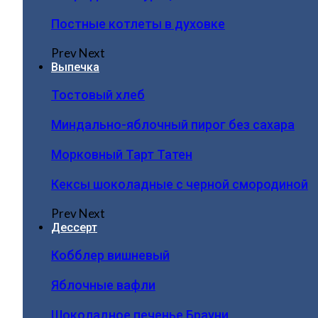
Постные котлеты в духовке
Prev
Next
Выпечка
Тостовый хлеб
Миндально-яблочный пирог без сахара
Морковный Тарт Татен
Кексы шоколадные с черной смородиной
Prev
Next
Дессерт
Кобблер вишневый
Яблочные вафли
Шоколадное печенье Брауни