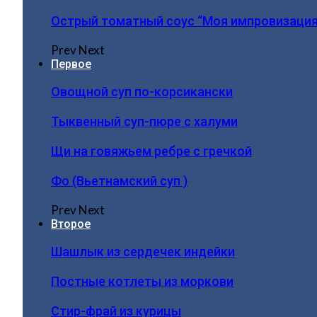
Острый томатный соус “Моя импровизация
Prev
Next
Первое
Овощной суп по-корсикански
Тыквенный суп-пюре с халуми
Щи на говяжьем ребре с гречкой
Фо (Вьетнамский суп )
Prev
Next
Второе
Шашлык из сердечек индейки
Постные котлеты из моркови
Стир-фрай из курицы