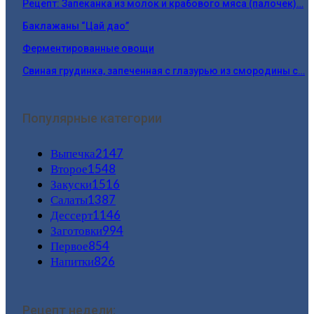
Рецепт: Запеканка из молок и крабового мяса (палочек)…
Баклажаны “Цай дао”
Ферментированные овощи
Свиная грудинка, запеченная с глазурью из смородины с…
Популярные категории
Выпечка
2147
Второе
1548
Закуски
1516
Салаты
1387
Дессерт
1146
Заготовки
994
Первое
854
Напитки
826
Рецепт недели: