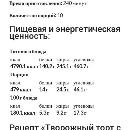
Время приготовления:
240 минут
Количество порций:
10
Пищевая и энергетическая
ценность:
Готового блюда
ккал
белки
жиры
углеводы
4790.1 ккал
140.2 г
245.1 г
460.7 г
Порции
ккал
белки
жиры
углеводы
479 ккал
14 г
24.5 г
46.1 г
100 г блюда
ккал
белки
жиры
углеводы
180.1 ккал
5.3 г
9.2 г
17.3 г
Рецепт «Творожный торт с