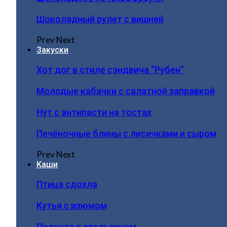
Шоколадный рулет с вишней
Prev
Next
Закуски
Хот дог в стиле сэндвича “Рубен”
Молодые кабачки с салатной заправкой
Нут с антипасти на тостах
Печёночные блины с лисичками и сыром
Prev
Next
Каши
Птица сдохла
Кутья с изюмом
Полента с апельсином