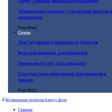
Салат с рисом, авокадо и кочудяном
Обжаренные персики, стручковая фасоль 
моцарелла
Prev
Next
Соусы
Соус из свежего базилика и томатов
Вкусный маринад для шашлыка
Гранатовый соус для шашлыка
Соус-паста из запечённых баклажанов и
перцев
Prev
Next
Главная