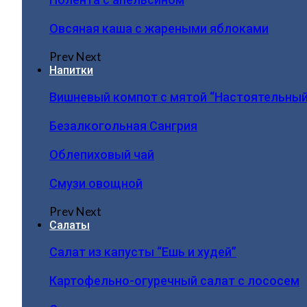
Овсяная каша с жареными яблоками
Prev
Next
Напитки
Вишневый компот с мятой “Настоятельный
Безалкогольная Сангрия
Облепиховый чай
Смузи овощной
Prev
Next
Салаты
Салат из капусты “Ешь и худей”
Картофельно-огуречный салат с лососем