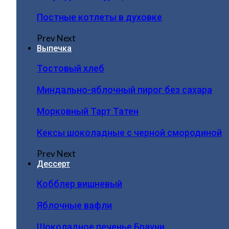
Постные котлеты в духовке
Prev
Next
Выпечка
Тостовый хлеб
Миндально-яблочный пирог без сахара
Морковный Тарт Татен
Кексы шоколадные с черной смородиной
Prev
Next
Дессерт
Кобблер вишневый
Яблочные вафли
Шоколадное печенье Брауни