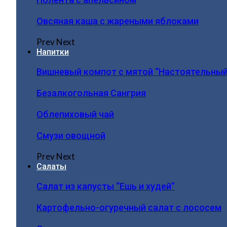
Овсяная каша с жареными яблоками
Prev
Next
Напитки
Вишневый компот с мятой “Настоятельный
Безалкогольная Сангрия
Облепиховый чай
Смузи овощной
Prev
Next
Салаты
Салат из капусты “Ешь и худей”
Картофельно-огуречный салат с лососем