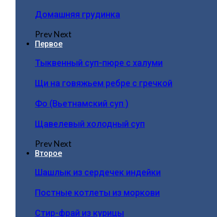
Домашняя грудинка
Prev
Next
Первое
Тыквенный суп-пюре с халуми
Щи на говяжьем ребре с гречкой
Фо (Вьетнамский суп )
Щавелевый холодный суп
Prev
Next
Второе
Шашлык из сердечек индейки
Постные котлеты из моркови
Стир-фрай из курицы