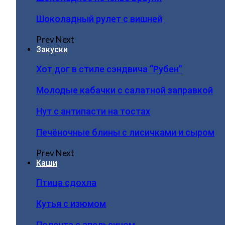
Шоколадный рулет с вишней
Prev
Next
Закуски
Хот дог в стиле сэндвича “Рубен”
Молодые кабачки с салатной заправкой
Нут с антипасти на тостах
Печёночные блины с лисичками и сыром
Prev
Next
Каши
Птица сдохла
Кутья с изюмом
Полента с апельсином