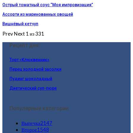
Острый томатный соус “Моя импровизация”
Ассорти из маринованных овощей
Вишнёвый кетчуп
Prev
Next
1 из 331
Рецепт дня:
Торт «Клюквенник»
Перец холодной засолки
Пудинг шоколадный
Диетический суп-пюре
Популярные категории
Выпечка
2147
Второе
1548