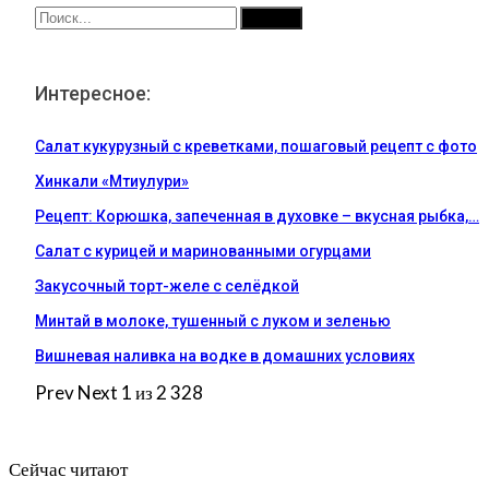
Интересное:
Салат кукурузный с креветками, пошаговый рецепт с фото
Хинкали «Мтиулури»
Рецепт: Корюшка, запеченная в духовке – вкусная рыбка,…
Салат с курицей и маринованными огурцами
Закусочный торт-желе с селёдкой
Минтай в молоке, тушенный с луком и зеленью
Вишневая наливка на водке в домашних условиях
Prev
Next
1 из 2 328
Сейчас читают