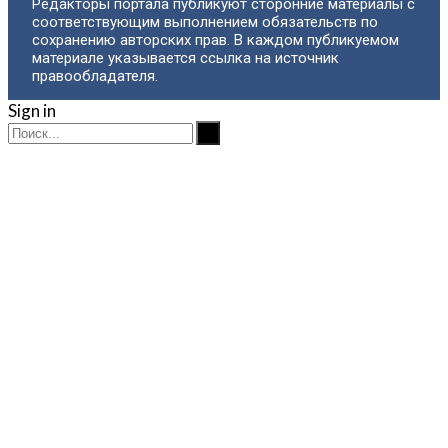
Редакторы портала публикуют сторонние материалы с
соответствующим выполнением обязательств по
сохранению авторских прав. В каждом публикуемом
материале указывается ссылка на источник
правообладателя.
Sign in