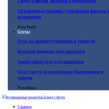
Салат с рисом, авокадо и кочудяном
Обжаренные персики, стручковая фасоль 
моцарелла
Prev
Next
Соусы
Соус из свежего базилика и томатов
Вкусный маринад для шашлыка
Гранатовый соус для шашлыка
Соус-паста из запечённых баклажанов и
перцев
Prev
Next
Главная