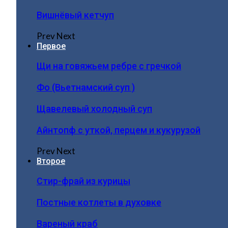
Вишнёвый кетчуп
Prev
Next
Первое
Щи на говяжьем ребре с гречкой
Фо (Вьетнамский суп )
Щавелевый холодный суп
Айнтопф с уткой, перцем и кукурузой
Prev
Next
Второе
Стир-фрай из курицы
Постные котлеты в духовке
Вареный краб