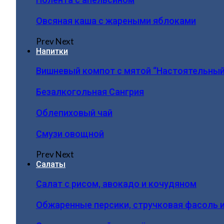
Овсяная каша с жареными яблоками
Prev
Next
Напитки
Вишневый компот с мятой “Настоятельный
Безалкогольная Сангрия
Облепиховый чай
Смузи овощной
Prev
Next
Салаты
Салат с рисом, авокадо и кочудяном
Обжаренные персики, стручковая фасоль 