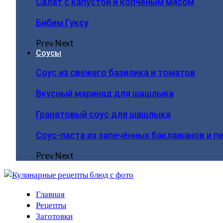
Салат с капустой и копчёным мясом
Бибим Гуксу
Prev
Next
Соусы
Соус из свежего базилика и томатов
Вкусный маринад для шашлыка
Гранатовый соус для шашлыка
Соус-паста из запечённых баклажанов и п
Prev
Next
Главная
Рецепты
Заготовки