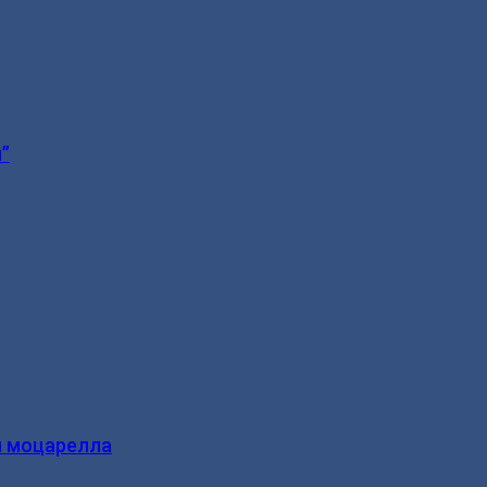
”
и моцарелла