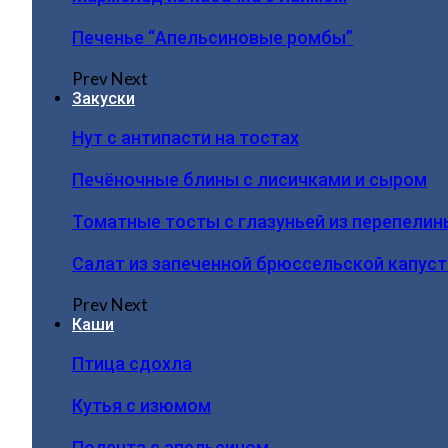
Печенье “Апельсиновые ромбы”
Prev
Next
Закуски
Нут с антипасти на тостах
Печёночные блины с лисичками и сыром
Томатные тосты с глазуньей из перепелин
Салат из запеченной брюссельской капус
Prev
Next
Каши
Птица сдохла
Кутья с изюмом
Полента с апельсином