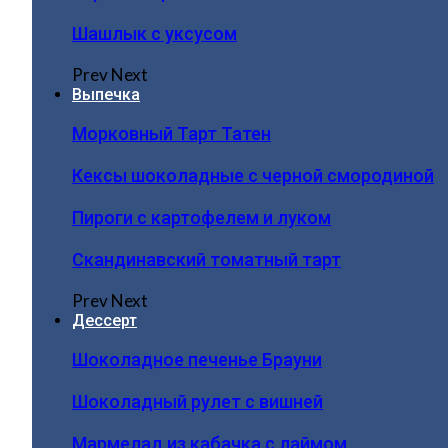
Шашлык с уксусом
Prev
Next
Выпечка
Морковный Тарт Татен
Кексы шоколадные с черной смородиной
Пироги c картофелем и луком
Скандинавский томатный тарт
Prev
Next
Дессерт
Шоколадное печенье Брауни
Шоколадный рулет с вишней
Мармелад из кабачка с лаймом