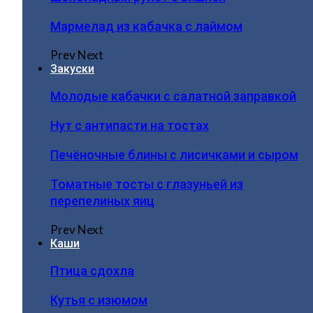
Мармелад из кабачка с лаймом
Prev
Next
Закуски
Молодые кабачки с салатной заправкой
Нут с антипасти на тостах
Печёночные блины с лисичками и сыром
Томатные тосты с глазуньей из
перепелиных яиц
Prev
Next
Каши
Птица сдохла
Кутья с изюмом