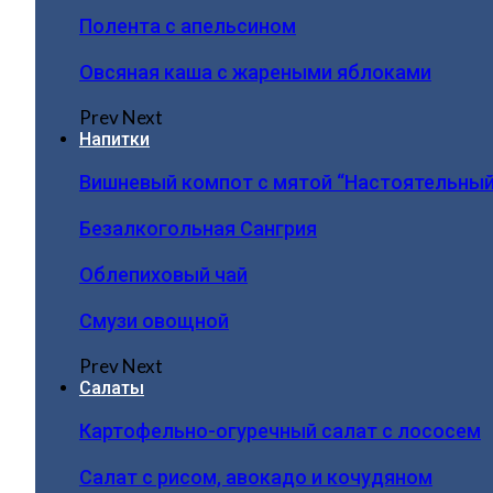
Полента с апельсином
Овсяная каша с жареными яблоками
Prev
Next
Напитки
Вишневый компот с мятой “Настоятельный
Безалкогольная Сангрия
Облепиховый чай
Смузи овощной
Prev
Next
Салаты
Картофельно-огуречный салат с лососем
Салат с рисом, авокадо и кочудяном