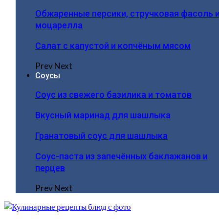
Обжаренные персики, стручковая фасоль 
моцарелла
Салат с капустой и копчёным мясом
Prev
Next
Соусы
Соус из свежего базилика и томатов
Вкусный маринад для шашлыка
Гранатовый соус для шашлыка
Соус-паста из запечённых баклажанов и
перцев
Prev
Next