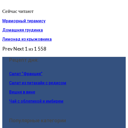
Сейчас читают
Мраморный тирамису
Домашняя грудинка
Лимонад из крыжовника
Prev
Next
1 из 1 558
Рецепт дня:
Салат “Франция”
Салат из питахайи с редисом
Вишня в вине
Чай с облепихой и имбирем
Популярные категории