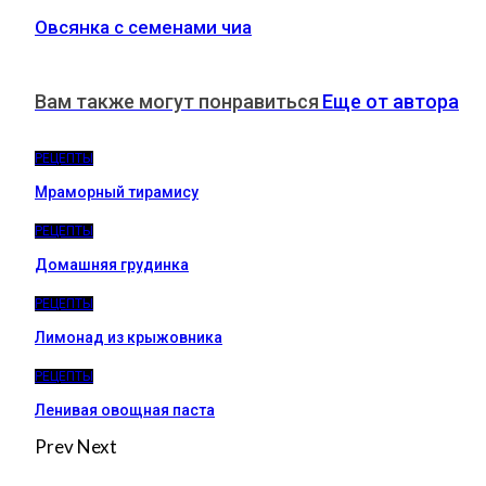
Овсянка с семенами чиа
Вам также могут понравиться
Еще от автора
РЕЦЕПТЫ
Мраморный тирамису
РЕЦЕПТЫ
Домашняя грудинка
РЕЦЕПТЫ
Лимонад из крыжовника
РЕЦЕПТЫ
Ленивая овощная паста
Prev
Next