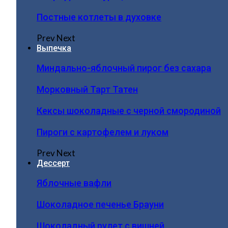
Постные котлеты в духовке
Prev
Next
Выпечка
Миндально-яблочный пирог без сахара
Морковный Тарт Татен
Кексы шоколадные с черной смородиной
Пироги c картофелем и луком
Prev
Next
Дессерт
Яблочные вафли
Шоколадное печенье Брауни
Шоколадный рулет с вишней