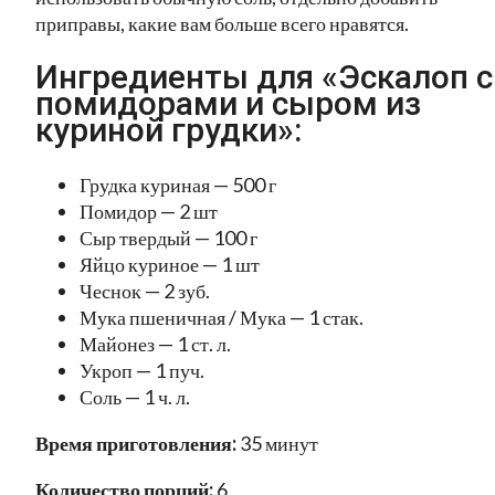
приправы, какие вам больше всего нравятся.
Ингредиенты для «Эскалоп с
помидорами и сыром из
куриной грудки»:
Грудка куриная — 500 г
Помидор — 2 шт
Сыр твердый — 100 г
Яйцо куриное — 1 шт
Чеснок — 2 зуб.
Мука пшеничная / Мука — 1 стак.
Майонез — 1 ст. л.
Укроп — 1 пуч.
Соль — 1 ч. л.
Время приготовления:
35 минут
Количество порций:
6