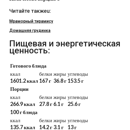
Читайте такжеu:
Мраморный тирамису
Домашняя грудинка
Пищевая и энергетическая
ценность:
Готового блюда
ккал
белки
жиры
углеводы
1601.2 ккал
167 г
36.8 г
153.5 г
Порции
ккал
белки
жиры
углеводы
266.9 ккал
27.8 г
6.1 г
25.6 г
100 г блюда
ккал
белки
жиры
углеводы
135.7 ккал
14.2 г
3.1 г
13 г