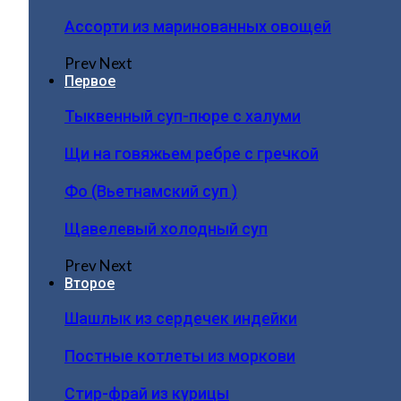
Ассорти из маринованных овощей
Prev
Next
Первое
Тыквенный суп-пюре с халуми
Щи на говяжьем ребре с гречкой
Фо (Вьетнамский суп )
Щавелевый холодный суп
Prev
Next
Второе
Шашлык из сердечек индейки
Постные котлеты из моркови
Стир-фрай из курицы