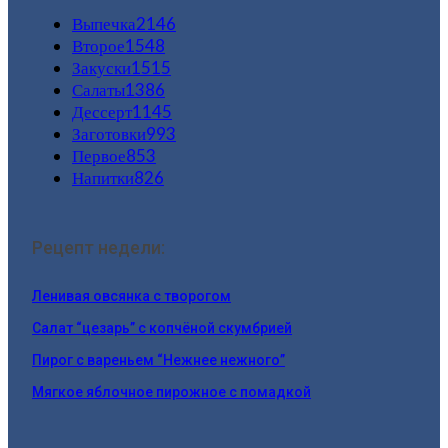
Выпечка
2146
Второе
1548
Закуски
1515
Салаты
1386
Дессерт
1145
Заготовки
993
Первое
853
Напитки
826
Рецепт недели:
Ленивая овсянка с творогом
Салат “цезарь” с копчёной скумбрией
Пирог с вареньем “Нежнее нежного”
Мягкое яблочное пирожное с помадкой