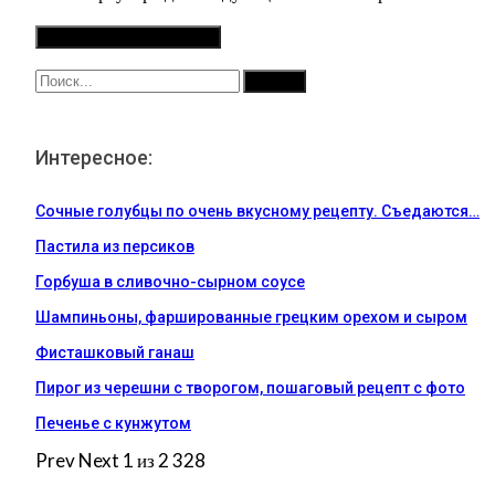
Интересное:
Сочные голубцы по очень вкусному рецепту. Съедаются…
Пастила из персиков
Горбуша в сливочно-сырном соусе
Шампиньоны, фаршированные грецким орехом и сыром
Фисташковый ганаш
Пирог из черешни с творогом, пошаговый рецепт с фото
Печенье с кунжутом
Prev
Next
1 из 2 328