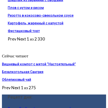
Шашлык из баранины с овощами
Плов с нутом и рисом
Ризотто в кокосово-свекольном соусе
Картофель, жаренный с капустой
Фисташковый торт
Prev
Next
1 из 2 330
Сейчас читают
Вишневый компот с мятой “Настоятельный”
Безалкогольная Сангрия
Облепиховый чай
Prev
Next
1 из 275
Рецепт дня: