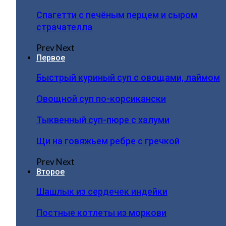
Спагетти с печёным перцем и сыром
страчателла
Prev
Next
Первое
Быстрый куриный суп с овощами, лаймом
Овощной суп по-корсикански
Тыквенный суп-пюре с халуми
Щи на говяжьем ребре с гречкой
Prev
Next
Второе
Шашлык из сердечек индейки
Постные котлеты из моркови