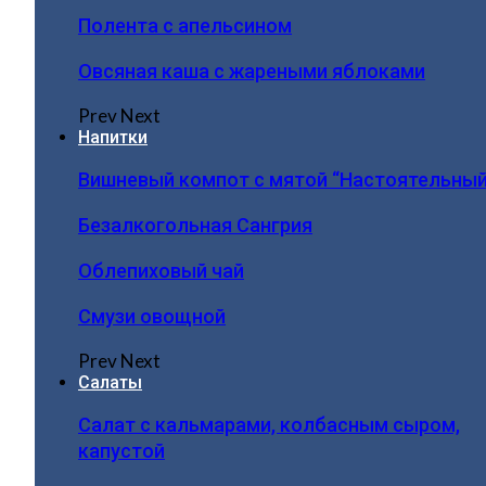
Полента с апельсином
Овсяная каша с жареными яблоками
Prev
Next
Напитки
Вишневый компот с мятой “Настоятельный
Безалкогольная Сангрия
Облепиховый чай
Смузи овощной
Prev
Next
Салаты
Салат с кальмарами, колбасным сыром,
капустой