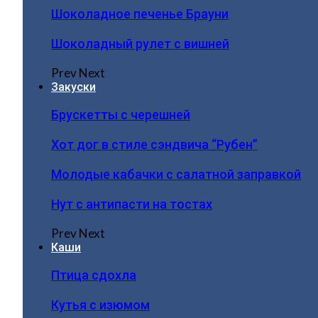
Шоколадное печенье Брауни
Шоколадный рулет с вишней
Prev
Next
Закуски
Брускетты с черешней
Хот дог в стиле сэндвича “Рубен”
Молодые кабачки с салатной заправкой
Нут с антипасти на тостах
Prev
Next
Каши
Птица сдохла
Кутья с изюмом