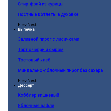
Стир-фрай из курицы
Постные котлеты в духовке
Prev
Next
Выпечка
Заливной пирог с лисичками
Тарт с черри и сыром
Тостовый хлеб
Миндально-яблочный пирог без сахара
Prev
Next
Дессерт
Кобблер вишневый
Яблочные вафли