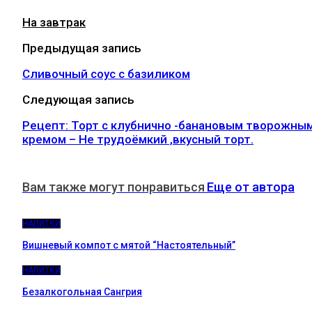
На завтрак
Предыдущая запись
Сливочный соус с базиликом
Следующая запись
Рецепт: Торт с клубнично -банановым творожны
кремом – Не трудоёмкий ,вкусный торт.
Вам также могут понравиться
Еще от автора
НАПИТКИ
Вишневый компот с мятой “Настоятельный”
НАПИТКИ
Безалкогольная Сангрия