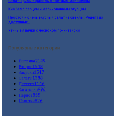
Салат. Грибы и фасоль с постным майонезом
Кимбап с перцем и маринованным огурцом
Простой и очень вкусный салат из свеклы. Рецепт из
доступных…
Утиные язычки с чесноком по-китайски
Популярные категории
Выпечка
2149
Второе
1548
Закуски
1517
Салаты
1388
Дессерт
1146
Заготовки
996
Первое
855
Напитки
826