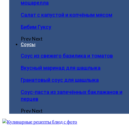
моцарелла
Салат с капустой и копчёным мясом
Бибим Гуксу
Prev
Next
Соусы
Соус из свежего базилика и томатов
Вкусный маринад для шашлыка
Гранатовый соус для шашлыка
Соус-паста из запечённых баклажанов и
перцев
Prev
Next