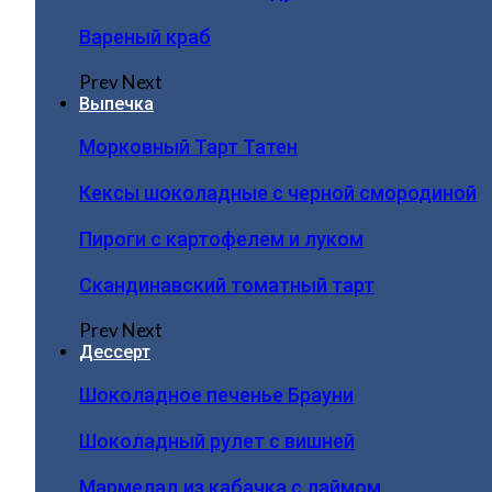
Вареный краб
Prev
Next
Выпечка
Морковный Тарт Татен
Кексы шоколадные с черной смородиной
Пироги c картофелем и луком
Скандинавский томатный тарт
Prev
Next
Дессерт
Шоколадное печенье Брауни
Шоколадный рулет с вишней
Мармелад из кабачка с лаймом