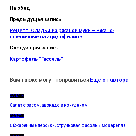
На обед
Предыдущая запись
Рецепт: Оладьи из ржаной муки – Ржано-
пшеничные на ацидофилине
Следующая запись
Картофель “Гассель”
Вам также могут понравиться
Еще от автора
САЛАТЫ
Салат с рисом, авокадо и кочудяном
САЛАТЫ
Обжаренные персики, стручковая фасоль и моцарелла