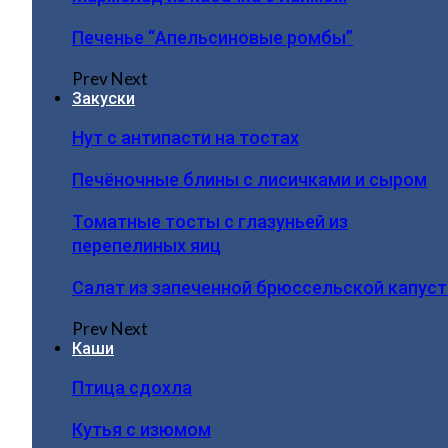
Печенье “Апельсиновые ромбы”
Prev
Next
Закуски
Нут с антипасти на тостах
Печёночные блины с лисичками и сыром
Томатные тосты с глазуньей из
перепелиных яиц
Салат из запеченной брюссельской капус
Prev
Next
Каши
Птица сдохла
Кутья с изюмом