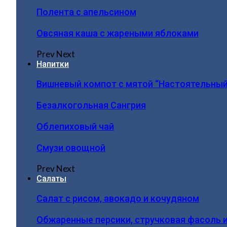
Полента с апельсином
Овсяная каша с жареными яблоками
Prev
Next
Напитки
Вишневый компот с мятой “Настоятельный
Безалкогольная Сангрия
Облепиховый чай
Смузи овощной
Prev
Next
Салаты
Салат с рисом, авокадо и кочудяном
Обжаренные персики, стручковая фасоль 