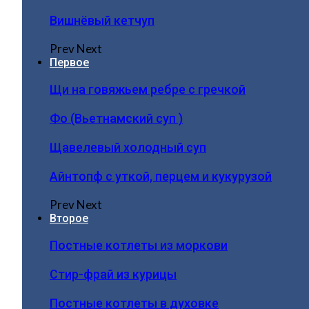
Вишнёвый кетчуп
Prev
Next
Первое
Щи на говяжьем ребре с гречкой
Фо (Вьетнамский суп )
Щавелевый холодный суп
Айнтопф с уткой, перцем и кукурузой
Prev
Next
Второе
Постные котлеты из моркови
Стир-фрай из курицы
Постные котлеты в духовке