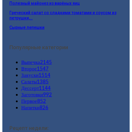
Полезный майонез из варёных яиц
Греческий салат со сладкими томатами и соусом из
петрушки,…
Сырные лепешки
Популярные категории
Выпечка
2145
Второе
1547
Закуски
1514
Салаты
1385
Дессерт
1144
Заготовки
992
Первое
852
Напитки
826
Рецепт недели: