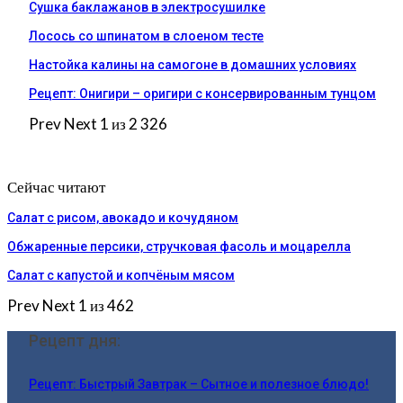
Сушка баклажанов в электросушилке
Лосось со шпинатом в слоеном тесте
Настойка калины на самогоне в домашних условиях
Рецепт: Онигири – оригири с консервированным тунцом
Prev
Next
1 из 2 326
Сейчас читают
Салат с рисом, авокадо и кочудяном
Обжаренные персики, стручковая фасоль и моцарелла
Салат с капустой и копчёным мясом
Prev
Next
1 из 462
Рецепт дня:
Рецепт: Быстрый Завтрак – Сытное и полезное блюдо!